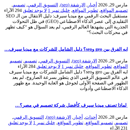
مارس 29, 2026
أخبار
,
الارشفة (seo)
,
التسويق الرقمي
,
تصميم
,
تصميم المواقع
,
تطوير المواقع
,
خليك نمبر 1
لا يوجد تعليق
294
الآراء
مستقبل البحث الرقمي مع ميديا سيرف: دليل الانتقال من الـ SEO
التقليدي إلى عصر الذكاء الاصطناعي (GEO) في ظل التحولات
الجذرية التي يشهدها العالم الرقمي، لم يعد السؤال هو “كيف تظهر
في محركات البحث؟”
ايه الفرق بين geo وseo؟ دليل الشامل للشركات مع ميديا سيرف…
مارس 29, 2026
الارشفة (seo)
,
التسويق الرقمي
,
تصميم
,
تصميم
المواقع
,
تطوير المواقع
,
خليك نمبر 1
لا يوجد تعليق
284
الآراء
ايه الفرق بين geo وseo؟ دليل الشامل للشركات مع ميديا سيرف
في عالم التسويق الرقمي الذي يتطور بسرعة الصاروخ، لم يعد
الظهور في الصفحة الأولى لجوجل هو الغاية الوحيدة. مع ظهور
الذكاء الاصطناعي وأدوات
لماذا تصنف ميديا سيرف كأفضل شركة تصميم في مصر؟…
مارس 28, 2026
أحداث
,
أخبار
,
الارشفة (seo)
,
التسويق الرقمي
,
تصميم
,
تصميم المواقع
,
تطوير المواقع
,
خليك نمبر 1
لا يوجد تعليق
231
الآراء