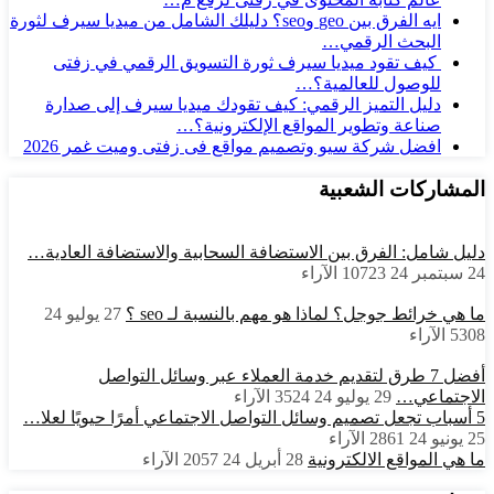
ايه الفرق بين geo وseo؟ دليلك الشامل من ميديا سيرف لثورة
البحث الرقمي…
كيف تقود ميديا سيرف ثورة التسويق الرقمي في زفتى
للوصول للعالمية؟…
دليل التميز الرقمي: كيف تقودك ميديا سيرف إلى صدارة
صناعة وتطوير المواقع الإلكترونية؟…
افضل شركة سيو وتصميم مواقع فى زفتى وميت غمر 2026
المشاركات الشعبية
دليل شامل: الفرق بين الاستضافة السحابية والاستضافة العادية…
24 سبتمبر 24
10723
الآراء
ما هي خرائط جوجل؟ لماذا هو مهم بالنسبة لـ seo ؟
27 يوليو 24
5308
الآراء
أفضل 7 طرق لتقديم خدمة العملاء عبر وسائل التواصل
الاجتماعي…
29 يوليو 24
3524
الآراء
5 أسباب تجعل تصميم وسائل التواصل الاجتماعي أمرًا حيويًا لعلا…
25 يونيو 24
2861
الآراء
ما هي المواقع الالكترونية
28 أبريل 24
2057
الآراء