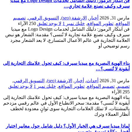
فن ابتكار الرموز: دليلك الشامل لخدمات Logo Design مع ميديا
سيرف وكيف نصنع علامة تجاري…
مارس 31, 2026
أخبار
,
الارشفة (seo)
,
التسويق الرقمي
,
تصميم
المواقع
,
تطوير المواقع
,
خليك نمبر 1
لا يوجد تعليق
250
الآراء
فن ابتكار الرموز: دليلك الشامل لخدمات Logo Design مع ميديا
سيرف وكيف نصنع علامة تجارية لا تُنسى؟ مقدمة: الشعار هو نبض
العلامة التجارية في عالم الأعمال المتسارع، لا يعد الشعار مجرد
رسم توضيحي أو
بناء الهوية البصرية مع ميديا سيرف: كيف تحول علامتك التجارية إلى
أيقونة لا تُنسى؟…
مارس 31, 2026
أحداث
,
أخبار
,
الارشفة (seo)
,
التسويق الرقمي
,
تصميم
,
تصميم المواقع
,
تطوير المواقع
,
خليك نمبر 1
لا يوجد تعليق
295
الآراء
بناء الهوية البصرية مع ميديا سيرف: كيف تحول علامتك التجارية إلى
أيقونة لا تُنسى؟ مقدمة: سحر الانطباع الأول في عالم رقمي مزدحم
بالمشتتات، لا تملك العلامات التجارية سوى ثوانٍ معدودة لخطف
أنظار العملاء وترك
لماذا ميديا سيرف هي الخيار الأول؟ دليل شامل حول معايير اختيار
أفضل وكالة تسويق وتصميم…