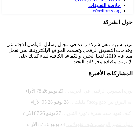
خلاصة التعليقات
WordPress.org
حول الشركة
ميديا ​​سيرف هي شركة رائدة في مجال وسائل التواصل الاجتماعي
وخدمات التسويق الرقمي وتصميم المواقع الإلكترونية. نحن نعمل
منذ عام 2010. لدينا الخبرة والكفاءة الكافية لبناء كيانك على
الإنترنت وقيادة
محركات البحث.
المشاركات الأخيرة
ثورة التسويق الرقمي في الغربية…
29 يونيو 26
78
الآراء
ايه الفرق بين geo وseo؟ دليلك…
28 يونيو 26
95
الآراء
كيف تقود ميديا سيرف ثورة التس…
27 يونيو 26
87
الآراء
دليل التميز الرقمي: كيف تقودك…
24 يونيو 26
87
الآراء