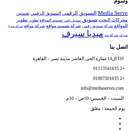
وسوم
Media Serve
التسويق الرقمى
تحسين
التسويق الرقمي
تسويق
محركات البحث
تطوير
تصميم المواقع
تطوير
تسويق رقمي
المواقع
شركة تصميم مواقع
شركة تسويق رقمى
شركة مواقع
شركة ميديا
ميديا سيرف
شركة نت
سيرف
اتصل بنا
10أ ال14عمارة الحى العاشر مدينة نصر – القاهرة
+2 01113541635
+2 01007501635
info@mediaserves.com
السبت – الخميس: 10ص – 10م
يوم الجمعة : مغلق