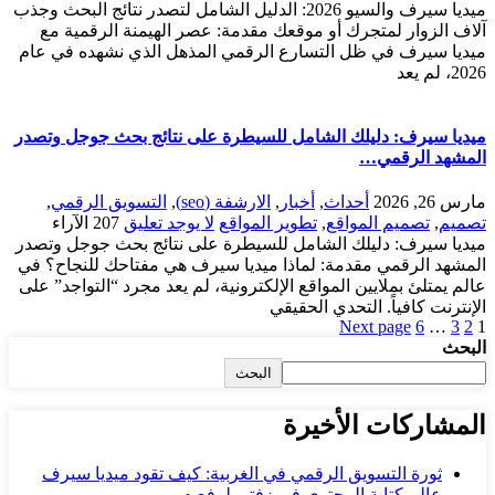
ميديا سيرف والسيو 2026: الدليل الشامل لتصدر نتائج البحث وجذب
آلاف الزوار لمتجرك أو موقعك مقدمة: عصر الهيمنة الرقمية مع
ميديا سيرف في ظل التسارع الرقمي المذهل الذي نشهده في عام
2026، لم يعد
ميديا سيرف: دليلك الشامل للسيطرة على نتائج بحث جوجل وتصدر
المشهد الرقمي…
مارس 26, 2026
أحداث
,
أخبار
,
الارشفة (seo)
,
التسويق الرقمي
,
تصميم
,
تصميم المواقع
,
تطوير المواقع
لا يوجد تعليق
207
الآراء
ميديا سيرف: دليلك الشامل للسيطرة على نتائج بحث جوجل وتصدر
المشهد الرقمي مقدمة: لماذا ميديا سيرف هي مفتاحك للنجاح؟ في
عالم يمتلئ بملايين المواقع الإلكترونية، لم يعد مجرد “التواجد” على
الإنترنت كافياً. التحدي الحقيقي
Next page
6
…
3
2
1
البحث
البحث
المشاركات الأخيرة
ثورة التسويق الرقمي في الغربية: كيف تقود ميديا سيرف
عالم كتابة المحتوى في زفتى لرفع م…