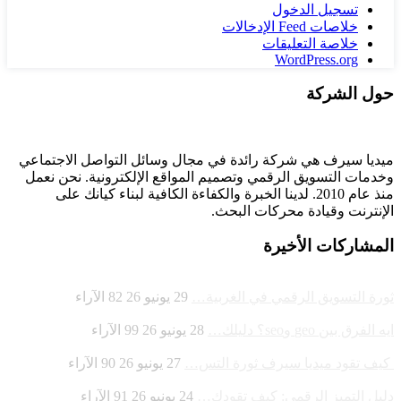
تسجيل الدخول
خلاصات Feed الإدخالات
خلاصة التعليقات
WordPress.org
حول الشركة
ميديا ​​سيرف هي شركة رائدة في مجال وسائل التواصل الاجتماعي
وخدمات التسويق الرقمي وتصميم المواقع الإلكترونية. نحن نعمل
منذ عام 2010. لدينا الخبرة والكفاءة الكافية لبناء كيانك على
الإنترنت وقيادة
محركات البحث.
المشاركات الأخيرة
ثورة التسويق الرقمي في الغربية…
29 يونيو 26
82
الآراء
ايه الفرق بين geo وseo؟ دليلك…
28 يونيو 26
99
الآراء
كيف تقود ميديا سيرف ثورة التس…
27 يونيو 26
90
الآراء
دليل التميز الرقمي: كيف تقودك…
24 يونيو 26
91
الآراء