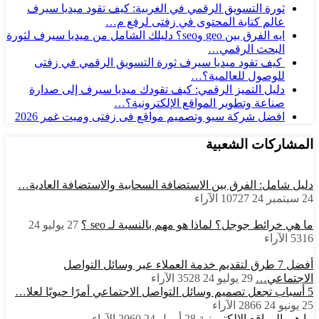
ثورة التسويق الرقمي في الغربية: كيف تقود ميديا سيرف
عالم كتابة المحتوى في زفتى لرفع م…
ايه الفرق بين geo وseo؟ دليلك الشامل من ميديا سيرف لثورة
البحث الرقمي…
كيف تقود ميديا سيرف ثورة التسويق الرقمي في زفتى
للوصول للعالمية؟…
دليل التميز الرقمي: كيف تقودك ميديا سيرف إلى صدارة
صناعة وتطوير المواقع الإلكترونية؟…
افضل شركة سيو وتصميم مواقع فى زفتى وميت غمر 2026
المشاركات الشعبية
دليل شامل: الفرق بين الاستضافة السحابية والاستضافة العادية…
24 سبتمبر 24
10727
الآراء
ما هي خرائط جوجل؟ لماذا هو مهم بالنسبة لـ seo ؟
27 يوليو 24
5316
الآراء
أفضل 7 طرق لتقديم خدمة العملاء عبر وسائل التواصل
الاجتماعي…
29 يوليو 24
3528
الآراء
5 أسباب تجعل تصميم وسائل التواصل الاجتماعي أمرًا حيويًا لعلا…
25 يونيو 24
2866
الآراء
ما هي المواقع الالكترونية
28 أبريل 24
2060
الآراء