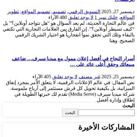
ديسمبر 27, 2025
التسويق الرقمي
,
تصميم
,
تصميم المواقع
,
تطوير
المواقع
,
خليك نمبر 1
لا يوجد تعليق
480
الآراء
في عالم التجارة الحديثة، لم يعد السؤال هو “هل تتواجد أونلاين؟” بل
“كيف تسيطر أونلاين؟”. إن الفارق بين العلامات التجارية التي تكتفي
بالبقاء وتلك التي تحقق نمواً انفجارياً هو اختيار الشريك الرقمي
الصحيح. وهنا
أسرار النجاح في أفضل إعلان ممول مع ميديا سيرف… ضاعف
مبيعاتك وحقق أعلى عائد على …
ديسمبر 25, 2025
غير مصنف
لا يوجد تعليق
405
الآراء
نص المقال: في عالم الإعلانات الرقمية، لا يتعلق الأمر بمجرد إنفاق
الميزانية، بل بكيفية تحويل كل قرش مستثمر إلى أرباح ملموسة.
شركة ميديا سيرف (Media Serve) تقدم لك خبرتها الطويلة في
إطلاق وإدارة أفضل
البحث
البحث
المشاركات الأخيرة