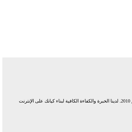
ميديا ​​سيرف هي شركة رائدة في مجال وسائل التواصل الاجتماعي وخدمات التسويق الرقمي وتصميم المواقع الإلكترونية. نحن نعمل منذ عام 2010. لدينا الخبرة والكفاءة الكافية لبناء كيانك على الإنترنت