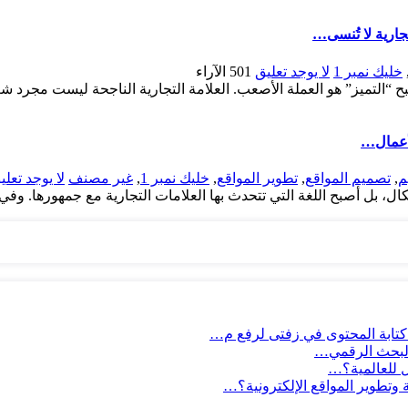
ارية لا تُنسى…
خليك نمبر 1
لا يوجد تعليق
501
الآراء
صبح “التميز” هو العملة الأصعب. العلامة التجارية الناجحة ليست مجرد
لأعمال…
م
,
تصميم المواقع
,
تطوير المواقع
,
خليك نمبر 1
,
غير مصنف
لا يوجد تعلي
 كتابة المحتوى في زفتى لرفع م…
 للعالمية؟…
وتطوير المواقع الإلكترونية؟…