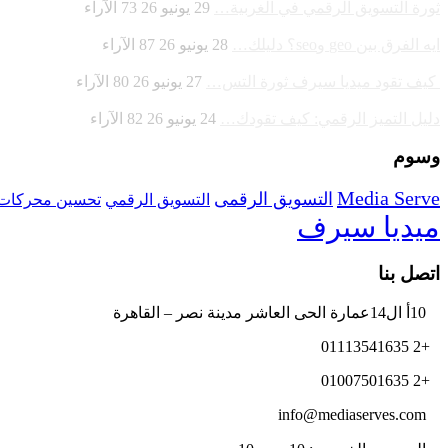
ثورة التسويق الرقمي في الغربية…
29 يونيو 26
73
الآراء
ايه الفرق بين geo وseo؟ دليلك…
28 يونيو 26
87
الآراء
كيف تقود ميديا سيرف ثورة التس…
27 يونيو 26
80
الآراء
دليل التميز الرقمي: كيف تقودك…
24 يونيو 26
82
الآراء
وسوم
Media Serve
التسويق الرقمى
تحسين محركات 
التسويق الرقمي
ميديا سيرف
اتصل بنا
10أ ال14عمارة الحى العاشر مدينة نصر – القاهرة
+2 01113541635
+2 01007501635
info@mediaserves.com