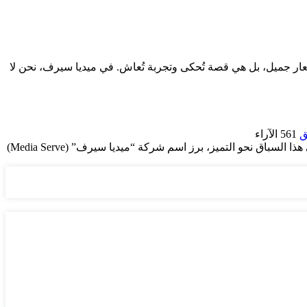
 شعار جميل، بل هي قصة تُحكى وتجربة تُعاش. في ميديا سيرف، نحن لا
ق
561
الآراء
في عصر الصورة الرقمية، لم يعد التصميم مجرد تنسيق للألوان والأشكال، بل أصبح اللغة التي تتحدث بها العلامات التجارية مع جمهورها. وفي هذا السباق نحو التميز، برز اسم شركة “ميديا سيرف” (Media Serve)