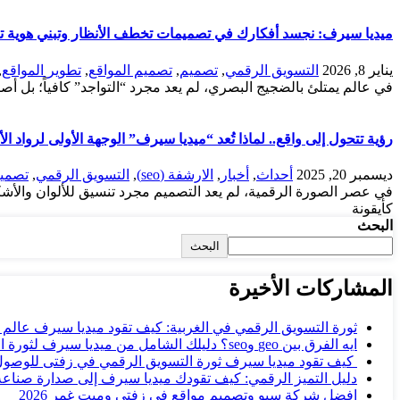
ميديا سيرف: نجسد أفكارك في تصميمات تخطف الأنظار وتبني هوية تج
يناير 8, 2026
التسويق الرقمي
,
تصميم
,
تصميم المواقع
,
تطوير المواقع
,
في عالم يمتلئ بالضجيج البصري، لم يعد مجرد “التواجد” كافياً؛ بل أ
رؤية تتحول إلى واقع.. لماذا تُعد “ميديا سيرف” الوجهة الأولى لرواد ا
ديسمبر 20, 2025
أحداث
,
أخبار
,
الارشفة (seo)
,
التسويق الرقمي
,
تصمي
كأيقونة
البحث
البحث
المشاركات الأخيرة
ثورة التسويق الرقمي في الغربية: كيف تقود ميديا سيرف عالم
ايه الفرق بين geo وseo؟ دليلك الشامل من ميديا سيرف لثورة البحث الرقمي…
كيف تقود ميديا سيرف ثورة التسويق الرقمي في زفتى للوصول
دليل التميز الرقمي: كيف تقودك ميديا سيرف إلى صدارة صناعة 
افضل شركة سيو وتصميم مواقع فى زفتى وميت غمر 2026