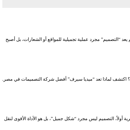
لم رقمي يتسارع فيه التطور بشكل مذهل، لم يعد “التصميم” مجرد عملية تجميلية للمواقع أو الشعارات، بل أصبح
ف” على عرش الإبداع؟ وصف المقال (Meta Description) تبحث عن التميز البصري؟ اكتشف لماذا تعد “ميديا سيرف” أفضل شركة التصميمات في مصر.
 أولاً، التصميم ليس مجرد “شكل جميل”، بل هو الأداة الأقوى لنقل