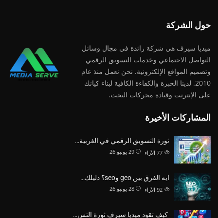
حول الشركة
ميديا ​​سيرف هي شركة رائدة في مجال وسائل
التواصل الاجتماعي وخدمات التسويق الرقمي
وتصميم المواقع الإلكترونية. نحن نعمل منذ عام
2010. لدينا الخبرة والكفاءة الكافية لبناء كيانك
على الإنترنت وقيادة
محركات البحث.
المشاركات الأخيرة
ثورة التسويق الرقمي في الغربية…
29 يونيو 26
77
الآراء
ايه الفرق بين geo وseo؟ دليلك…
28 يونيو 26
92
الآراء
كيف تقود ميديا سيرف ثورة التس…