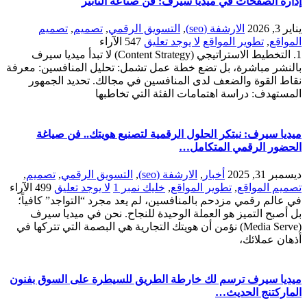
إدارة الصفحات في ميديا سيرف: فن صناعة التأثير
يناير 3, 2026
الارشفة (seo)
,
التسويق الرقمي
,
تصميم
,
تصميم
المواقع
,
تطوير المواقع
لا يوجد تعليق
547
الآراء
1. التخطيط الاستراتيجي (Content Strategy) لا تبدأ ميديا سيرف
بالنشر مباشرة، بل تضع خطة عمل تشمل: تحليل المنافسين: معرفة
نقاط القوة والضعف لدى المنافسين في مجالك. تحديد الجمهور
المستهدف: دراسة اهتمامات الفئة التي تخاطبها
ميديا سيرف: نبتكر الحلول الرقمية لتصنيع هويتك.. فن صياغة
الحضور الرقمي المتكامل…
ديسمبر 31, 2025
أخبار
,
الارشفة (seo)
,
التسويق الرقمي
,
تصميم
,
تصميم المواقع
,
تطوير المواقع
,
خليك نمبر 1
لا يوجد تعليق
499
الآراء
في عالم رقمي مزدحم بالمنافسين، لم يعد مجرد “التواجد” كافياً؛
بل أصبح التميز هو العملة الوحيدة للنجاح. نحن في ميديا سيرف
(Media Serve) نؤمن أن هويتك التجارية هي البصمة التي تتركها في
أذهان عملائك،
ميديا سيرف ترسم لك خارطة الطريق للسيطرة على السوق بفنون
الماركتنج الحديث…