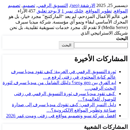
ديسمبر 25, 2025
الارشفة (seo)
,
التسويق الرقمي
,
تصميم
,
تصميم
المواقع
,
تطوير المواقع
,
خليك نمبر 1
لا يوجد تعليق
457
الآراء
في عالم الأعمال المزدحم، لم يعد “الماركتنج” مجرد خيار، بل هو
المحرك الأساسي لبقاء ونمو أي مؤسسة. شركة ميديا سيرف
(Media Serve) لا تقدم لك مجرد خدمات تسويقية تقليدية، بل نحن
شريكك الاستراتيجي الذي
البحث
البحث
المشاركات الأخيرة
ثورة التسويق الرقمي في الغربية: كيف تقود ميديا سيرف
عالم كتابة المحتوى في زفتى لرفع م…
ايه الفرق بين geo وseo؟ دليلك الشامل من ميديا سيرف لثورة
البحث الرقمي…
كيف تقود ميديا سيرف ثورة التسويق الرقمي في زفتى
للوصول للعالمية؟…
دليل التميز الرقمي: كيف تقودك ميديا سيرف إلى صدارة
صناعة وتطوير المواقع الإلكترونية؟…
افضل شركة سيو وتصميم مواقع فى زفتى وميت غمر 2026
المشاركات الشعبية