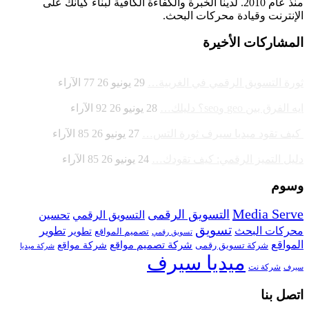
منذ عام 2010. لدينا الخبرة والكفاءة الكافية لبناء كيانك على
الإنترنت وقيادة
محركات البحث.
المشاركات الأخيرة
ثورة التسويق الرقمي في الغربية…
29 يونيو 26
77
الآراء
ايه الفرق بين geo وseo؟ دليلك…
28 يونيو 26
92
الآراء
كيف تقود ميديا سيرف ثورة التس…
27 يونيو 26
85
الآراء
دليل التميز الرقمي: كيف تقودك…
24 يونيو 26
85
الآراء
وسوم
Media Serve
التسويق الرقمى
تحسين
التسويق الرقمي
تسويق
محركات البحث
تطوير
تصميم المواقع
تطوير
تسويق رقمي
المواقع
شركة تصميم مواقع
شركة تسويق رقمى
شركة مواقع
شركة ميديا
ميديا سيرف
شركة نت
سيرف
اتصل بنا