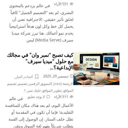
551
الآراء
في عالم يزدحم بالمحتوى
البصري، لم يعد “التصميم الجميل” كافياً
لخلق تأثير حقيقي. الاحترافية تعني أن
يحمل كل خط وكل لون هدفاً استراتيجياً
يخدم نمو أعمالك. هنا تبرز شركة ميديا
سيرف (Media Serve) ليس
كيف تصبح “نمبر وان” في مجالك
مع حلول “ميديا سيرف”
الإبداعية؟…
ديسمبر 20, 2025
أحداث
,
أخبار
,
الارشفة (seo)
,
التسويق الرقمي
,
تصميم
,
تصميم
المواقع
,
تطوير المواقع
,
خليك نمبر 1
511
الآراء
لا يوجد تعليق
في عالم
الأعمال اليوم، لم يعد هناك مكان للمنافسة
التقليدية؛ فإما أن تكون في المقدمة أو
تظل خلف الستار. إن الوصول إلى القمة
يتطلب شريكاً يفهم لغة السوق ويتقن