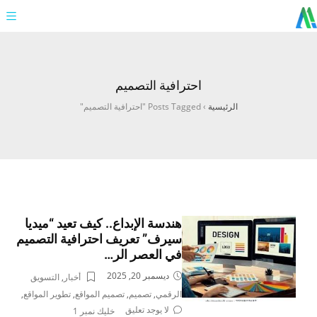
احترافية التصميم
الرئيسية
›
Posts Tagged "احترافية التصميم"
هندسة الإبداع.. كيف تعيد “ميديا
سيرف” تعريف احترافية التصميم
في العصر الر…
ديسمبر 20, 2025
أخبار
,
التسويق
الرقمي
,
تصميم
,
تصميم المواقع
,
تطوير المواقع
,
لا يوجد تعليق
خليك نمبر 1