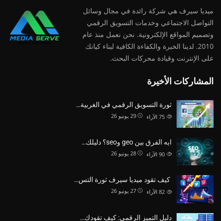
ميديا ​​سيرف هي شركة رائدة في مجال وسائل
التواصل الاجتماعي وخدمات التسويق الرقمي
وتصميم المواقع الإلكترونية. نحن نعمل منذ عام
2010. لدينا الخبرة والكفاءة الكافية لبناء كيانك
على الإنترنت وقيادة
محركات البحث.
المشاركات الأخيرة
ثورة التسويق الرقمي في الغربية…
29 يونيو 26
75
الآراء
ايه الفرق بين geo وseo؟ دليلك…
28 يونيو 26
90
الآراء
كيف تقود ميديا سيرف ثورة التس…
27 يونيو 26
82
الآراء
دليل التميز الرقمي: كيف تقودك…