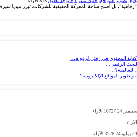
اقع
,
تطوير المواقع
,
خليك نمبر 1
لا يوجد تعليق
818
الآراء
 كتابة المحتوى في زفتى لرفع م…
 للعالمية؟…
وتطوير المواقع الإلكترونية؟…
10727
الآراء
الآراء
29 يوليو 24
3528
الآراء