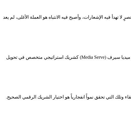
ة: لماذا ميديا سيرف هي رهانك الرابح؟ في عصرٍ لا تهدأ فيه الإشعارات، وأصبح فيه الانتباه هو العملة الأغلى، لم يعد
في عالم الرقميات الذي لا يهدأ، لم يعد “التواجد” كافياً؛ بل أصبح “الذكاء” في الاستهداف هو الفيصل بين النجاح العادي والريادة الحقيقية. تبرز ميديا سيرف (Media Serve) كشريك استراتيجي متخصص في تحويل
اء وتلك التي تحقق نمواً انفجارياً هو اختيار الشريك الرقمي الصحيح.