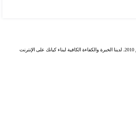
ميديا ​​سيرف هي شركة رائدة في مجال وسائل التواصل الاجتماعي وخدمات التسويق الرقمي وتصميم المواقع الإلكترونية. نحن نعمل منذ عام 2010. لدينا الخبرة والكفاءة الكافية لبناء كيانك على الإنترنت