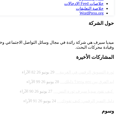
خلاصات Feed الإدخالات
خلاصة التعليقات
WordPress.org
حول الشركة
وقيادة
محركات البحث.
المشاركات الأخيرة
ثورة التسويق الرقمي في الغربية…
29 يونيو 26
82
الآراء
ايه الفرق بين geo وseo؟ دليلك…
28 يونيو 26
99
الآراء
كيف تقود ميديا سيرف ثورة التس…
27 يونيو 26
90
الآراء
دليل التميز الرقمي: كيف تقودك…
24 يونيو 26
91
الآراء
وسوم