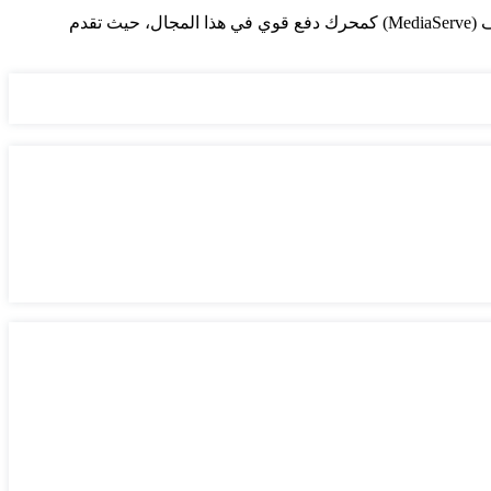
في ظل التحول الرقمي المتسارع، لم يعد التواجد على الإنترنت مجرد “رفاهية”، بل أصبح ساحة المعركة الحقيقية للشركات. تبرز ميديا سيرف (MediaServe) كمحرك دفع قوي في هذا المجال، حيث تقدم