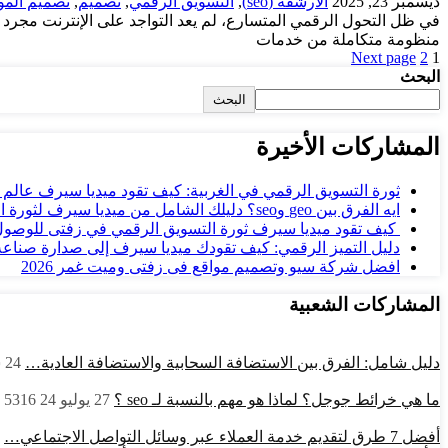
ديسمبر 23, 2025
الارشفة (seo)
,
التسويق الرقمي
,
تصميم
,
تصميم المو
منظومة متكاملة من خدمات
Next page
2
1
البحث
البحث
المشاركات الأخيرة
ثورة التسويق الرقمي في الغربية: كيف تقود ميديا سيرف عالم
ايه الفرق بين geo وseo؟ دليلك الشامل من ميديا سيرف لثورة البحث الرقمي…
كيف تقود ميديا سيرف ثورة التسويق الرقمي في زفتى للوصول
دليل التميز الرقمي: كيف تقودك ميديا سيرف إلى صدارة صناعة 
افضل شركة سيو وتصميم مواقع فى زفتى وميت غمر 2026
المشاركات الشعبية
دليل شامل: الفرق بين الاستضافة السحابية والاستضافة العادية…
24 سبتمبر 24
ما هي خرائط جوجل؟ لماذا هو مهم بالنسبة لـ seo ؟
27 يوليو 24
5316
أفضل 7 طرق لتقديم خدمة العملاء عبر وسائل التواصل الاجتماعي…