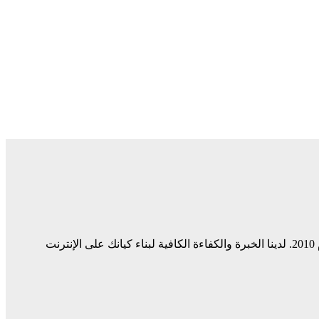
ميديا ​​سيرف هي شركة رائدة في مجال وسائل التواصل الاجتماعي وخدمات التسويق الرقمي وتصميم المواقع الإلكترونية. نحن نعمل منذ عام 2010. لدينا الخبرة والكفاءة الكافية لبناء كيانك على الإنترنت