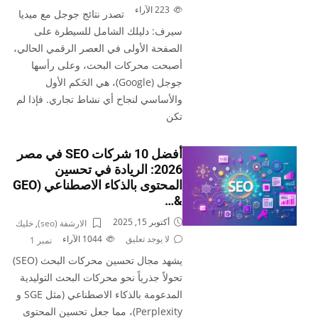
223
الآراء
تصدر نتائج جوجل مع ميديا
سيرف: دليلك الشامل للسيطرة على
الصفحة الأولى في العصر الرقمي الحالي،
أصبحت محركات البحث، وعلى رأسها
جوجل (Google)، هي الحَكم الأول
والأساسي لنجاح أي نشاط تجاري. فإذا لم
تكن
أفضل 10 شركات SEO في مصر
2026: الريادة في تحسين
المحتوى بالذكاء الاصطناعي (GEO
&…
أكتوبر 15, 2025
الارشفة (seo)
,
خليك
لا يوجد تعليق
1044
الآراء
نمبر 1
يشهد مجال تحسين محركات البحث (SEO)
تحولاً جذرياً نحو محركات البحث التوليدية
المدعومة بالذكاء الاصطناعي (مثل SGE و
Perplexity)، مما جعل تحسين المحتوى