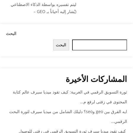
ليتم تفسيره بواسطة الذكاء الاصطناعي
(يُشار إليه أحياناً بـ GEO –
البحث
البحث
المشاركات الأخيرة
ثورة التسويق الرقمي في الغربية: كيف تقود ميديا سيرف عالم كتابة
المحتوى في زفتى لرفع م…
ايه الفرق بين geo وseo؟ دليلك الشامل من ميديا سيرف لثورة البحث
الرقمي…
كيف تقود ميديا سيرف ثورة التسويق الرقمي في زفتى للوصول