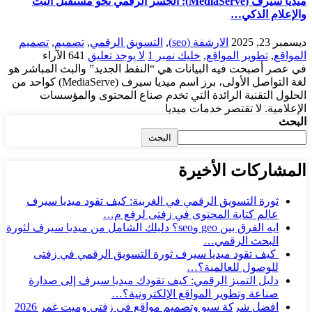
ميديا سيرف (MediaServe): الجسر الرقمي نحو مستقبل البث
والإعلام الذكي…
ديسمبر 23, 2025
الارشفة (seo)
,
التسويق الرقمي
,
تصميم
,
تصميم
المواقع
,
تطوير المواقع
,
خليك نمبر 1
لا يوجد تعليق
641
الآراء
في عصر أصبحت فيه البيانات هي “النفط الجديد” والبث المباشر هو
لغة التواصل الأولى، برز اسم ميديا سيرف (MediaServe) كواحد من
الحلول التقنية الرائدة التي تخدم صناع المحتوى والمؤسسات
الإعلامية. لا تقتصر خدمات ميديا
البحث
البحث
المشاركات الأخيرة
ثورة التسويق الرقمي في الغربية: كيف تقود ميديا سيرف
عالم كتابة المحتوى في زفتى لرفع م…
ايه الفرق بين geo وseo؟ دليلك الشامل من ميديا سيرف لثورة
البحث الرقمي…
كيف تقود ميديا سيرف ثورة التسويق الرقمي في زفتى
للوصول للعالمية؟…
دليل التميز الرقمي: كيف تقودك ميديا سيرف إلى صدارة
صناعة وتطوير المواقع الإلكترونية؟…
افضل شركة سيو وتصميم مواقع فى زفتى وميت غمر 2026