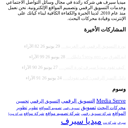
ميديا ​​سيرف هي شركة رائدة في مجال وسائل التواصل الاجتماعي
وخدمات التسويق الرقمي وتصميم المواقع الإلكترونية. نحن نعمل
منذ عام 2010. لدينا الخبرة والكفاءة الكافية لبناء كيانك على
الإنترنت وقيادة
محركات البحث.
المشاركات الأخيرة
ثورة التسويق الرقمي في الغربية…
29 يونيو 26
82
الآراء
ايه الفرق بين geo وseo؟ دليلك…
28 يونيو 26
99
الآراء
كيف تقود ميديا سيرف ثورة التس…
27 يونيو 26
90
الآراء
دليل التميز الرقمي: كيف تقودك…
24 يونيو 26
91
الآراء
وسوم
Media Serve
التسويق الرقمى
تحسين
التسويق الرقمي
تسويق
محركات البحث
تطوير
تصميم المواقع
تطوير
تسويق رقمي
المواقع
شركة تصميم مواقع
شركة تسويق رقمى
شركة مواقع
شركة ميديا
ميديا سيرف
شركة نت
سيرف