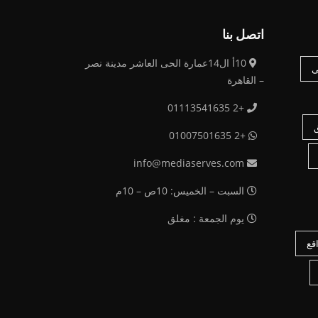
اتصل بنا
10أ ال14عمارة الحى العاشر مدينة نصر
ى
– القاهرة
+2 01113541635
+2 01007501635
info@mediaserves.com
السبت – الخميس: 10ص – 10م
يوم الجمعة : مغلق
قع