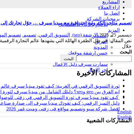
المشاريع
اراء العملاء
اتصل بنا
برمجيات الشركة
تصميم متاجر إلكترونية احترافية مع ميديا سيرف … حوّل تجارتك إلى 
الاخبار بالذكاء الاصطناعى
المزيد
ديسمبر 25, 2025
الارشفة (seo)
,
التسويق الرقمي
,
تصميم
,
تصميم المو
التسعير
الفريق
خلال
المدونة
البحث
حسن ارشفة موقعك
استضافة المواقع
البحث
سمارت سيرف دليل الاعمال
اخر الاخبار
المشاركات الأخيرة
ثورة التسويق الرقمي في الغربية: كيف تقود ميديا سيرف عالم
ايه الفرق بين geo وseo؟ دليلك الشامل من ميديا سيرف لثورة البحث الرقمي…
كيف تقود ميديا سيرف ثورة التسويق الرقمي في زفتى للوصول
دليل التميز الرقمي: كيف تقودك ميديا سيرف إلى صدارة صناعة 
افضل شركة سيو وتصميم مواقع فى زفتى وميت غمر 2026
English
English
المشاركات الشعبية