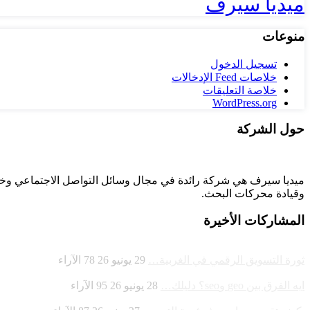
ميديا سيرف
منوعات
تسجيل الدخول
خلاصات Feed الإدخالات
خلاصة التعليقات
WordPress.org
حول الشركة
وقيادة
محركات البحث.
المشاركات الأخيرة
ثورة التسويق الرقمي في الغربية…
29 يونيو 26
78
الآراء
ايه الفرق بين geo وseo؟ دليلك…
28 يونيو 26
95
الآراء