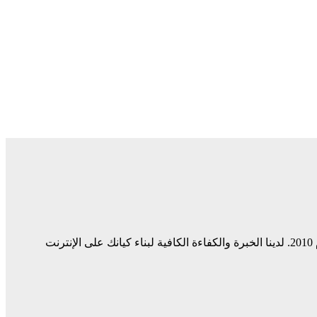
ميديا ​​سيرف هي شركة رائدة في مجال وسائل التواصل الاجتماعي وخدمات التسويق الرقمي وتصميم المواقع الإلكترونية. نحن نعمل منذ عام 2010. لدينا الخبرة والكفاءة الكافية لبناء كيانك على الإنترنت