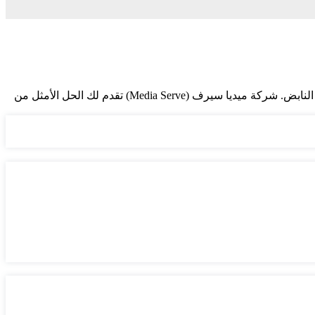
نص المقال: في ظل الطفرة الهائلة التي يشهدها عالم التجارة الرقمية، أصبح امتلك متجر إلكتروني ليس مجرد رفاهية، بل هو قلب مشروعك النابض. شركة ميديا سيرف (Media Serve) تقدم لك الحل الأمثل من