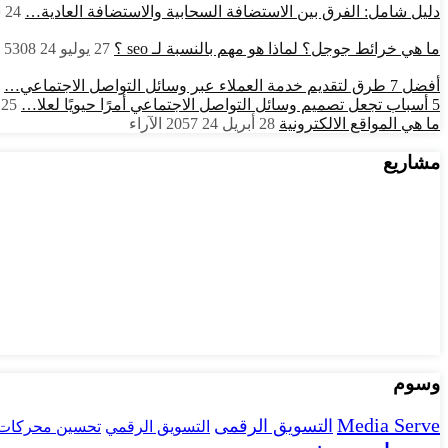
دليل شامل: الفرق بين الاستضافة السحابية والاستضافة العادية…
24 سبتمبر 24
ما هي خرائط جوجل؟ لماذا هو مهم بالنسبة لـ seo ؟
27 يوليو 24
5308
أفضل 7 طرق لتقديم خدمة العملاء عبر وسائل التواصل الاجتماعي…
5 أسباب تجعل تصميم وسائل التواصل الاجتماعي أمرًا حيويًا لعلا…
25 يونيو 24
ما هي المواقع الالكترونية
28 أبريل 24
2057
الآراء
مشاريع
وسوم
Media Serve
التسويق الرقمى
تحسين محركات 
التسويق الرقمي