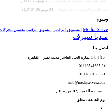
كيف تقود ميديا سيرف ثورة التس…
27 يونيو 26
87
الآراء
دليل التميز الرقمي: كيف تقودك…
24 يونيو 26
87
الآراء
وسوم
Media Serve
التسويق الرقمى
تحسين محركات 
التسويق الرقمي
ميديا سيرف
اتصل بنا
10أ ال14عمارة الحى العاشر مدينة نصر – القاهرة
+2 01113541635
+2 01007501635
info@mediaserves.com
السبت – الخميس: 10ص – 10م
يوم الجمعة : مغلق