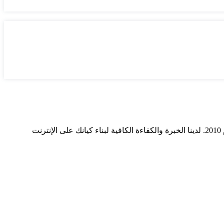
ميديا ​​سيرف هي شركة رائدة في مجال وسائل التواصل الاجتماعي وخدمات التسويق الرقمي وتصميم المواقع الإلكترونية. نحن نعمل منذ عام 2010. لدينا الخبرة والكفاءة الكافية لبناء كيانك على الإنترنت