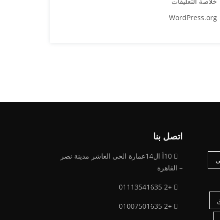
خلاصة التعليقات
WordPress.org
اتصل بنا
10أ ال14عمارة الحى العاشر مدينة نصر
ى
– القاهرة
+2 01113541635
+2 01007501635