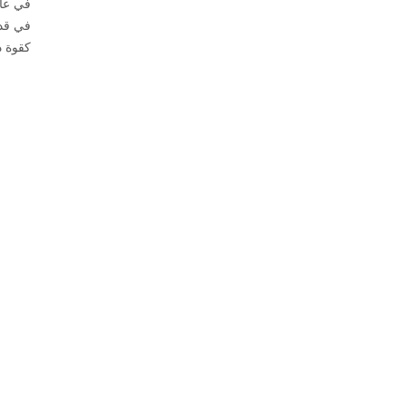
في عال
كقوة د