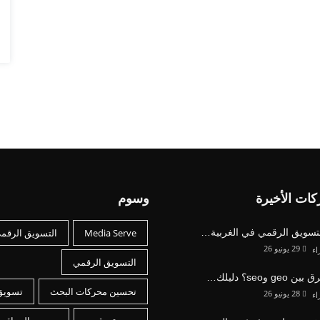
كات الأخيرة
وسوم
لتسويق الرقمي في الغربية…
Media Serve
التسويق الرقم
29 يونيو 26
راء
التسويق الرقمي
geo وseo؟ دليلك…
تحسين محركات البحث
تسويق
28 يونيو 26
راء