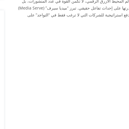
م المحيط الأزرق الرقمي، لا تكمن القوة في عدد المنشورات، بل
في قدرتها على إحداث تفاعل حقيقي. تبرز “ميديا سيرف” (Media Serve)
فع استراتيجية للشركات التي لا ترغب فقط في “التواجد” على