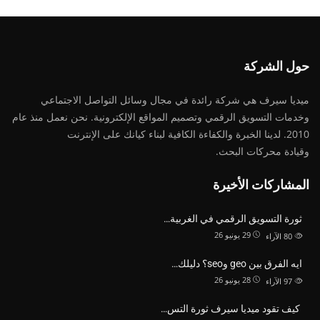
حول الشركة
ميديا ​​سيرف هي شركة رائدة في مجال وسائل التواصل الاجتماعي
وخدمات التسويق الرقمي وتصميم المواقع الإلكترونية. نحن نعمل منذ عام
2010. لدينا الخبرة والكفاءة الكافية لبناء كيانك على الإنترنت
وقيادة
محركات البحث.
المشاركات الأخيرة
ثورة التسويق الرقمي في الغربية…
29 يونيو 26
80
الآراء
ايه الفرق بين geo وseo؟ دليلك…
28 يونيو 26
97
الآراء
كيف تقود ميديا سيرف ثورة التس…