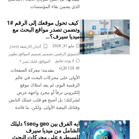
الذي يضمن بقاء المؤسسات
كيف تحول موقعك إلى الرقم #1
وتضمن تصدر مواقع البحث مع
ميديا سيرف؟…
مايو 31, 2026
أخبار
,
الارشفة (seo)
,
التسويق الرقمي
,
تصميم
,
تصميم المواقع
,
تطوير
لا يوجد تعليق
المواقع
,
خليك نمبر 1
129
الآراء
مقدمة: معركة الصفحات
الأولى على محركات البحث في عالم
الرقمية اليوم، لم يعد امتلاك موقع
إلكتروني ترفاً أو مجرد واجهة عرض
لشركتك؛ بل أصبح هو قلب عملك النابض
وقناتك البيعية الأولى. ولكن، ما فائدة
ايه الفرق بين geo وseo؟ دليلك
الشامل من ميديا سيرف
للسيطرة على محركات البحث