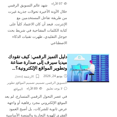
97
الآراء
شهد عالم التسويق الرقمي
خلال الآونة الأخيرة تحولات جذرية غيرت
من طريقة تفاعل المستخدمين مع
الإنترنت. فبعد أن كان الاعتماد كلياً على
كتابة الكلمات المفتاحية في شريط بحث
جوجل التقليدي، ظهرت تقنيات الذكاء
الاصطناعي
دليل التميز الرقمي: كيف تقودك
ميديا سيرف إلى صدارة صناعة
وتطوير المواقع الإلكترونية؟…
يونيو 24, 2026
الارشفة (seo)
,
التسويق الرقمي
,
تصميم
,
تصميم المواقع
,
تطوير
لا يوجد تعليق
89
الآراء
المواقع
في عصر التحول الرقمي المتسارع، لم يعد
الموقع الإلكتروني مجرد رفاهية أو واجهة
عرض ثانوية للشركات، بل أصبح العمود
الفقري للهوية التجارية والمنصة الأساسية