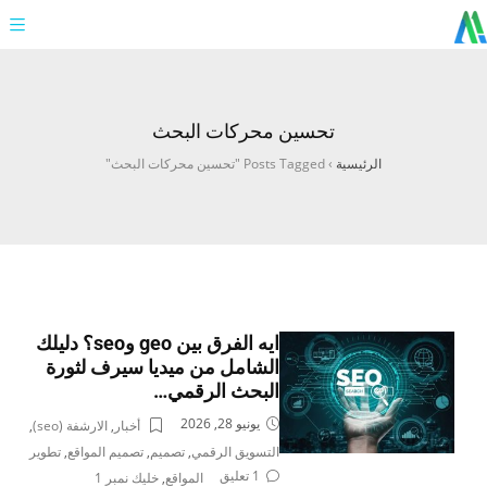
تحسين محركات البحث
الرئيسية
›
Posts Tagged "تحسين محركات البحث"
ايه الفرق بين geo وseo؟ دليلك
الشامل من ميديا سيرف لثورة
البحث الرقمي…
يونيو 28, 2026
أخبار
,
الارشفة (seo)
,
التسويق الرقمي
,
تصميم
,
تصميم المواقع
,
تطوير
1 تعليق
المواقع
,
خليك نمبر 1