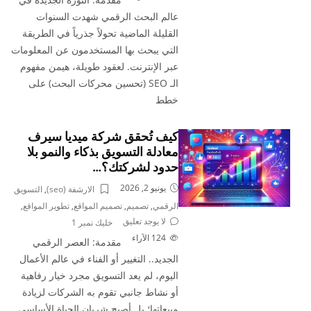
عالم البحث الرقمي شهدت السنوات
القليلة الماضية تحولاً جذرياً في الطريقة
التي يبحث بها المستخدمون عن المعلومات
عبر الإنترنت. لعقود طويلة، هيمن مفهوم
الـ SEO (تحسين محركات البحث) على
خطط
كيف تُحقق شركة ميديا سيرف
معادلة التسويق بذكاء والنمو بلا
حدود لشركتك؟…
يونيو 2, 2026
الارشفة (seo)
,
التسويق
الرقمي
,
تصميم
,
تصميم المواقع
,
تطوير المواقع
,
لا يوجد تعليق
خليك نمبر 1
124
الآراء
مقدمة: العصر الرقمي
الجديد.. التغيير أو الفناء في عالم الأعمال
اليوم، لم يعد التسويق مجرد خيار رفاهية
أو نشاط جانبي تقوم به الشركات لزيادة
مبيعاتها؛ بل أصبح شريان الحياة الأساسي