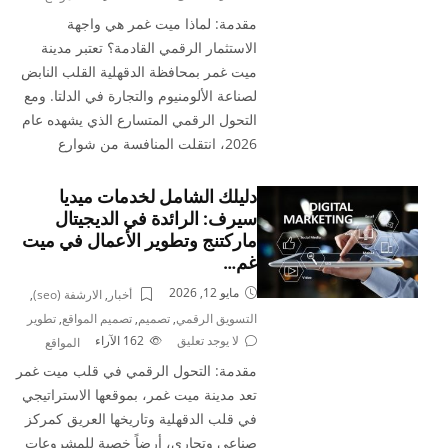
مقدمة: لماذا ميت غمر هي واجهة
الاستثمار الرقمي القادمة؟ تعتبر مدينة
ميت غمر بمحافظة الدقهلية القلب النابض
لصناعة الألومنيوم والتجارة في الدلتا. ومع
التحول الرقمي المتسارع الذي يشهده عام
2026، انتقلت المنافسة من شوارع
دليلك الشامل لخدمات ميديا
سيرف: الرائدة في الديجيتال
ماركتنج وتطوير الأعمال في ميت
غم…
مايو 12, 2026
أخبار
,
الارشفة (seo)
,
التسويق الرقمي
,
تصميم
,
تصميم المواقع
,
تطوير
لا يوجد تعليق
162
الآراء
المواقع
مقدمة: التحول الرقمي في قلب ميت غمر
تعد مدينة ميت غمر، بموقعها الاستراتيجي
في قلب الدقهلية وتاريخها العريق كمركز
صناعي وتجاري، أرضاً خصبة للمشروعات