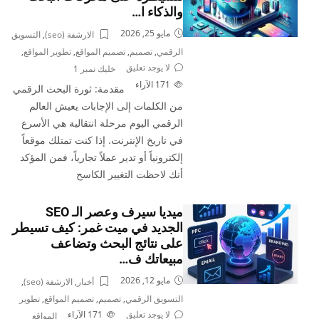
والذكاء ا…
مايو 25, 2026
الارشفة (seo)
,
التسويق
الرقمي
,
تصميم
,
تصميم المواقع
,
تطوير المواقع
,
لا يوجد تعليق
خليك نمبر 1
171
الآراء
مقدمة: ثورة البحث الرقمي
من الكلمات إلى الإجابات يعيش العالم
الرقمي اليوم مرحلة انتقالية هي الأسرع
في تاريخ الإنترنت. إذا كنت تمتلك موقعاً
إلكترونياً أو تدير عملاً تجارياً، فمن المؤكد
أنك لاحظت التغيير الكاسح
ميديا سيرف وعصر الـ SEO
الجديد في ميت غمر: كيف تسيطر
على نتائج البحث وتضاعف
مبيعاتك ف…
مايو 12, 2026
أخبار
,
الارشفة (seo)
,
التسويق الرقمي
,
تصميم
,
تصميم المواقع
,
تطوير
لا يوجد تعليق
171
الآراء
المواقع