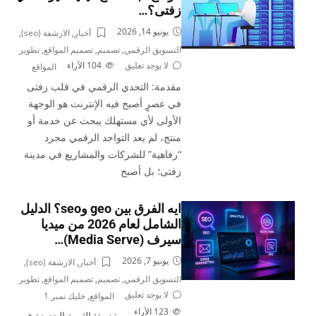
زفتى؟…
يونيو 14, 2026
أخبار
,
الارشفة (seo)
,
التسويق الرقمي
,
تصميم
,
تصميم المواقع
,
تطوير
لا يوجد تعليق
104
الآراء
المواقع
مقدمة: التحدي الرقمي في قلب زفتى
في عصرٍ أصبح فيه الإنترنت هو الوجهة
الأولى لأي مستهلك يبحث عن خدمة أو
منتج، لم يعد التواجد الرقمي مجرد
“رفاهية” للشركات والمشاريع في مدينة
زفتى؛ بل أصبح
ايه الفرق بين geo وseo؟ الدليل
الشامل لعام 2026 من ميديا
سيرف (Media Serve)…
يونيو 7, 2026
أخبار
,
الارشفة (seo)
,
التسويق الرقمي
,
تصميم
,
تصميم المواقع
,
تطوير
لا يوجد تعليق
المواقع
,
خليك نمبر 1
123
الآراء
مقدمة: الثورة الجديدة في