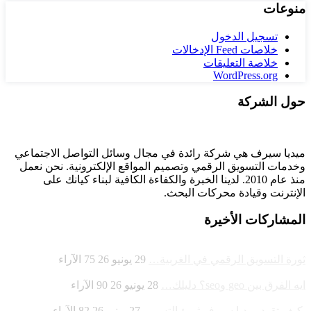
منوعات
تسجيل الدخول
خلاصات Feed الإدخالات
خلاصة التعليقات
WordPress.org
حول الشركة
ميديا ​​سيرف هي شركة رائدة في مجال وسائل التواصل الاجتماعي
وخدمات التسويق الرقمي وتصميم المواقع الإلكترونية. نحن نعمل
منذ عام 2010. لدينا الخبرة والكفاءة الكافية لبناء كيانك على
الإنترنت وقيادة
محركات البحث.
المشاركات الأخيرة
ثورة التسويق الرقمي في الغربية…
29 يونيو 26
75
الآراء
ايه الفرق بين geo وseo؟ دليلك…
28 يونيو 26
90
الآراء
كيف تقود ميديا سيرف ثورة التس…
27 يونيو 26
82
الآراء