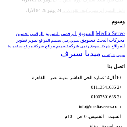
دليل التميز الرقمي: كيف تقودك…
24 يونيو 26
84
الآراء
وسوم
Media Serve
التسويق الرقمى
تحسين
التسويق الرقمي
تسويق
محركات البحث
تطوير
تصميم المواقع
تطوير
تسويق رقمي
المواقع
شركة تصميم مواقع
شركة تسويق رقمى
شركة مواقع
شركة ميديا
ميديا سيرف
شركة نت
سيرف
اتصل بنا
10أ ال14عمارة الحى العاشر مدينة نصر – القاهرة
+2 01113541635
+2 01007501635
info@mediaserves.com
السبت – الخميس: 10ص – 10م
يوم الجمعة : مغلق