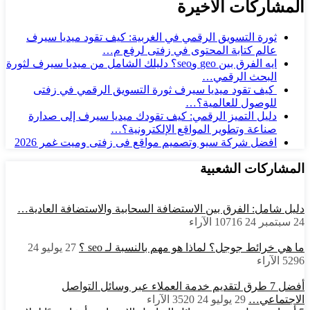
المشاركات الأخيرة
ثورة التسويق الرقمي في الغربية: كيف تقود ميديا سيرف
عالم كتابة المحتوى في زفتى لرفع م…
ايه الفرق بين geo وseo؟ دليلك الشامل من ميديا سيرف لثورة
البحث الرقمي…
كيف تقود ميديا سيرف ثورة التسويق الرقمي في زفتى
للوصول للعالمية؟…
دليل التميز الرقمي: كيف تقودك ميديا سيرف إلى صدارة
صناعة وتطوير المواقع الإلكترونية؟…
افضل شركة سيو وتصميم مواقع فى زفتى وميت غمر 2026
المشاركات الشعبية
دليل شامل: الفرق بين الاستضافة السحابية والاستضافة العادية…
24 سبتمبر 24
10716
الآراء
ما هي خرائط جوجل؟ لماذا هو مهم بالنسبة لـ seo ؟
27 يوليو 24
5296
الآراء
أفضل 7 طرق لتقديم خدمة العملاء عبر وسائل التواصل
الاجتماعي…
29 يوليو 24
3520
الآراء