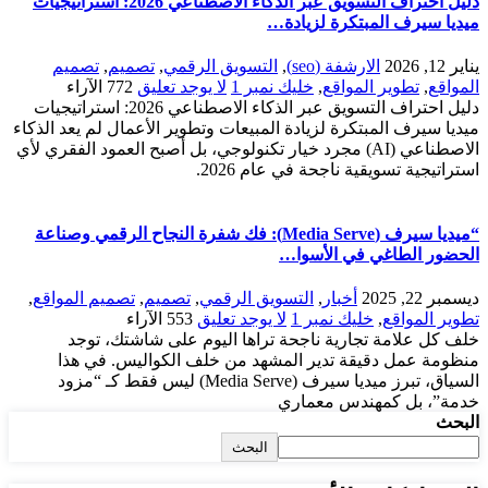
دليل احتراف التسويق عبر الذكاء الاصطناعي 2026: استراتيجيات
ميديا سيرف المبتكرة لزيادة…
يناير 12, 2026
الارشفة (seo)
,
التسويق الرقمي
,
تصميم
,
تصميم
المواقع
,
تطوير المواقع
,
خليك نمبر 1
لا يوجد تعليق
772
الآراء
دليل احتراف التسويق عبر الذكاء الاصطناعي 2026: استراتيجيات
ميديا سيرف المبتكرة لزيادة المبيعات وتطوير الأعمال لم يعد الذكاء
الاصطناعي (AI) مجرد خيار تكنولوجي، بل أصبح العمود الفقري لأي
استراتيجية تسويقية ناجحة في عام 2026.
“ميديا سيرف (Media Serve): فك شفرة النجاح الرقمي وصناعة
الحضور الطاغي في الأسوا…
ديسمبر 22, 2025
أخبار
,
التسويق الرقمي
,
تصميم
,
تصميم المواقع
,
تطوير المواقع
,
خليك نمبر 1
لا يوجد تعليق
553
الآراء
خلف كل علامة تجارية ناجحة تراها اليوم على شاشتك، توجد
منظومة عمل دقيقة تدير المشهد من خلف الكواليس. في هذا
السياق، تبرز ميديا سيرف (Media Serve) ليس فقط كـ “مزود
خدمة”، بل كمهندس معماري
البحث
البحث