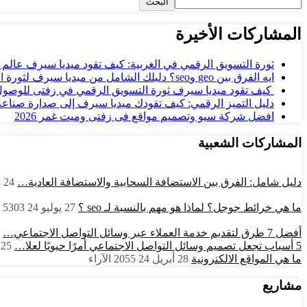
البحث
المشاركات الأخيرة
ثورة التسويق الرقمي في الغربية: كيف تقود ميديا سيرف عالم
ايه الفرق بين geo وseo؟ دليلك الشامل من ميديا سيرف لثورة البحث الرقمي…
كيف تقود ميديا سيرف ثورة التسويق الرقمي في زفتى للوصول
دليل التميز الرقمي: كيف تقودك ميديا سيرف إلى صدارة صناعة 
افضل شركة سيو وتصميم مواقع فى زفتى وميت غمر 2026
المشاركات الشعبية
دليل شامل: الفرق بين الاستضافة السحابية والاستضافة العادية…
24 سبتمبر 24
ما هي خرائط جوجل؟ لماذا هو مهم بالنسبة لـ seo ؟
27 يوليو 24
5303
أفضل 7 طرق لتقديم خدمة العملاء عبر وسائل التواصل الاجتماعي…
5 أسباب تجعل تصميم وسائل التواصل الاجتماعي أمرًا حيويًا لعلا…
25 يونيو 24
ما هي المواقع الالكترونية
28 أبريل 24
2055
الآراء
مشاريع