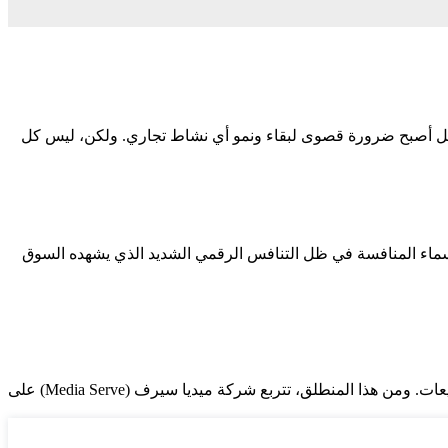
، بل أصبح ضرورة قصوى لبقاء ونمو أي نشاط تجاري. ولكن، ليس كل
 سماء المنافسة في ظل التنافس الرقمي الشديد الذي يشهده السوق
نص المقال: في عصر “الرقمنة الكاملة”، لم يعد الموقع الإلكتروني مجرد واجهة تعريفية، بل أصبح المحرك الأساسي لنمو الأعمال وزيادة المبيعات. ومن هذا المنطلق، تتربع شركة ميديا سيرف (Media Serve) على