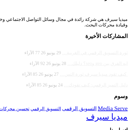
وقيادة
محركات البحث.
المشاركات الأخيرة
ثورة التسويق الرقمي في الغربية…
29 يونيو 26
77
الآراء
ايه الفرق بين geo وseo؟ دليلك…
28 يونيو 26
92
الآراء
كيف تقود ميديا سيرف ثورة التس…
27 يونيو 26
85
الآراء
دليل التميز الرقمي: كيف تقودك…
24 يونيو 26
85
الآراء
وسوم
Media Serve
التسويق الرقمى
تحسين محركات 
التسويق الرقمي
ميديا سيرف