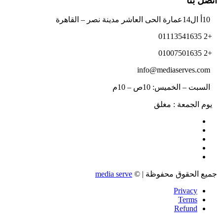
اتصل بنا
10أ ال14عمارة الحى العاشر مدينة نصر – القاهرة
+2 01113541635
+2 01007501635
info@mediaserves.com
السبت – الخميس: 10ص – 10م
يوم الجمعة : مغلق
جميع الحقوق محفوظة | ©
media serve
Privacy
Terms
Refund