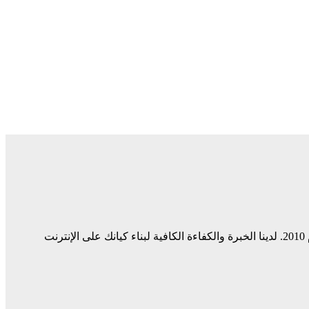
ميديا ​​سيرف هي شركة رائدة في مجال وسائل التواصل الاجتماعي وخدمات التسويق الرقمي وتصميم المواقع الإلكترونية. نحن نعمل منذ عام 2010. لدينا الخبرة والكفاءة الكافية لبناء كيانك على الإنترنت