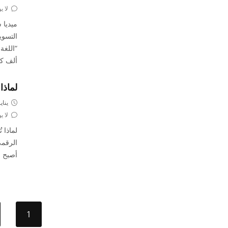
لا ي
ميديا 
“اللغة
ألف كل
لماذا
يناير 15, 
لا ي
لماذا 
الرقمي
أصبح ض
1