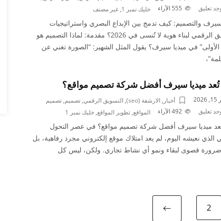
وجد تعليق
555
الآراء
خليك نمبر 1
,
غير مصنف
سيرف والتصميم: كيف تدمج بين الإبداع البصري واستراتيجيات
التسويق الرقمي لبناء هوية لا تُنسى في 2026؟ مقدمة: لماذا التصميم هو
 الأولى” في ميديا سيرف؟ يقول المثل الشهير: “الصورة تغني عن
مة”،
 تُعد ميديا سيرف أفضل شركة تصميم مواقع؟
2026
أخبار
,
الارشفة (seo)
,
التسويق الرقمي
,
تصميم
,
تصميم
وجد تعليق
492
الآراء
المواقع
,
تطوير المواقع
,
خليك نمبر 1
تُعد ميديا سيرف أفضل شركة تصميم مواقع؟ في عصر التحول
 الذي نعيشه اليوم، لم يعد امتلاك موقع إلكتروني مجرد رفاهية، بل
رورة قصوى لبقاء ونمو أي نشاط تجاري. ولكن، ليس كل
2
Next page