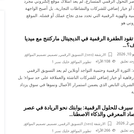
 التحول الرقمي المتسارع، لم يعد امتلاك موقع إلكتروني مجرد
 أو خيار إضافي للشركات والنشاطات التجارية، بل أصبح الواجهة
ية والهوية الرقمية التي تحدد مدى نجاح عملك أو فشله. الموقع
روني هو
قود الطفرة الرقمية في الديجيتال ماركتنج مع ميديا
ف؟…
2026
الارشفة (seo)
,
التسويق الرقمي
,
تصميم
,
تصميم المواقع
,
وجد تعليق
108
الآراء
تطوير المواقع
,
خليك نمبر 1
 الثورة الرقمية وحتمية التواجد أونلاين لم يعد التسويق الرقمي
فاهية أو خيار إضافي للشركات الناشئة والعملاقة على حد سواء؛ بل
لشريان النابض الذي يضمن استمرار الأعمال ونموها في سوق يزداد
ة
 سيرف للحلول الرقمية: بوابتك نحو الريادة في عصر
صاد المعرفي والذكاء الاصطنا…
 2026
الارشفة (seo)
,
التسويق الرقمي
,
تصميم
,
تصميم المواقع
,
وجد تعليق
266
الآراء
تطوير المواقع
,
خليك نمبر 1