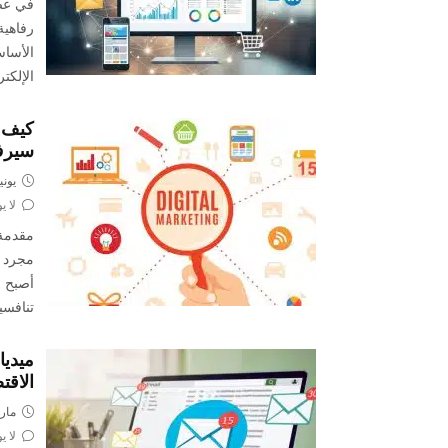
في عصر
رفاهية
الأساس
الإلكت
كيف ت
سير
يونيو 10, 
لا ي
مقدمة:
مجرد ر
أصبح ا
تنافسي
ميديا
الاقت
مارس 2,
لا ي