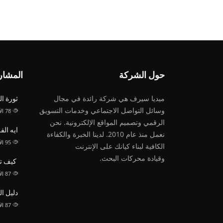
حول الشركة
المشار
ميديا ​​سيرف هي شركة رائدة في مجال
ثورة ا
وسائل التواصل الاجتماعي وخدمات التسويق
78
ال
الرقمي وتصميم المواقع الإلكترونية. نحن
ايه الفرق بين 
نعمل منذ عام 2010. لدينا الخبرة والكفاءة
95
ال
الكافية لبناء كيانك على الإنترنت
وقيادة
محركات البحث.
كيف تق
87
ال
دليل ا
87
ال