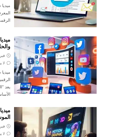
ميديا 
المعرف
الرقمي
ميديا
والحلو
فبراير 4
لا ي
ميديا 
يعد “ا
الأساس
ميدي
المو
فبراير 8
لا ي