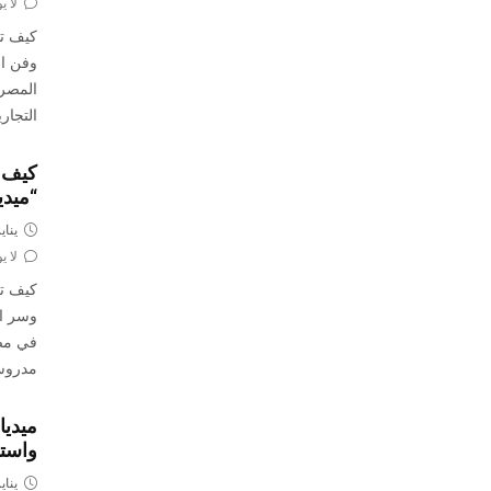
لا ي
كيف ت
وفن اح
المصر
التجاري
كيف ت
“ميدي
يناير 24, 
لا ي
كيف تص
وسر ال
في مصر
مدروسة
ميديا
واستر
يناير 18, 