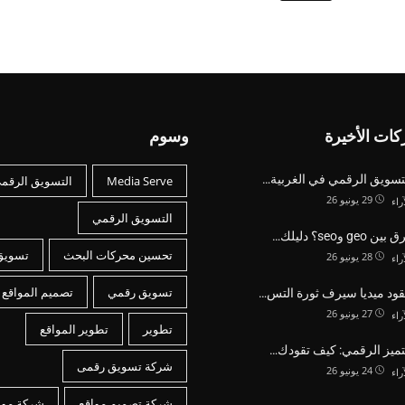
كات الأخيرة
وسوم
لتسويق الرقمي في الغربية…
Media Serve
التسويق الرقم
29 يونيو 26
آراء
التسويق الرقمي
geo وseo؟ دليلك…
تحسين محركات البحث
تسويق
28 يونيو 26
آراء
تسويق رقمي
تصميم المواقع
ود ميديا سيرف ثورة التس…
27 يونيو 26
آراء
تطوير
تطوير المواقع
لتميز الرقمي: كيف تقودك…
شركة تسويق رقمى
24 يونيو 26
آراء
شركة تصميم مواقع
شركة موا