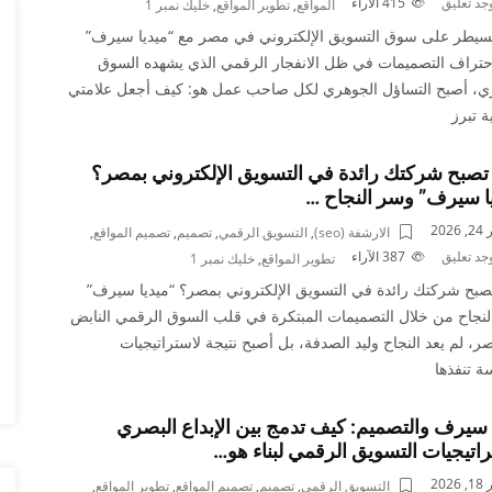
وجد تعليق
415
الآراء
المواقع
,
تطوير المواقع
,
خليك نمبر 1
سيطر على سوق التسويق الإلكتروني في مصر مع “ميديا سيرف”
تراف التصميمات في ظل الانفجار الرقمي الذي يشهده السوق
ي، أصبح التساؤل الجوهري لكل صاحب عمل هو: كيف أجعل علامتي
ة تبرز
صبح شركتك رائدة في التسويق الإلكتروني بمصر؟
ا سيرف” وسر النجاح …
2026
الارشفة (seo)
,
التسويق الرقمي
,
تصميم
,
تصميم المواقع
,
وجد تعليق
387
الآراء
تطوير المواقع
,
خليك نمبر 1
بح شركتك رائدة في التسويق الإلكتروني بمصر؟ “ميديا سيرف”
نجاح من خلال التصميمات المبتكرة في قلب السوق الرقمي النابض
، لم يعد النجاح وليد الصدفة، بل أصبح نتيجة لاستراتيجيات
 تنفذها
 سيرف والتصميم: كيف تدمج بين الإبداع البصري
اتيجيات التسويق الرقمي لبناء هو…
2026
التسويق الرقمي
,
تصميم
,
تصميم المواقع
,
تطوير المواقع
,