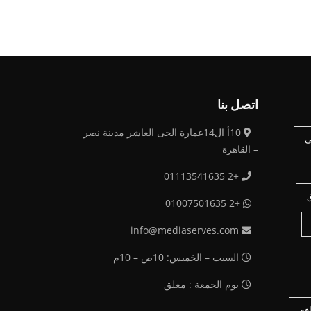
اتصل بنا
10أ ال14عمارة الحى العاشر مدينة نصر
ى
– القاهرة
+2 01113541635
+2 01007501635
info@mediaserves.com
السبت – الخميس: 10ص – 10م
يوم الجمعة : مغلق
قع