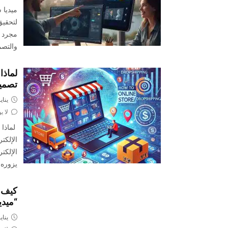
ميديا
لتحقيق
مجرد و
والتصم
تصميم
يناير 28, 
لا ي
الإلكت
الإلكت
يزوره
كيف 
“ميد
يناير 24, 