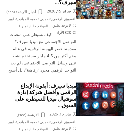
سيرف؟…
فبراير 15, 2026
أخبار
,
الارشفة (seo)
,
التسويق الرقمي
,
تصميم
,
تصميم المواقع
,
تطوير
لا يوجد تعليق
المواقع
,
خليك نمبر 1
328
الآراء
كيف تسيطر على منصات
التواصل الاجتماعي مع ميديا سيرف؟
مقدمة: عصر الهيمنة الرقمية في عالم
يضم أكثر من 4.5 مليار مستخدم نشط
على وسائل التواصل الاجتماعي، لم يعد
التواجد الرقمي مجرد “رفاهية”، بل أصبح
ميديا سيرف: أيقونة الإبداع
الرقمي وأفضل شركة إدارة
سوشيال ميديا للسيطرة على
السوق…
يناير 15, 2026
الارشفة (seo)
,
التسويق الرقمي
,
تصميم
,
تصميم المواقع
,
تطوير
لا يوجد تعليق
المواقع
,
خليك نمبر 1