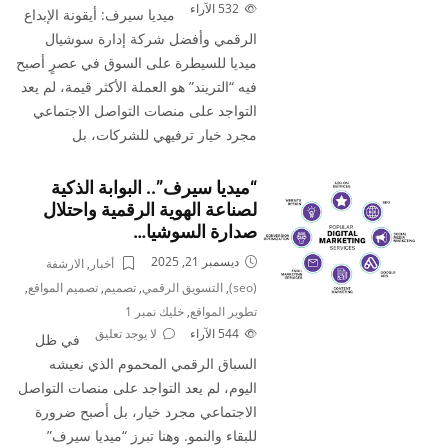
532
الآراء
ميديا سيرف: أيقونة الإبداع
الرقمي وأفضل شركة إدارة سوشيال
ميديا للسيطرة على السوق في عصرٍ أصبح
فيه “التريند” هو العملة الأكثر قيمة، لم يعد
التواجد على منصات التواصل الاجتماعي
مجرد خيار ترفيهي للشركات، بل
“ميديا سيرف”.. البوابة الذكية
لصناعة الهوية الرقمية واحتلال
صدارة السوشيا…
ديسمبر 21, 2025
أخبار
,
الارشفة
(seo)
,
التسويق الرقمي
,
تصميم
,
تصميم المواقع
,
تطوير المواقع
,
خليك نمبر 1
544
الآراء
لا يوجد تعليق
في ظل
السباق الرقمي المحموم الذي نعيشه
اليوم، لم يعد التواجد على منصات التواصل
الاجتماعي مجرد خيار، بل أصبح ضرورة
للبقاء والنمو. وهنا تبرز “ميديا سيرف”