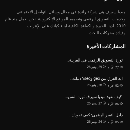
ميديا ​​سيرف هي شركة رائدة في مجال وسائل التواصل الاجتماعي
وخدمات التسويق الرقمي وتصميم المواقع الإلكترونية. نحن نعمل منذ عام
2010. لدينا الخبرة والكفاءة الكافية لبناء كيانك على الإنترنت
وقيادة
محركات البحث.
المشاركات الأخيرة
ثورة التسويق الرقمي في الغربية…
29 يونيو 26
77
الآراء
ايه الفرق بين geo وseo؟ دليلك…
28 يونيو 26
92
الآراء
كيف تقود ميديا سيرف ثورة التس…
27 يونيو 26
86
الآراء
دليل التميز الرقمي: كيف تقودك…
24 يونيو 26
85
الآراء