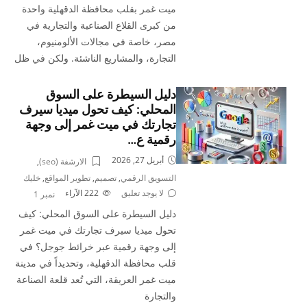
ميت غمر بقلب محافظة الدقهلية واحدة
من كبرى القلاع الصناعية والتجارية في
مصر، خاصة في مجالات الألومنيوم،
التجارة، والمشاريع الناشئة. ولكن في ظل
دليل السيطرة على السوق
المحلي: كيف تحول ميديا سيرف
تجارتك في ميت غمر إلى وجهة
رقمية ع…
أبريل 27, 2026
الارشفة (seo)
,
التسويق الرقمي
,
تصميم
,
تطوير المواقع
,
خليك
لا يوجد تعليق
222
الآراء
نمبر 1
دليل السيطرة على السوق المحلي: كيف
تحول ميديا سيرف تجارتك في ميت غمر
إلى وجهة رقمية عبر خرائط جوجل؟ في
قلب محافظة الدقهلية، وتحديداً في مدينة
ميت غمر العريقة، التي تُعد قلعة الصناعة
والتجارة