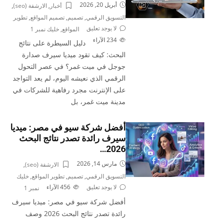
أبريل 20, 2026
أخبار
,
الارشفة (seo)
,
التسويق الرقمي
,
تصميم
,
تصميم المواقع
,
تطوير
لا يوجد تعليق
المواقع
,
خليك نمبر 1
234
الآراء
دليل السيطرة على نتائج
البحث: كيف تقود ميديا سيرف صدارة
جوجل في ميت غمر؟ في عصر التحول
الرقمي الذي نعيشه اليوم، لم يعد التواجد
على الإنترنت مجرد رفاهية للشركات في
مدينة ميت غمر، بل
أفضل شركة سيو في مصر: ميديا
سيرف رائدة تصدر نتائج البحث
2026…
مارس 14, 2026
الارشفة (seo)
,
التسويق الرقمي
,
تصميم
,
تطوير المواقع
,
خليك
لا يوجد تعليق
456
الآراء
نمبر 1
أفضل شركة سيو في مصر: ميديا سيرف
رائدة تصدر نتائج البحث 2026 وصف