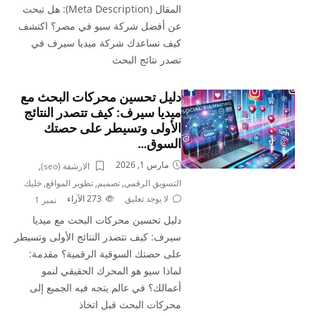
المقال (Meta Description): هل تبحث
عن أفضل شركة سيو في مصر؟ اكتشف
كيف تساعدك شركة ميديا سيرف في
تصدر نتائج البحث
دليل تحسين محركات البحث مع
ميديا سيرف: كيف تتصدر النتائج
الأولى وتسيطر على حصتك
السوق…
مارس 1, 2026
الارشفة (seo)
,
التسويق الرقمي
,
تصميم
,
تطوير المواقع
,
خليك
لا يوجد تعليق
273
الآراء
نمبر 1
دليل تحسين محركات البحث مع ميديا
سيرف: كيف تتصدر النتائج الأولى وتسيطر
على حصتك السوقية الرقمية؟ مقدمة:
لماذا سيو هو المحرك الحقيقي لنمو
أعمالك؟ في عالم يتجه فيه الجميع إلى
محركات البحث قبل اتخاذ