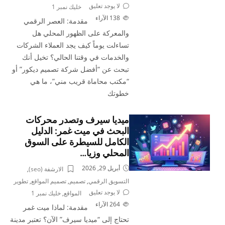
لا يوجد تعليق
خليك نمبر 1
138
الآراء
مقدمة: العصر الرقمي
والمعركة على الظهور المحلي هل
تساءلت يوماً كيف يجد العملاء الشركات
والخدمات في وقتنا الحالي؟ تخيل أنك
تبحث عن “أفضل شركة تصميم ديكور” أو
“مكتب محاماة قريب مني”، ما هي
خطوتك
ميديا سيرف وتصدر محركات
البحث في ميت غمر: الدليل
الكامل للسيطرة على السوق
المحلي وزيا…
أبريل 29, 2026
الارشفة (seo)
,
التسويق الرقمي
,
تصميم
,
تصميم المواقع
,
تطوير
لا يوجد تعليق
المواقع
,
خليك نمبر 1
264
الآراء
مقدمة: لماذا ميت غمر
تحتاج إلى “ميديا سيرف” الآن؟ تعتبر مدينة