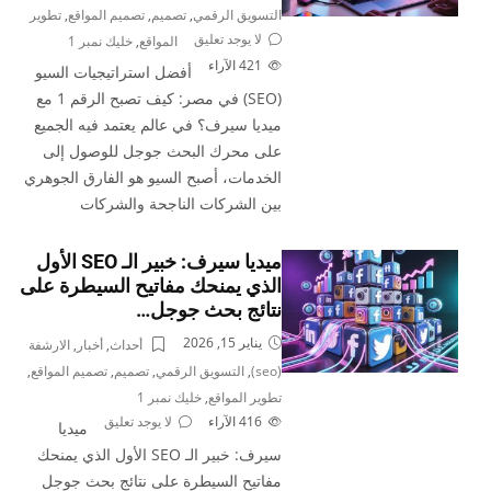
التسويق الرقمي
,
تصميم
,
تصميم المواقع
,
تطوير
لا يوجد تعليق
المواقع
,
خليك نمبر 1
421
الآراء
أفضل استراتيجيات السيو
(SEO) في مصر: كيف تصبح الرقم 1 مع
ميديا سيرف؟ في عالم يعتمد فيه الجميع
على محرك البحث جوجل للوصول إلى
الخدمات، أصبح السيو هو الفارق الجوهري
بين الشركات الناجحة والشركات
ميديا سيرف: خبير الـ SEO الأول
الذي يمنحك مفاتيح السيطرة على
نتائج بحث جوجل…
يناير 15, 2026
أحداث
,
أخبار
,
الارشفة
(seo)
,
التسويق الرقمي
,
تصميم
,
تصميم المواقع
,
تطوير المواقع
,
خليك نمبر 1
416
الآراء
لا يوجد تعليق
ميديا
سيرف: خبير الـ SEO الأول الذي يمنحك
مفاتيح السيطرة على نتائج بحث جوجل