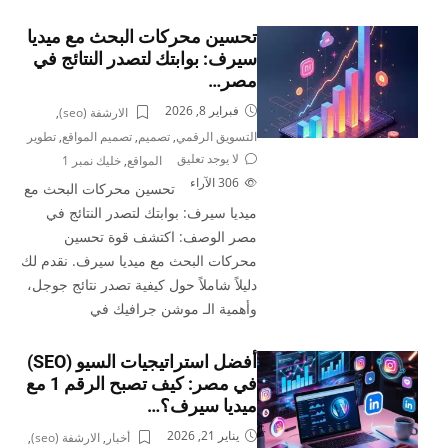
تحسين محركات البحث مع ميديا
سيرف: بوابتك لتصدر النتائج في
مصر…
فبراير 8, 2026
الارشفة (seo)
,
التسويق الرقمي
,
تصميم
,
تصميم المواقع
,
تطوير
لا يوجد تعليق
المواقع
,
خليك نمبر 1
306
الآراء
تحسين محركات البحث مع
ميديا سيرف: بوابتك لتصدر النتائج في
مصر الوصف: اكتشف قوة تحسين
محركات البحث مع ميديا سيرف. نقدم لك
دليلاً شاملاً حول كيفية تصدر نتائج جوجل،
وأهمية الـ موشن جرافيك في
أفضل استراتيجيات السيو (SEO)
في مصر: كيف تصبح الرقم 1 مع
ميديا سيرف؟…
يناير 21, 2026
أخبار
,
الارشفة (seo)
,