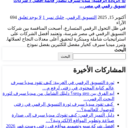
🥇 الريادة الرقمية: ميديا سيرف تتصدر قائمة أفضل 5 شركات
تسويق رقمي في مصر…
أكتوبر 15, 2025
التسويق الرقمي
,
خليك نمبر 1
لا يوجد تعليق
694
الآراء
في ظل التحول الرقمي المتسارع، أصبحت المنافسة بين شركات
التسويق الرقمي في مصر شرسة، وتعتمد أفضل الشركات على
استراتيجيات شاملة ومبتكرة لتحقيق أعلى معدلات النجاح لعملائها.
وتبرز ميديا سيرف كخيار مفضل للكثيرين بفضل نموذج
البحث
البحث
المشاركات الأخيرة
ثورة التسويق الرقمي في الغربية: كيف تقود ميديا سيرف
عالم كتابة المحتوى في زفتى لرفع م…
ايه الفرق بين geo وseo؟ دليلك الشامل من ميديا سيرف لثورة
البحث الرقمي…
كيف تقود ميديا سيرف ثورة التسويق الرقمي في زفتى
للوصول للعالمية؟…
دليل التميز الرقمي: كيف تقودك ميديا سيرف إلى صدارة
صناعة وتطوير المواقع الإلكترونية؟…
افضل شركة سيو وتصميم مواقع فى زفتى وميت غمر 2026