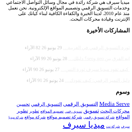
ميديا ​​سيرف هي شركة رائدة في مجال وسائل التواصل الاجتماعي
وخدمات التسويق الرقمي وتصميم المواقع الإلكترونية. نحن نعمل
منذ عام 2010. لدينا الخبرة والكفاءة الكافية لبناء كيانك على
الإنترنت وقيادة
محركات البحث.
المشاركات الأخيرة
ثورة التسويق الرقمي في الغربية…
29 يونيو 26
82
الآراء
ايه الفرق بين geo وseo؟ دليلك…
28 يونيو 26
99
الآراء
كيف تقود ميديا سيرف ثورة التس…
27 يونيو 26
90
الآراء
دليل التميز الرقمي: كيف تقودك…
24 يونيو 26
91
الآراء
وسوم
Media Serve
التسويق الرقمى
تحسين
التسويق الرقمي
تسويق
محركات البحث
تطوير
تصميم المواقع
تطوير
تسويق رقمي
المواقع
شركة تصميم مواقع
شركة تسويق رقمى
شركة مواقع
شركة ميديا
ميديا سيرف
شركة نت
سيرف