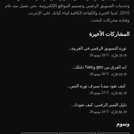
وخدمات التسويق الرقمي وتصميم المواقع الإلكترونية. نحن نعمل منذ عام
2010. لدينا الخبرة والكفاءة الكافية لبناء كيانك على الإنترنت
وقيادة
محركات البحث.
المشاركات الأخيرة
ثورة التسويق الرقمي في الغربية…
29 يونيو 26
78
الآراء
ايه الفرق بين geo وseo؟ دليلك…
28 يونيو 26
93
الآراء
كيف تقود ميديا سيرف ثورة التس…
27 يونيو 26
86
الآراء
دليل التميز الرقمي: كيف تقودك…
24 يونيو 26
86
الآراء
وسوم