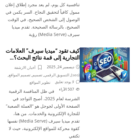
تنافسية كل يوم، لم يعد مجرد إطلاق إعلان
ممول كافياً لتحقيق النجاح. السر يكمن في
الوصول إلى الشخص الصحيح، في الوقت
الصحيح، بالرسالة الصحيحة. تقدم ميديا
سيرف (Media Serve) رؤية
كيف تقود “ميديا سيرف” العلامات
التجارية إلى قمة نتائج البحث؟…
ديسمبر 24, 2025
أخبار
,
الارشفة
(seo)
,
التسويق الرقمي
,
تصميم
,
تصميم المواقع
,
لا يوجد تعليق
تطوير المواقع
507
الآراء
في ظل المنافسة الرقمية
الشرسة لعام 2025، أصبح التواجد في
الصفحة الأولى لجوجل هو “العملة الصعبة”
للتجارة الإلكترونية والخدمات. من هنا،
تقدم ميديا سيرف (Media Serve) نفسها
كقوة محركة للمواقع الإلكترونية، حيث لا
تكتفي