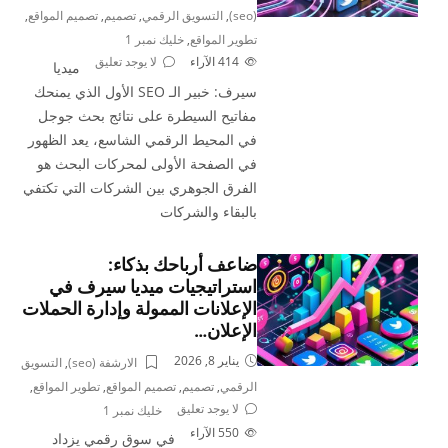
(seo)
,
التسويق الرقمي
,
تصميم
,
تصميم المواقع
,
تطوير المواقع
,
خليك نمبر 1
414
الآراء
لا يوجد تعليق
ميديا
سيرف: خبير الـ SEO الأول الذي يمنحك
مفاتيح السيطرة على نتائج بحث جوجل
في المحيط الرقمي الشاسع، يعد الظهور
في الصفحة الأولى لمحركات البحث هو
الفرق الجوهري بين الشركات التي تكتفي
بالبقاء والشركات
ضاعف أرباحك بذكاء:
استراتيجيات ميديا سيرف في
الإعلانات الممولة وإدارة الحملات
الإعلان…
يناير 8, 2026
الارشفة (seo)
,
التسويق
الرقمي
,
تصميم
,
تصميم المواقع
,
تطوير المواقع
,
لا يوجد تعليق
خليك نمبر 1
550
الآراء
في سوق رقمي يزداد