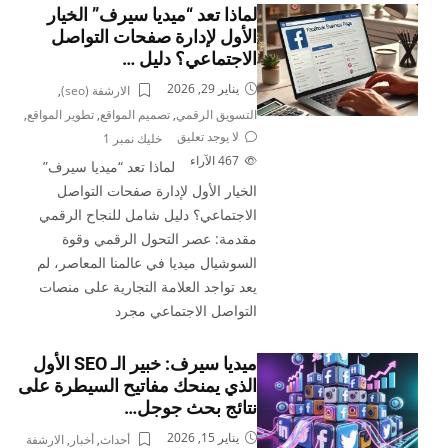
لماذا تعد “ميديا سيرف” الخيار
الأول لإدارة صفحات التواصل
الاجتماعي؟ دليل …
يناير 29, 2026
الارشفة (seo)
,
التسويق الرقمي
,
تصميم المواقع
,
تطوير المواقع
,
لا يوجد تعليق
خليك نمبر 1
467
الآراء
لماذا تعد “ميديا سيرف”
الخيار الأول لإدارة صفحات التواصل
الاجتماعي؟ دليل شامل للنجاح الرقمي
مقدمة: عصر التحول الرقمي وقوة
السوشيال ميديا في عالمنا المعاصر، لم
يعد تواجد العلامة التجارية على منصات
التواصل الاجتماعي مجرد
ميديا سيرف: خبير الـ SEO الأول
الذي يمنحك مفاتيح السيطرة على
نتائج بحث جوجل…
يناير 15, 2026
أحداث
,
أخبار
,
الارشفة