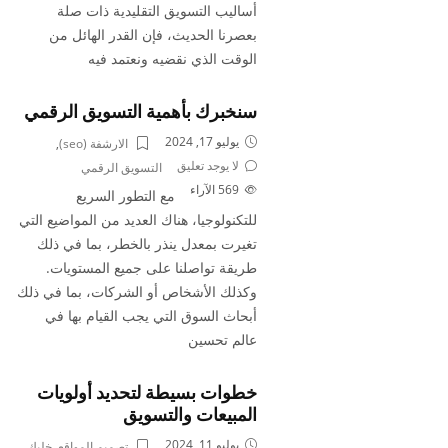
أساليب التسويق التقليدية ذات صلة
بعصرنا الحديث، فإن القدر الهائل من
الوقت الذي نقضيه ونعتمد فيه
سنخبرك بأهمية التسويق الرقمي
يوليو 17, 2024
الارشفة (seo)
,
لا يوجد تعليق
التسويق الرقمي
569
الآراء
مع التطور السريع
للتكنولوجيا، هناك العديد من المواضيع التي
تغيرت بمعدل ينذر بالخطر، بما في ذلك
طريقة تواصلنا على جميع المستويات.
وكذلك الأشخاص أو الشركات، بما في ذلك
أبحاث السوق التي يجب القيام بها في
عالم تحسين
خطوات بسيطة لتحديد أولويات
المبيعات والتسويق
يوليو 11, 2024
تصميم المواقع
,
خليك