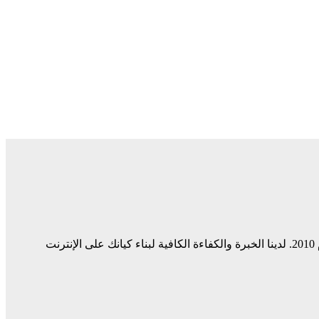
ميديا ​​سيرف هي شركة رائدة في مجال وسائل التواصل الاجتماعي وخدمات التسويق الرقمي وتصميم المواقع الإلكترونية. نحن نعمل منذ عام 2010. لدينا الخبرة والكفاءة الكافية لبناء كيانك على الإنترنت