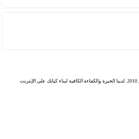
ميديا ​​سيرف هي شركة رائدة في مجال وسائل التواصل الاجتماعي وخدمات التسويق الرقمي وتصميم المواقع الإلكترونية. نحن نعمل منذ عام 2010. لدينا الخبرة والكفاءة الكافية لبناء كيانك على الإنترنت