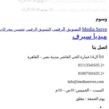
كيف تقود ميديا سيرف ثورة التس…
27 يونيو 26
85
الآراء
دليل التميز الرقمي: كيف تقودك…
24 يونيو 26
84
الآراء
وسوم
Media Serve
التسويق الرقمى
تحسين محركات 
التسويق الرقمي
ميديا سيرف
اتصل بنا
10أ ال14عمارة الحى العاشر مدينة نصر – القاهرة
+2 01113541635
+2 01007501635
info@mediaserves.com
السبت – الخميس: 10ص – 10م
يوم الجمعة : مغلق