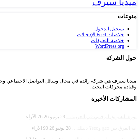
ميديا سيرف
منوعات
تسجيل الدخول
خلاصات Feed الإدخالات
خلاصة التعليقات
WordPress.org
حول الشركة
وقيادة
محركات البحث.
المشاركات الأخيرة
ثورة التسويق الرقمي في الغربية…
29 يونيو 26
76
الآراء
ايه الفرق بين geo وseo؟ دليلك…
28 يونيو 26
90
الآراء