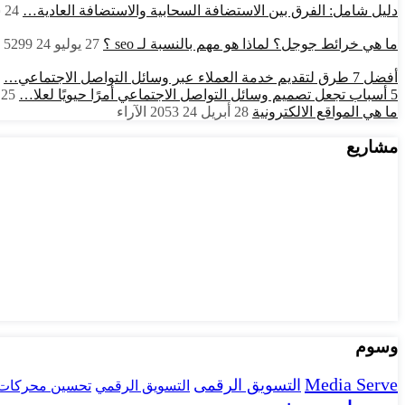
دليل شامل: الفرق بين الاستضافة السحابية والاستضافة العادية…
24 سبتمبر 24
ما هي خرائط جوجل؟ لماذا هو مهم بالنسبة لـ seo ؟
27 يوليو 24
5299
أفضل 7 طرق لتقديم خدمة العملاء عبر وسائل التواصل الاجتماعي…
5 أسباب تجعل تصميم وسائل التواصل الاجتماعي أمرًا حيويًا لعلا…
25 يونيو 24
ما هي المواقع الالكترونية
28 أبريل 24
2053
الآراء
مشاريع
وسوم
Media Serve
التسويق الرقمى
تحسين محركات 
التسويق الرقمي