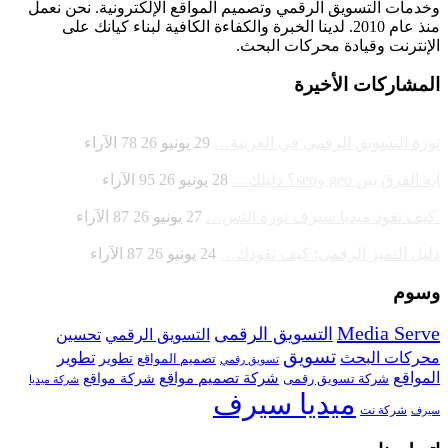
وخدمات التسويق الرقمي وتصميم المواقع الإلكترونية. نحن نعمل
منذ عام 2010. لدينا الخبرة والكفاءة الكافية لبناء كيانك على
الإنترنت وقيادة
محركات البحث.
المشاركات الأخيرة
ثورة التسويق الرقمي في الغربية…
29 يونيو 26
78
الآراء
ايه الفرق بين geo وseo؟ دليلك…
28 يونيو 26
95
الآراء
كيف تقود ميديا سيرف ثورة التس…
27 يونيو 26
87
الآراء
دليل التميز الرقمي: كيف تقودك…
24 يونيو 26
87
الآراء
وسوم
Media Serve
التسويق الرقمى
تحسين
التسويق الرقمي
تسويق
محركات البحث
تطوير
تصميم المواقع
تطوير
تسويق رقمي
المواقع
شركة تصميم مواقع
شركة تسويق رقمى
شركة مواقع
شركة ميديا
ميديا سيرف
شركة نت
سيرف