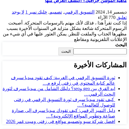
ماهية الموشن جرافيك؟ اكتشف الغرض منها
ديسمبر 14, 2024
التسويق الرقمي
,
تصميم
,
خليك نمبر 1
لا يوجد
تعليق
770
الآراء
إذا كنت تقرأ هذا ، فذلك لأنك مهتم بالرسومات المتحركة. أصبحت
الرسوم المتحركة شائعة بشكل متزايد في السنوات الأخيرة بسبب
مظهرها الجذاب والملفت للنظر. يمكن العثور عليها في أي شيء من
الإعلانات التلفزيونية ومقاطع
البحث
البحث
المشاركات الأخيرة
ثورة التسويق الرقمي في الغربية: كيف تقود ميديا سيرف
عالم كتابة المحتوى في زفتى لرفع م…
ايه الفرق بين geo وseo؟ دليلك الشامل من ميديا سيرف لثورة
البحث الرقمي…
كيف تقود ميديا سيرف ثورة التسويق الرقمي في زفتى
للوصول للعالمية؟…
دليل التميز الرقمي: كيف تقودك ميديا سيرف إلى صدارة
صناعة وتطوير المواقع الإلكترونية؟…
افضل شركة سيو وتصميم مواقع فى زفتى وميت غمر 2026