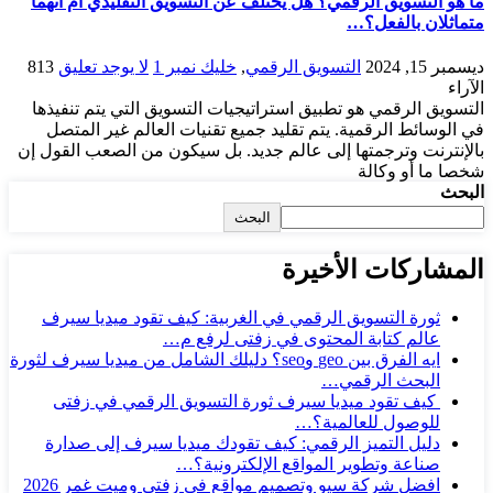
ما هو التسويق الرقمي؟ هل يختلف عن التسويق التقليدي أم أنهما
متماثلان بالفعل؟…
ديسمبر 15, 2024
التسويق الرقمي
,
خليك نمبر 1
لا يوجد تعليق
813
الآراء
التسويق الرقمي هو تطبيق استراتيجيات التسويق التي يتم تنفيذها
في الوسائط الرقمية. يتم تقليد جميع تقنيات العالم غير المتصل
بالإنترنت وترجمتها إلى عالم جديد. بل سيكون من الصعب القول إن
شخصا ما أو وكالة
البحث
البحث
المشاركات الأخيرة
ثورة التسويق الرقمي في الغربية: كيف تقود ميديا سيرف
عالم كتابة المحتوى في زفتى لرفع م…
ايه الفرق بين geo وseo؟ دليلك الشامل من ميديا سيرف لثورة
البحث الرقمي…
كيف تقود ميديا سيرف ثورة التسويق الرقمي في زفتى
للوصول للعالمية؟…
دليل التميز الرقمي: كيف تقودك ميديا سيرف إلى صدارة
صناعة وتطوير المواقع الإلكترونية؟…
افضل شركة سيو وتصميم مواقع فى زفتى وميت غمر 2026