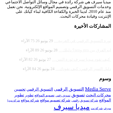
ميديا ​​سيرف هي شركة رائدة في مجال وسائل التواصل الاجتماعي
وخدمات التسويق الرقمي وتصميم المواقع الإلكترونية. نحن نعمل
منذ عام 2010. لدينا الخبرة والكفاءة الكافية لبناء كيانك على
الإنترنت وقيادة
محركات البحث.
المشاركات الأخيرة
ثورة التسويق الرقمي في الغربية…
29 يونيو 26
75
الآراء
ايه الفرق بين geo وseo؟ دليلك…
28 يونيو 26
89
الآراء
كيف تقود ميديا سيرف ثورة التس…
27 يونيو 26
82
الآراء
دليل التميز الرقمي: كيف تقودك…
24 يونيو 26
84
الآراء
وسوم
Media Serve
التسويق الرقمى
تحسين
التسويق الرقمي
تسويق
محركات البحث
تطوير
تصميم المواقع
تطوير
تسويق رقمي
المواقع
شركة تصميم مواقع
شركة تسويق رقمى
شركة مواقع
شركة ميديا
ميديا سيرف
شركة نت
سيرف