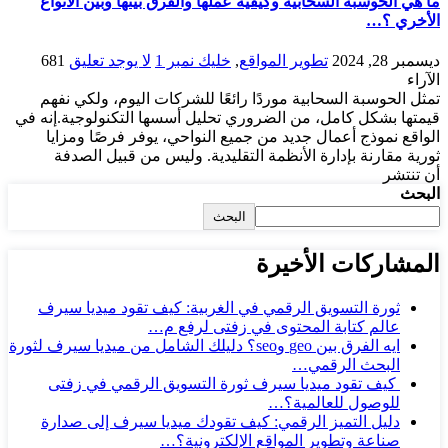
ما هي الحوسبة السحابية وكيفية عملها والفرق بينها وبين الأنواع
الأخري ؟…
ديسمبر 28, 2024
تطوير المواقع
,
خليك نمبر 1
لا يوجد تعليق
681
الآراء
تمثل الحوسبة السحابية موردًا رائعًا للشركات اليوم، ولكي نفهم
قيمتها بشكل كامل، من الضروري تحليل أسسها التكنولوجية.إنه في
الواقع نموذج أعمال جديد من جميع النواحي، يوفر فرصًا ومزايا
ثورية مقارنة بإدارة الأنظمة التقليدية. وليس من قبيل الصدفة
أن تنتشر
البحث
البحث
المشاركات الأخيرة
ثورة التسويق الرقمي في الغربية: كيف تقود ميديا سيرف
عالم كتابة المحتوى في زفتى لرفع م…
ايه الفرق بين geo وseo؟ دليلك الشامل من ميديا سيرف لثورة
البحث الرقمي…
كيف تقود ميديا سيرف ثورة التسويق الرقمي في زفتى
للوصول للعالمية؟…
دليل التميز الرقمي: كيف تقودك ميديا سيرف إلى صدارة
صناعة وتطوير المواقع الإلكترونية؟…