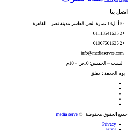
شركة نت
سيرف
اتصل بنا
10أ ال14عمارة الحى العاشر مدينة نصر – القاهرة
+2 01113541635
+2 01007501635
info@mediaserves.com
السبت – الخميس: 10ص – 10م
يوم الجمعة : مغلق
جميع الحقوق محفوظة | ©
media serve
Privacy
Terms