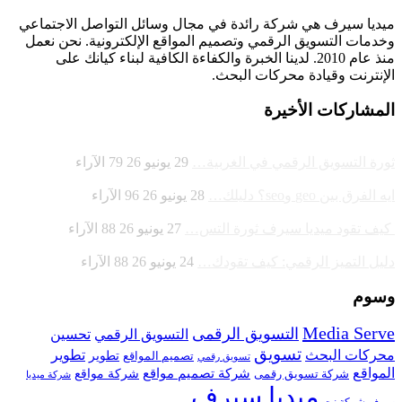
ميديا ​​سيرف هي شركة رائدة في مجال وسائل التواصل الاجتماعي
وخدمات التسويق الرقمي وتصميم المواقع الإلكترونية. نحن نعمل
منذ عام 2010. لدينا الخبرة والكفاءة الكافية لبناء كيانك على
الإنترنت وقيادة
محركات البحث.
المشاركات الأخيرة
ثورة التسويق الرقمي في الغربية…
29 يونيو 26
79
الآراء
ايه الفرق بين geo وseo؟ دليلك…
28 يونيو 26
96
الآراء
كيف تقود ميديا سيرف ثورة التس…
27 يونيو 26
88
الآراء
دليل التميز الرقمي: كيف تقودك…
24 يونيو 26
88
الآراء
وسوم
Media Serve
التسويق الرقمى
تحسين
التسويق الرقمي
تسويق
محركات البحث
تطوير
تصميم المواقع
تطوير
تسويق رقمي
المواقع
شركة تصميم مواقع
شركة تسويق رقمى
شركة مواقع
شركة ميديا
ميديا سيرف