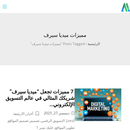
مميزات ميديا سيرف
الرئيسية
›
Posts Tagged "مميزات ميديا سيرف"
7 مميزات تجعل “ميديا سيرف”
شريكك المثالي في عالم التسويق
الإلكتروني…
ديسمبر 27, 2025
أخبار
,
الارشفة
(seo)
,
التسويق الرقمي
,
تصميم
,
تصميم المواقع
,
تطوير المواقع
,
خليك نمبر 1