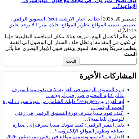
كيف تصبح “نمبر وان” في مجالك مع حلول “ميديا سيرف”
الإبداعية؟…
ديسمبر 20, 2025
أحداث
,
أخبار
,
الارشفة (seo)
,
التسويق الرقمي
,
تصميم
,
تصميم المواقع
,
تطوير المواقع
,
خليك نمبر 1
لا يوجد تعليق
513
الآراء
في عالم الأعمال اليوم، لم يعد هناك مكان للمنافسة التقليدية؛ فإما
أن تكون في المقدمة أو تظل خلف الستار. إن الوصول إلى القمة
يتطلب شريكاً يفهم لغة السوق ويتقن فنون الإبهار البصري. هنا يأتي
البحث
البحث
المشاركات الأخيرة
ثورة التسويق الرقمي في الغربية: كيف تقود ميديا سيرف
عالم كتابة المحتوى في زفتى لرفع م…
ايه الفرق بين geo وseo؟ دليلك الشامل من ميديا سيرف لثورة
البحث الرقمي…
كيف تقود ميديا سيرف ثورة التسويق الرقمي في زفتى
للوصول للعالمية؟…
دليل التميز الرقمي: كيف تقودك ميديا سيرف إلى صدارة
صناعة وتطوير المواقع الإلكترونية؟…
افضل شركة سيو وتصميم مواقع فى زفتى وميت غمر 2026