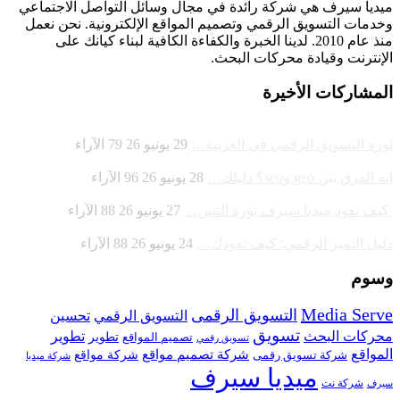
ميديا ​​سيرف هي شركة رائدة في مجال وسائل التواصل الاجتماعي
وخدمات التسويق الرقمي وتصميم المواقع الإلكترونية. نحن نعمل
منذ عام 2010. لدينا الخبرة والكفاءة الكافية لبناء كيانك على
الإنترنت وقيادة
محركات البحث.
المشاركات الأخيرة
ثورة التسويق الرقمي في الغربية…
29 يونيو 26
79
الآراء
ايه الفرق بين geo وseo؟ دليلك…
28 يونيو 26
96
الآراء
كيف تقود ميديا سيرف ثورة التس…
27 يونيو 26
88
الآراء
دليل التميز الرقمي: كيف تقودك…
24 يونيو 26
88
الآراء
وسوم
Media Serve
التسويق الرقمى
تحسين
التسويق الرقمي
تسويق
محركات البحث
تطوير
تصميم المواقع
تطوير
تسويق رقمي
المواقع
شركة تصميم مواقع
شركة تسويق رقمى
شركة مواقع
شركة ميديا
ميديا سيرف
شركة نت
سيرف