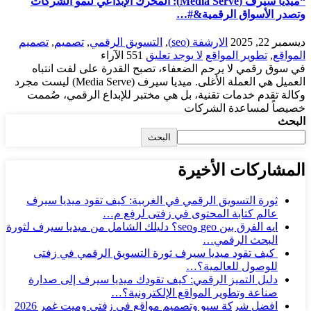
“ميديا سيرف (Media Serve): المحرك الإبداعي لنمو الشركات
وتصدر الأسواق الرقمية&#…
ديسمبر 22, 2025
الارشفة (seo)
,
التسويق الرقمي
,
تصميم
,
تصميم
المواقع
,
تطوير المواقع
لا يوجد تعليق
551
الآراء
في سوق رقمي لا يرحم الضعفاء، تصبح القدرة على لفت انتباه
العميل هي العملة الأغلى. ميديا سيرف (Media Serve) ليست مجرد
وكالة تقدم خدمات تقنية، بل هي مختبر للإبداع الرقمي، صُممت
خصيصاً لمساعدة الشركات
البحث
البحث
المشاركات الأخيرة
ثورة التسويق الرقمي في الغربية: كيف تقود ميديا سيرف
عالم كتابة المحتوى في زفتى لرفع م…
ايه الفرق بين geo وseo؟ دليلك الشامل من ميديا سيرف لثورة
البحث الرقمي…
كيف تقود ميديا سيرف ثورة التسويق الرقمي في زفتى
للوصول للعالمية؟…
دليل التميز الرقمي: كيف تقودك ميديا سيرف إلى صدارة
صناعة وتطوير المواقع الإلكترونية؟…
افضل شركة سيو وتصميم مواقع فى زفتى وميت غمر 2026