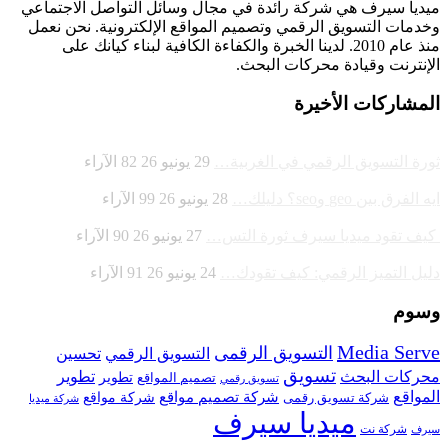
ميديا ​​سيرف هي شركة رائدة في مجال وسائل التواصل الاجتماعي
وخدمات التسويق الرقمي وتصميم المواقع الإلكترونية. نحن نعمل
منذ عام 2010. لدينا الخبرة والكفاءة الكافية لبناء كيانك على
الإنترنت وقيادة
محركات البحث.
المشاركات الأخيرة
ثورة التسويق الرقمي في الغربية…
29 يونيو 26
82
الآراء
ايه الفرق بين geo وseo؟ دليلك…
28 يونيو 26
99
الآراء
كيف تقود ميديا سيرف ثورة التس…
27 يونيو 26
90
الآراء
دليل التميز الرقمي: كيف تقودك…
24 يونيو 26
91
الآراء
وسوم
Media Serve
التسويق الرقمى
تحسين
التسويق الرقمي
تسويق
محركات البحث
تطوير
تصميم المواقع
تطوير
تسويق رقمي
المواقع
شركة تصميم مواقع
شركة تسويق رقمى
شركة مواقع
شركة ميديا
ميديا سيرف
شركة نت
سيرف