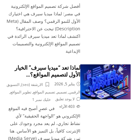
أفضل شركة تصميم المواقع الإلكترونية
في مصر: لماذا ميديا سيرف هي اختيارك
الأول للنمو الرقمي؟ وصف المقال (Meta
Description) تبحث عن الاحترافية؟
اكتشف لماذا تعد ميديا سيرف الرائدة في
تصميم المواقع الإلكترونية والتصميمات
الإبداعية
لماذا تعد “ميديا سيرف” الخيار
الأول لتصميم المواقع؟…
يناير 5, 2026
الارشفة (seo)
,
التسويق
الرقمي
,
تصميم
,
تصميم المواقع
,
تطوير المواقع
,
لا يوجد تعليق
خليك نمبر 1
403
الآراء
في عصرٍ أصبح فيه الموقع
الإلكتروني هو “الواجهة الحقيقية” لأي
نشاط تجاري، لم يعد مجرد وجودك على
الإنترنت كافياً، بل التميز هو الأساس. هنا
تبرز شركة ميديا سيرف (Media Serve)