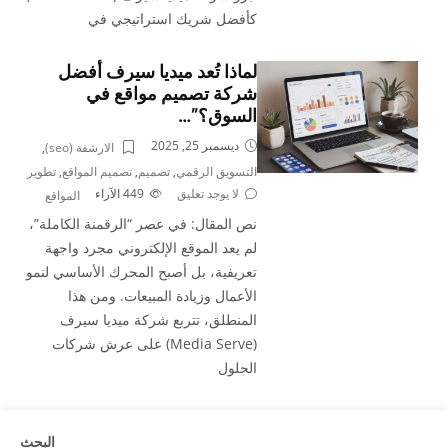
كأفضل شريك استراتيجي في
لماذا تُعد ميديا سيرف أفضل
شركة تصميم مواقع في
السوق؟”…
ديسمبر 25, 2025
الارشفة (seo)
,
التسويق الرقمي
,
تصميم
,
تصميم المواقع
,
تطوير
لا يوجد تعليق
449
الآراء
المواقع
نص المقال: في عصر “الرقمنة الكاملة”،
لم يعد الموقع الإلكتروني مجرد واجهة
تعريفية، بل أصبح المحرك الأساسي لنمو
الأعمال وزيادة المبيعات. ومن هذا
المنطلق، تتربع شركة ميديا سيرف
(Media Serve) على عرش شركات
الحلول
البحث