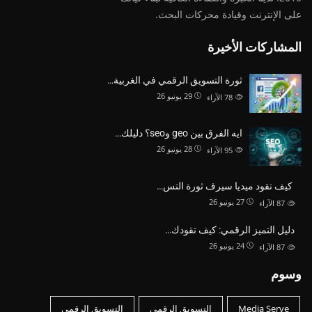
على الإنترنت وقيادة
محركات البحث.
المشاركات الأخيرة
ثورة التسويق الرقمي في الغربية…
29 يونيو 26
78
الآراء
ايه الفرق بين geo وseo؟ دليلك…
28 يونيو 26
95
الآراء
كيف تقود ميديا سيرف ثورة التس…
27 يونيو 26
87
الآراء
دليل التميز الرقمي: كيف تقودك…
24 يونيو 26
87
الآراء
وسوم
Media Serve
التسويق الرقمى
التسويق الرقمي