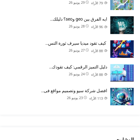
29 يونيو 26
79
الآراء
ايه الفرق بين geo وseo؟ دليلك…
28 يونيو 26
96
الآراء
كيف تقود ميديا سيرف ثورة التس…
27 يونيو 26
88
الآراء
دليل التميز الرقمي: كيف تقودك…
24 يونيو 26
88
الآراء
افضل شركة سيو وتصميم مواقع فى…
23 يونيو 26
113
الآراء
المشاريع