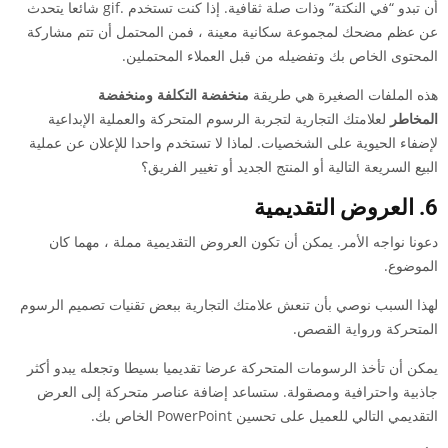
أن تبدو “في النكتة” وذات صلة ثقافية. إذا كنت تستخدم .gif شائعا يتحدث
عن عظم مضحك لمجموعة سكانية معينة ، فمن المحتمل أن تتم مشاركة
المحتوى الخاص بك وتفضيله من قبل العملاء المحتملين.
هذه الملفات الصغيرة هي طريقة
منخفضة التكلفة ومنخفضة
المخاطر
لعلامتك التجارية لتجربة الرسوم المتحركة والعملية الإبداعية
لإضفاء الحيوية على الشخصيات. لماذا لا تستخدم واحدا للإعلان عن عملية
البيع السريعة التالية أو المنتج الجديد أو تغيير الفريق؟
6. العروض التقديمية
دعونا نواجه الأمر. يمكن أن تكون العروض التقديمية مملة ، مهما كان
الموضوع.
لهذا السبب نوصي بأن تنعش علامتك التجارية ببعض تقنيات تصميم الرسوم
المتحركة ورواية القصص.
يمكن أن تأخذ الرسومات المتحركة عرضا تقديميا بسيطا وتجعله يبدو أكثر
جاذبية واحترافية ومصقولة. ستساعد إضافة عناصر متحركة إلى العرض
التقديمي التالي للعميل على تحسين PowerPoint الخاص بك.