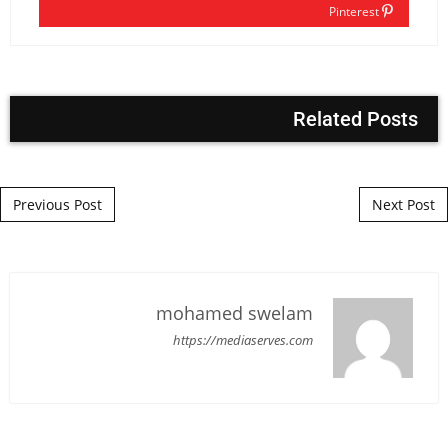
Pinterest
Related Posts
Post navigation
Previous Post
Next Post
mohamed swelam
https://mediaserves.com