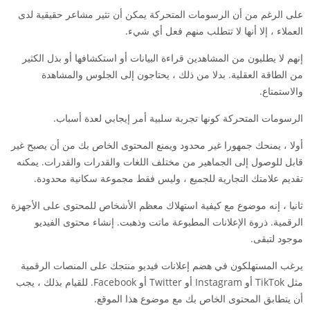
على الرغم من أن الرسومات المتحركة يمكن أن تثير مشاعر حقيقية لدى
العملاء ، إلا أنها لا تتطلب منهم فعل أي شيء.
إنهم لا يطلبون من المشاهدين قراءة البيانات أو استكشافها أو بذل الكثير
من الطاقة العقلية. بدلا من ذلك ، يحتاجون إلى الجلوس والمشاهدة
والاستمتاع.
الرسومات المتحركة كونها تجربة سلبية أمر إيجابي لعدة أسباب.
أولا ، يمنحك جمهورا غير محدود ويمنع المحتوى الخاص بك من أن يصبح غير
قابل للوصول إلى الجماهير من مختلف اللغات والقدرات والقدرات. يمكنه
تقديم علامتك التجارية للجميع ، وليس فقط مجموعة سكانية محدودة.
ثانيا ، إنه موضوع مع كيفية استهلاك معظم الأشخاص للمحتوى على الأجهزة
الرقمية. ذروة الإعلانات المطبوعة ماتت وذهبت. إنشاء محتوى الفيديو
موجود لتبقى.
يرغب المستهلكون في هضم إعلانات فيديو منتجك على المنصات الرقمية
مثل TikTok أو Instagram أو Twitter أو Facebook. للقيام بذلك ، يجب
أن يتطابق المحتوى الخاص بك مع موضوع هذا الموقع.