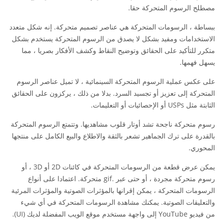
مصطلح الرسوم المتحركة حقا.
ببساطة ، الرسومات المتحركة هي عناصر تصميم متحركة. إنه شكل متعدد
الاستخدامات ومفيد بشكل لا يصدق من الرسوم المتحركة يستخدم بشكل
متكرر للتأكيد على الحقائق وتوضيح النقاط وكشف الأفكار بصريا ، مما
يسهل فهمها.
على عكس عملية الرسوم المتحركة السينمائية ، لا تميل عناصر الرسوم
المتحركة إلى تعزيز أو تجسيد السرد. بدلا من ذلك ، يركزون على الحقائق
الثابتة مثل USPs أو الإحصائيات أو التعليمات.
رسوم متحركة ناجحة تشد أوتار قلوب مشاهديها. وتتمتع الرسوم المتحركة
بالقدرة على ترك الجماهير تشعر بالثقة والاطلاع والبيع الكامل على منتجها
المحوري.
يمكن عرض قطعة من الرسومات المتحركة في كائنات 2D أو 3D ، أو
رسوم متحركة مجردة ، أو حتى عبر .gif متحركة. اعتمادا على أنواع
الرسومات المتحركة ، يمكن إقرانها بالمؤثرات الصوتية والمؤثرات المرئية
والتعليقات الصوتية. يمكنك مشاهدة الرسومات المتحركة في أي شيء
من فيديو YouTube إلى واجهة مستخدم موقع الويب المفضلة لديك (UI).