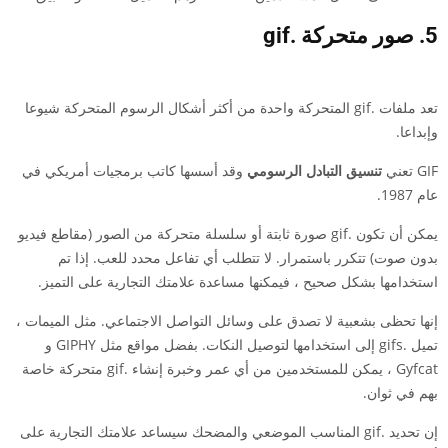
5. صور متحركة .gif
تعد ملفات .gif المتحركة واحدة من أكثر أشكال الرسوم المتحركة شيوعا
وإبداعا.
GIF تعني
تنسيق التبادل الرسومي
وقد أسسها كاتب برمجيات أمريكي في
عام 1987.
يمكن أن تكون .gif صورة ثابتة أو سلسلة متحركة من الصور (مقاطع فيديو
بدون صوت) تتكرر باستمرار. لا تتطلب أي تفاعل محدد للعب. إذا تم
استخدامها بشكل صحيح ، فيمكنها مساعدة علامتك التجارية على التميز.
إنها تحظى بشعبية لا تصدق على وسائل التواصل الاجتماعي. مثل الميمات ،
تميل .gifs إلى استخدامها لتوصيل النكات. بفضل مواقع مثل GIPHY و
Gyfcat ، يمكن للمستخدمين من أي عمر وخبرة إنشاء .gif متحركة خاصة
بهم في ثوان.
إن تحديد .gif المناسب الموضعي والمضحك سيساعد علامتك التجارية على