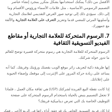
الأفضل من ذلك؟ يمكنك استخدامها بشكل متكرر بمجرد إنشاء عناصر
التصميم الرسومي الأساسية ، مثل علامات الأسماء ورؤوس الأقسام وما
إلى ذلك. سيؤدي ذلك إلى توحيد صور العرض التقديمي لعلامتك التجارية
وأسلوبها المرئي للمضي قدما وتعزيز
التعرف على العلامة التجارية
والألفة
مع جمهورك.
7. الرسوم المتحركة للعلامة التجارية أو مقاطع
الفيديو التسويقية الثقافية
الرسوم المتحركة للعلامة التجارية هي رسوم متحركة قصيرة توضح للعالم
ما تدور حوله شركتك.
إنها طريقة ذكية لتعريف زائر موقع الويب بقصتك ورؤيتك وفريقك. كما أنه
يساعد على زيادة حركة المرور على الإنترنت إلى موقعك وإضفاء الحيوية
على إعلاناتك.
إذا كانت نقطة البيع الفريدة لشركتك (USP) هي ثقافة مكان العمل ، فلماذا
لا تجعل التصميم ينبض بالحياة باستخدام الرسوم المتحركة على صفحة
التوظيف الخاصة بك التي تعرض ديناميكية فريقك؟
إذا كان فريق التسويق الخاص بك قد حقق أداء رائعا في الربع الأخير ، ففكر