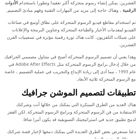
العشرين. يمكن إنشاء رسوم متحركة أكثر تعقيدا وتطورا باستخدام
الأدوات
الرقمية
، وهناك حاجة إلى مزيد من المهارات التقنية وفهم مبادئ التصميم.
تم استخدام مقاطع فيديو الرسوم المتحركة على نطاق أوسع في صناعات
الفيديو لمقدمات الأخبار والطباعة المتحركة وعناوين البرمجة والإعلانات
على شبكات التلفزيون. كانت هناك ثورة رقمية مؤثرة في تسعينيات القرن
العشرين.
وهذا يعني أن تصميم الرسوم المتحركة أصبح في متناول مصممي الجرافيك
من خلال إدخال برامج الرسوم المتحركة مثل Adobe After Effects في
عام 1993 ، مما أدى إلى زيادة الإبداع والتجريب في عملية التصميم ، خاصة
مع الرسوم المتحركة ثلاثية الأبعاد.
تطبيقات لتصميم الموشن جرافيك
هناك العديد من الطرق المبتكرة التي يمكنك من خلالها أنت وشركتك
الاستفادة من فن الرسوم المتحركة وبرامج الرسوم المتحركة. لكن القفز
لدمج تطبيق جديد في استراتيجيتك التسويقية قد يكون أمرا شاقا.
دعنا نستعرض بعض الطرق العديدة التي يمكنك دمجها لإخبار قصة شركتك
من خلال المحتوى الجذاب.