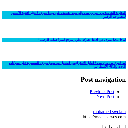
المقارنة الشاملة بين الووردبريس والبرمجة الخاصة: دليل ميديا سيرف لاختيار التقنية الأنسب
لمشروعك الرقمي
لماذا ميديا سيرف هي أفضل شركة تطوير مواقع لنمو أعمالك الرقمية؟
ايه الفرق بين geo وseo؟ الدليل الاستراتيجي الشامل من ميديا سيرف للسيطرة على محركات
البحث والذكاء الاصطناعي
Post navigation
Previous Post
Next Post
mohamed swelam
https://mediaserves.com
اترك تعليقا