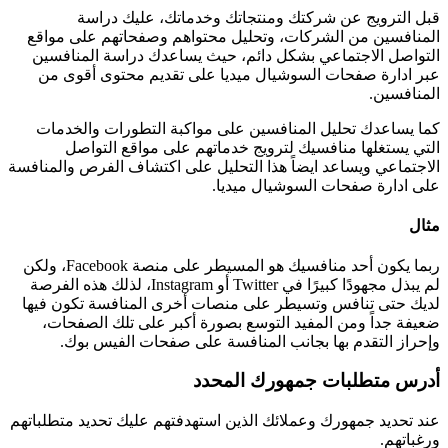
قبل الترويج عن شركتك ومنتجاتك وخدماتك، عليك دراسة
المنافسين من الشركات، وتحليل محتواهم وصفحاتهم على مواقع
التواصل الاجتماعي بشكل دائم، حيث يساعدك دراسة المنافسين
عبر ادارة صفحات السوشيال ميديا على تقديم محتوى أقوى من
المنافسين.
كما يساعدك تحليل المنافسين على مواكبة التطورات والخدمات
التي يستغلها منافسيك لترويج خدماتهم على مواقع التواصل
الاجتماعي ويساعد ايضاً هذا التحليل على اكتشاف الفرص والمنافسة
على ادارة صفحات السوشيال ميديا.
مثال
ربما يكون أحد منافسيك هو المسيطر على منصة Facebook، ولكن
لم يبذل مجهودًا كبيرًا في Twitter أو Instagram، لذلك هذه الفرصة
لديك حتى تنافس وتسيطر على منصات أخرى المنافسة تكون فيها
ضعيفة جداً ومن المفيد التوسع بصورة أكبر على تلك الصفحات،
وإحراز التقدم بها بجانب المنافسة على صفحات الفيس بوك.
أدرس متطلبات جمهورك المحدد
عند تحديد جمهورك وعملائك الذين استهدفتهم عليك تحديد متطلباتهم
ورغباتهم.