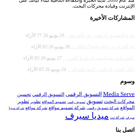
منذ عام 2010. لدينا الخبرة والكفاءة الكافية لبناء كيانك على
الإنترنت وقيادة
محركات البحث.
المشاركات الأخيرة
ثورة التسويق الرقمي في الغربية…
29 يونيو 26
77
الآراء
ايه الفرق بين geo وseo؟ دليلك…
28 يونيو 26
92
الآراء
كيف تقود ميديا سيرف ثورة التس…
27 يونيو 26
85
الآراء
دليل التميز الرقمي: كيف تقودك…
24 يونيو 26
85
الآراء
وسوم
Media Serve
التسويق الرقمى
تحسين
التسويق الرقمي
تسويق
محركات البحث
تطوير
تصميم المواقع
تطوير
تسويق رقمي
المواقع
شركة تصميم مواقع
شركة تسويق رقمى
شركة مواقع
شركة ميديا
ميديا سيرف
شركة نت
سيرف
اتصل بنا