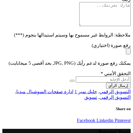
ملاحظة: الروابط غير مسموح بها وسيتم استبدالها بنجوم (***)
رفع صورة (اختياري)
يمكنك رفع صورة لدعم رأيك (JPG, PNG, بحد أقصى 5 ميجابايت)
التحقق الأمني
*
إرسال الرأي
التسويق الرقمي
,
خليك نمبر 1
ادارة صفحات السوشيال ميديا
,
التسويق الرقمى
,
تسويق
Share on
Facebook
Linkedin
Pinterest
Related Posts