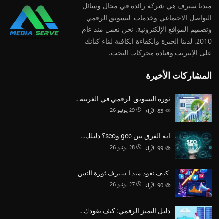
ميديا ​​سيرف هي شركة رائدة في مجال وسائل
التواصل الاجتماعي وخدمات التسويق الرقمي
وتصميم المواقع الإلكترونية. نحن نعمل منذ عام
2010. لدينا الخبرة والكفاءة الكافية لبناء كيانك
على الإنترنت وقيادة
محركات البحث.
المشاركات الأخيرة
ثورة التسويق الرقمي في الغربية…
29 يونيو 26
83
الآراء
ايه الفرق بين geo وseo؟ دليلك…
28 يونيو 26
99
الآراء
كيف تقود ميديا سيرف ثورة التس…
27 يونيو 26
90
الآراء
دليل التميز الرقمي: كيف تقودك…