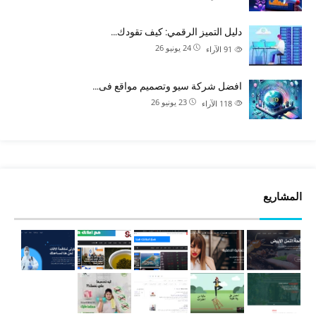
دليل التميز الرقمي: كيف تقودك…
24 يونيو 26
91
الآراء
افضل شركة سيو وتصميم مواقع فى…
23 يونيو 26
118
الآراء
المشاريع