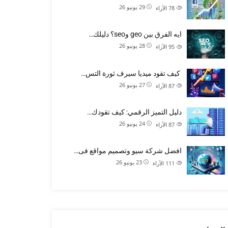
29 يونيو 26
78
الآراء
ايه الفرق بين geo وseo؟ دليلك…
28 يونيو 26
95
الآراء
كيف تقود ميديا سيرف ثورة التس…
27 يونيو 26
87
الآراء
دليل التميز الرقمي: كيف تقودك…
24 يونيو 26
87
الآراء
افضل شركة سيو وتصميم مواقع فى…
23 يونيو 26
111
الآراء