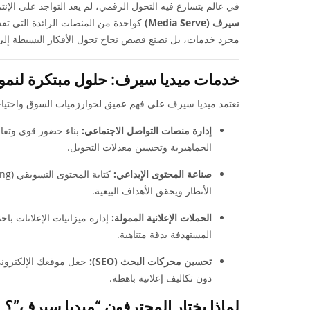
في عالم يتسارع فيه التحول الرقمي، لم يعد التواجد على الإن
سيرف (Media Serve)
كواحدة من المنصات الرائدة التي تقدم 
مجرد خدمات، بل نصنع قصص نجاح تحول الأفكار البسيطة إلى 
خدمات ميديا سيرف: حلول مبتكرة لنمو
تعتمد ميديا سيرف على فهم عميق لخوارزميات السوق واحتيا
إدارة منصات التواصل الاجتماعي:
بناء حضور قوي وتفاع
الجماهيرية وتحسين معدلات التحويل.
صناعة المحتوى الإبداعي:
الأنظار ويحقق الأهداف البيعية.
الحملات الإعلانية الممولة:
المستهدفة بدقة متناهية.
تحسين محركات البحث (SEO):
جعل موقعك الإلكتروني ي
دون تكاليف إعلانية باهظة.
لماذا يختار المحترفون “ميديا سيرف”؟