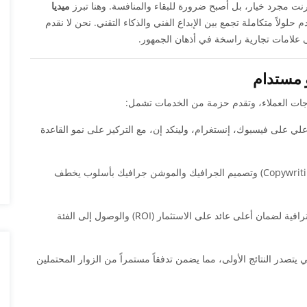
ترنت مجرد خيار، بل أصبح ضرورة للبقاء والمنافسة. وهنا تبرز
ميديا
حلولاً متكاملة تجمع بين الإبداع الفني والذكاء التقني. نحن لا نقدم
علامات تجارية راسخة في أذهان الجمهور.
 مستدام
جات العملاء، وتقدم حزمة من الخدمات تشمل:
لي على فيسبوك، إنستغرام، ولينكد إن، مع التركيز على نمو القاعدة
كتابة المحتوى التسويقي (Copywriting) وتصميم الجرافيك والموشن جرافيك بأسلوب يخطف
إدارة ميزانيات الإعلانات باحترافية لضمان أعلى عائد على الاستثمار (ROI) والوصول إلى الفئة
تصدر النتائج الأولى، مما يضمن تدفقاً مستمراً من الزوار المحتملين