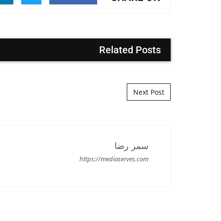
Related Posts
Post navigation
Next Post
سمر رضا
https://mediaserves.com