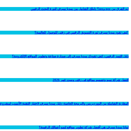
ايه الفرق بين geo وseo؟ دليلك الشامل من ميديا سيرف لثورة البحث الرقمي
كيف تقود ميديا سيرف ثورة التسويق الرقمي في زفتى للوصول للعالمية؟
دليل التميز الرقمي: كيف تقودك ميديا سيرف إلى صدارة صناعة وتطوير المواقع الإلكترونية؟
افضل شركة سيو وتصميم مواقع فى زفتى وميت غمر 2026
المقارنة الشاملة بين الووردبريس والبرمجة الخاصة: دليل ميديا سيرف لاختيار التقنية الأنسب لمشرو
لماذا ميديا سيرف هي أفضل شركة تطوير مواقع لنمو أعمالك الرقمية؟