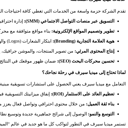
تقدم الشركة حزمة واسعة من الخدمات التي تغطي كافة احتياجات الس
التسويق عبر منصات التواصل الاجتماعي (SMM):
إدارة احترافية
تطوير وتصميم المواقع الإلكترونية:
بناء مواقع متوافقة مع محركات البحث (SEO) وتوفر تج
هوية العلامة التجارية (Branding):
ابتكار الشعارات (Logos) والهويات البصرية التي تعكس قيم الشركة وتميزها عن المنافسين.
إنتاج المحتوى المرئي:
من تصوير المنتجات، والموشن جرافيك، إلى 
تحسين محركات البحث (SEO):
ضمان ظهور موقعك في النتائج ال
لماذا تحتاج إلى ميديا سيرف في رحلة نجاحك؟
التعامل مع ميديا سيرف يعني الحصول على استشارات تسويقية مبنية 
تعظيم العائد على الاستثمار (ROI):
إنفاق ميزانيتك التسويقية ف
بناء ثقة العميل:
من خلال محتوى احترافي وتواصل فعال يعزز من و
التوسع والنمو:
الوصول إلى شرائح جماهيرية جديدة وتوسيع نطاق أع
تستمر ميديا سيرف في التطور لتواكب كل ما هو جديد في عالم “الميدي