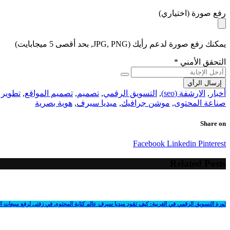
رفع صورة (اختياري)
يمكنك رفع صورة لدعم رأيك (JPG, PNG, بحد أقصى 5 ميجابايت)
التحقق الأمني
*
إرسال الرأي
أخبار
,
الارشفة (seo)
,
التسويق الرقمي
,
تصميم
,
تصميم المواقع
,
تطوير 
صناعة المحتوى
,
موشن جرافيك
,
ميديا سيرف
,
هوية بصرية
Share on
Facebook
Linkedin
Pinterest
Related Posts
ثورة التسويق الرقمي في الغربية: كيف تقود ميديا سيرف عالم كتابة المحتوى في زفتى لرفع مبيعات 