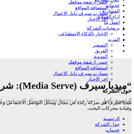
حسن ارشفة موقعك
خدمات
استضافة المواقع
المشاريع
سمارت سيرف دليل الاعمال
اراء العملاء
اخر الاخبار
اتصل بنا
برمجيات الشركة
الاخبار بالذكاء الاصطناعى
المزيد
التسعير
الفريق
المدونة
حسن ارشفة موقعك
استضافة المواقع
سمارت سيرف دليل الاعمال
اخر الاخبار
“ميديا سيرف (Media Serve): شريكك الاستراتيجي للتحول الرقمي وصناعة العلامات التجارية الرائدة”
حول الشركة
الرئيسية
›
أخبار
›
“ميديا سيرف (Media Serve): شريكك الاستراتيجي للتحول الرقمي وصناعة العلامات التجارية الرائدة”
وقيادة
محركات البحث.
الرئيسية
حول الشركة
خدمات