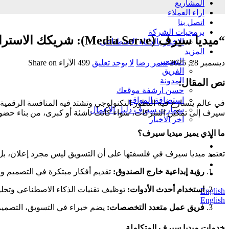
المشاريع
اراء العملاء
اتصل بنا
برمجيات الشركة
“ميديا سيرف (Media Serve): شريكك الاستراتيجي للتحول الرقمي وصناعة العلامات التجارية الرائدة”
الاخبار بالذكاء الاصطناعى
المزيد
التسعير
ديسمبر 28, 2025
سمر رضا
لا يوجد تعليق
499
الآراء
Share on
الفريق
المدونة
نص المقال:
حسن ارشفة موقعك
استضافة المواقع
في عالم يتسارع فيه التطور التكنولوجي وتشتد فيه المنافسة الرقمية
سمارت سيرف دليل الاعمال
سيرف إلى تمكين الشركات، سواء كانت ناشئة أو كبرى، من بناء حضور
اخر الاخبار
ما الذي يميز ميديا سيرف؟
تعتمد ميديا سيرف في فلسفتها على أن التسويق ليس مجرد إعلان، بل هو 
رؤية إبداعية خارج الصندوق:
تقديم أفكار مبتكرة في التصميم وال
استخدام أحدث الأدوات:
توظيف تقنيات الذكاء الاصطناعي وتحليل
English
English
فريق عمل متعدد التخصصات:
يضم خبراء في التسويق، التصميم،
خدمات ميديا سيرف المتكاملة