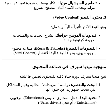
تصاميم السوشيال ميديا:
ابتكار بوستات فريدة تعبر عن هوية
البراند وتجذب الانتباه أثناء التصفح السريع.
3. محتوى الفيديو (Video Content)
وهو النوع الأكثر تأثيراً حالياً، ويشمل:
فيديوهات الموشن جرافيك:
لشرح الخدمات والمنتجات
بطريقة كرتونية جذابة.
الفيديوهات القصيرة (Reels & TikToks):
صناعة محتوى
سريع، حيوي، وذو قابلية عالية للانتشار (Viral Content).
منهجية ميديا سيرف في صناعة المحتوى
تتبع ميديا سيرف دورة حياة ذكية للمحتوى تضمن فاعليته:
البحث والتقصي:
دراسة “التريندات” الحالية وفهم المشاكل
التي يبحث جمهورك عن حلول لها.
تحديد الهدف:
هل المحتوى تعليمي (Educational)، ترفيهي
(Entertaining)، أم بيعي (Sales-driven)؟