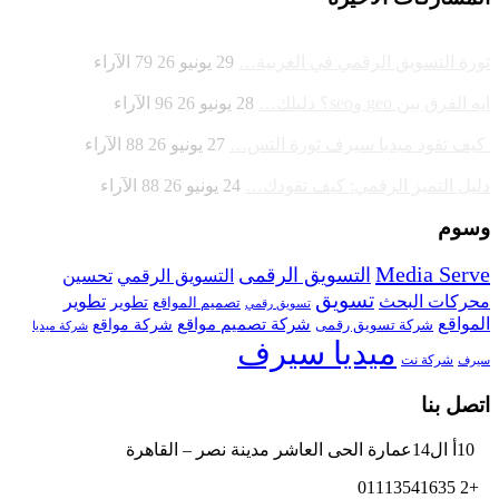
ثورة التسويق الرقمي في الغربية…
29 يونيو 26
79
الآراء
ايه الفرق بين geo وseo؟ دليلك…
28 يونيو 26
96
الآراء
كيف تقود ميديا سيرف ثورة التس…
27 يونيو 26
88
الآراء
دليل التميز الرقمي: كيف تقودك…
24 يونيو 26
88
الآراء
وسوم
Media Serve
التسويق الرقمى
تحسين
التسويق الرقمي
تسويق
محركات البحث
تطوير
تصميم المواقع
تطوير
تسويق رقمي
المواقع
شركة تصميم مواقع
شركة تسويق رقمى
شركة مواقع
شركة ميديا
ميديا سيرف
شركة نت
سيرف
اتصل بنا
10أ ال14عمارة الحى العاشر مدينة نصر – القاهرة
+2 01113541635