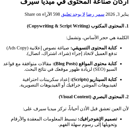
أركان صناعة المحتوى في ميديا سيرف
يناير 3, 2026
سمر رضا
لا يوجد تعليق
598
الآراء
Share on
1. المحتوى المكتوب (Copywriting & Script Writing)
الكلمة هي حجر الأساس، وتشمل:
كتابة المحتوى التسويقي:
صياغة نصوص إعلانية (Ads Copy)
تدفع العميل لاتخاذ إجراء (شراء، اشتراك، اتصال).
كتابة محتوى المواقع (Blog Posts):
مقالات متوافقة مع قواعد
السيو (SEO) لزيادة ظهور موقعك في نتائج البحث.
كتابة السيناريو (Scripts):
إعداد سكريبتات احترافية
لفيديوهات الموشن جرافيك أو الفيديوهات التصويرية.
2. المحتوى البصري (Visual Content)
لأن العين تعشق قبل الأذن أحياناً، تركز ميديا سيرف على:
تصميم الإنفوجرافيك:
تبسيط المعلومات المعقدة والأرقام
وتحويلها إلى رسوم سهلة الفهم.