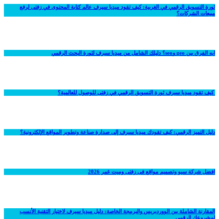
ثورة التسويق الرقمي في الغربية: كيف تقود ميديا سيرف عالم كتابة المحتوى في زفتى لرفع
مبيعات الشركات؟
ايه الفرق بين geo وseo؟ دليلك الشامل من ميديا سيرف لثورة البحث الرقمي
كيف تقود ميديا سيرف ثورة التسويق الرقمي في زفتى للوصول للعالمية؟
دليل التميز الرقمي: كيف تقودك ميديا سيرف إلى صدارة صناعة وتطوير المواقع الإلكترونية؟
افضل شركة سيو وتصميم مواقع فى زفتى وميت غمر 2026
المقارنة الشاملة بين الووردبريس والبرمجة الخاصة: دليل ميديا سيرف لاختيار التقنية الأنسب
لمشروعك الرقمي