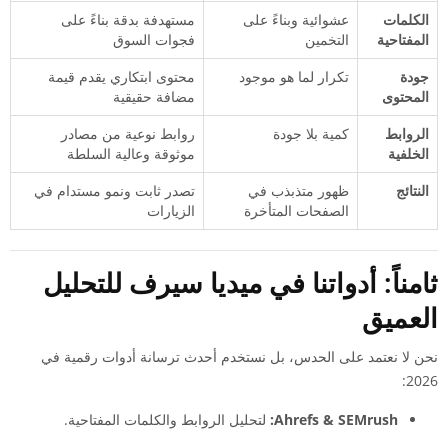
الكلمات
عشوائية وبناءً على
مستهدفة بدقة بناءً على
المفتاحية
التخمين
فجوات السوق
جودة
تكرار لما هو موجود
محتوى ابتكاري يقدم قيمة
المحتوى
مضافة حقيقية
الروابط
كمية بلا جودة
روابط نوعية من مصادر
الخلفية
موثوقة وعالية السلطة
النتائج
ظهور متذبذب في
تصدر ثابت ونمو مستدام في
الصفحات المتأخرة
الزيارات
ثامناً: أدواتنا في ميديا سيرف للتحليل
العميق
نحن لا نعتمد على الحدس، بل نستخدم أحدث ترسانة أدوات رقمية في
2026:
Ahrefs & SEMrush:
لتحليل الروابط والكلمات المفتاحية.