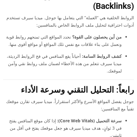
(Backlinks)
الروابط الخلفية هي “العملة” التي يتعامل بها جوجل. ميديا سيرف تستخدم
أدوات احترافية لتحليل ملف الروابط الخاص بالمنافسين:
من أين يحصلون على القوة؟
نحدد المواقع التي تمنحهم روابط قوية
ونعمل على بناء علاقات مع نفس تلك المواقع أو مواقع أقوى منها.
كشف الروابط السامة:
أحياناً يقع المنافس في فخ الروابط الرديئة،
ميديا سيرف تتعلم من هذه الأخطاء لضمان ملف روابط نقي وآمن
لموقعك.
رابعاً: التحليل التقني وسرعة الأداء
جوجل يفضل المواقع الأسرع والأكثر استقراراً. ميديا سيرف تقارن موقعك
تقنياً مع المنافسين:
سرعة التحميل (Core Web Vitals):
إذا كان موقع المنافس يفتح
في 3 ثوانٍ، هدف ميديا سيرف هو جعل موقعك يفتح في أقل من
ثانيتين.