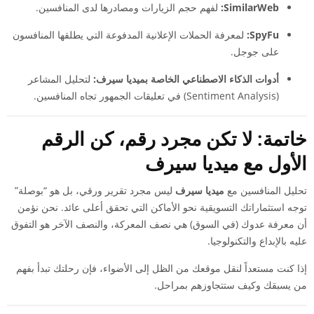
SimilarWeb:
لفهم حجم الزيارات ومصادرها لدى المنافسين.
SpyFu:
لمعرفة الحملات الإعلانية المدفوعة التي يطلقها المنافسون
على جوجل.
أدوات الذكاء الاصطناعي الخاصة بميديا سيرف:
لتحليل المشاعر
(Sentiment Analysis) في تعليقات الجمهور تجاه المنافسين.
خاتمة: لا تكن مجرد رقم، كن الرقم
الأول مع ميديا سيرف
تحليل المنافسين مع
ميديا سيرف
ليس مجرد تقرير ورقي، بل هو “بوصلة”
توجه استثماراتك التسويقية نحو الأماكن التي تحقق أعلى عائد. نحن نؤمن
أن معرفة عدوك (في السوق) هي نصف المعركة، والنصف الآخر هو التفوق
عليه بالإبداع والتكنولوجيا.
إذا كنت مستعداً لنقل موقعك من الظل إلى الأضواء، فإن رحلتك تبدأ بفهم
من يسبقك وكيف ستتجاوزهم بمراحل.