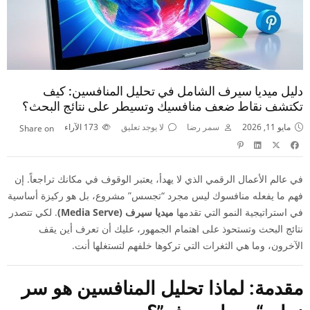
دليل ميديا سيرف الشامل في تحليل المنافسين: كيف
تكتشف نقاط ضعف منافسيك وتسيطر على نتائج البحث؟
مايو 11, 2026
سمر رضا
لا يوجد تعليق
173
الآراء
Share on
في عالم الأعمال الرقمي الذي لا يهدأ، يعتبر الوقوف في مكانك تراجعاً. إن
فهم ما يفعله منافسوك ليس مجرد “تجسس” مشروع، بل هو ركيزة أساسية
في استراتيجية النمو التي تقدمها
ميديا سيرف (Media Serve)
. لكي تتصدر
نتائج البحث وتستحوذ على اهتمام الجمهور، عليك أن تعرف أين يقف
الآخرون، وما هي الثغرات التي تركوها خلفهم لتستغلها أنت.
مقدمة: لماذا تحليل المنافسين هو سر