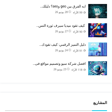
ايه الفرق بين geo وseo؟ دليلك…
28 يونيو 26
99
الآراء
كيف تقود ميديا سيرف ثورة التس…
27 يونيو 26
90
الآراء
دليل التميز الرقمي: كيف تقودك…
24 يونيو 26
91
الآراء
افضل شركة سيو وتصميم مواقع فى…
23 يونيو 26
118
الآراء
المشاريع