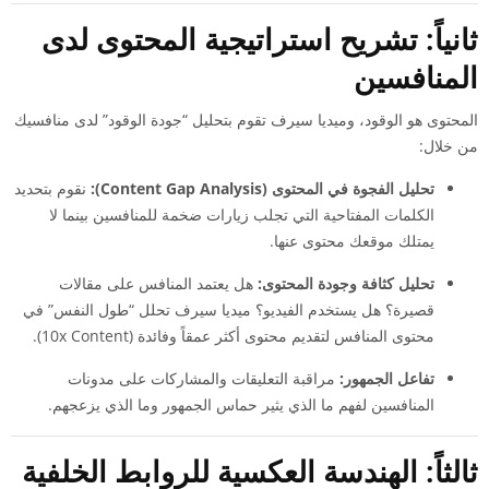
ثانياً: تشريح استراتيجية المحتوى لدى
المنافسين
المحتوى هو الوقود، وميديا سيرف تقوم بتحليل “جودة الوقود” لدى منافسيك
من خلال:
تحليل الفجوة في المحتوى (Content Gap Analysis):
نقوم بتحديد
الكلمات المفتاحية التي تجلب زيارات ضخمة للمنافسين بينما لا
يمتلك موقعك محتوى عنها.
تحليل كثافة وجودة المحتوى:
هل يعتمد المنافس على مقالات
قصيرة؟ هل يستخدم الفيديو؟ ميديا سيرف تحلل “طول النفس” في
محتوى المنافس لتقديم محتوى أكثر عمقاً وفائدة (10x Content).
تفاعل الجمهور:
مراقبة التعليقات والمشاركات على مدونات
المنافسين لفهم ما الذي يثير حماس الجمهور وما الذي يزعجهم.
ثالثاً: الهندسة العكسية للروابط الخلفية