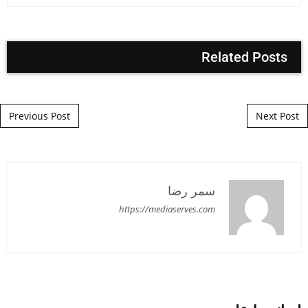
Related Posts
Post navigation
Previous Post
Next Post
سمر رضا
https://mediaserves.com