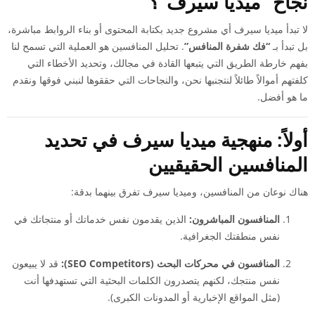
نجاح “ميديا سيرف”؟
لا تبدأ ميديا سيرف أي مشروع جديد بكتابة المحتوى أو بناء الروابط مباشرة،
بل تبدأ بـ
“فك شفرة المنافس”
. تحليل المنافسين هو العملية التي تسمح لنا
بفهم خارطة الطريق التي يتبعها القادة في مجالك، وتحديد الأخطاء التي
كلفتهم أموالاً طائلاً لنتجنبها نحن، والنجاحات التي حققوها لنبني فوقها ونقدم
ما هو أفضل.
أولاً: منهجية ميديا سيرف في تحديد
المنافسين الحقيقيين
هناك نوعان من المنافسين، وميديا سيرف تفرق بينهما بدقة:
المنافسون المباشرون:
الذين يقدمون نفس خدماتك أو منتجاتك في
نفس منطقتك الجغرافية.
المنافسون في محركات البحث (SEO Competitors):
قد لا يبيعون
نفس منتجك، لكنهم يتصدرون الكلمات البحثية التي تستهدفها أنت
(مثل المواقع الإخبارية أو المدونات الكبرى).