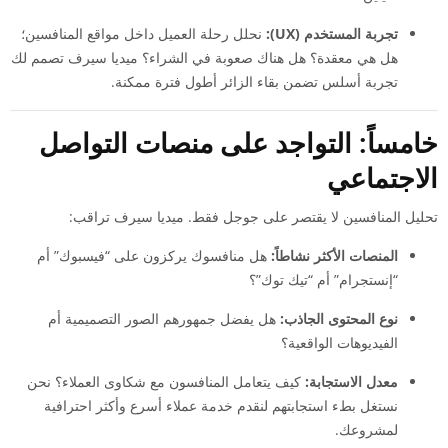
تجربة المستخدم (UX):
نحلل رحلة العميل داخل مواقع المنافسين؛
هل هي معقدة؟ هل هناك صعوبة في الشراء؟ ميديا سيرف تصمم لك
تجربة أسلس تضمن بقاء الزائر أطول فترة ممكنة.
خامساً: التواجد على منصات التواصل
الاجتماعي
تحليل المنافسين لا يقتصر على جوجل فقط. ميديا سيرف تراقب:
المنصات الأكثر نشاطاً:
هل منافسوك يركزون على “فيسبوك” أم
“إنستجرام” أم “تيك توك”؟
نوع المحتوى الجاذب:
هل يفضل جمهورهم الصور التصميمية أم
الفيديوهات الواقعية؟
معدل الاستجابة:
كيف يتعامل المنافسون مع شكاوى العملاء؟ نحن
نستغل بطء استجابتهم لنقدم خدمة عملاء أسرع وأكثر احترافية
لمشروعك.