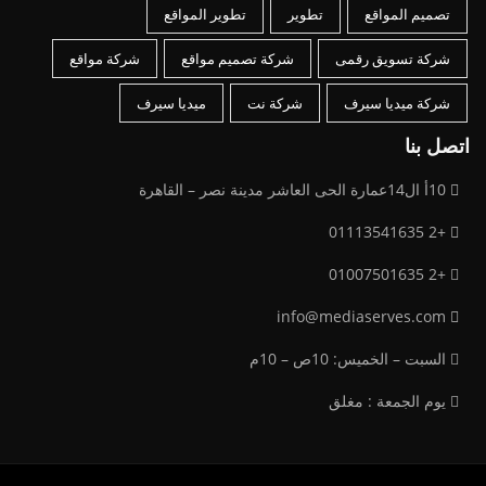
تصميم المواقع
تطوير
تطوير المواقع
شركة تسويق رقمى
شركة تصميم مواقع
شركة مواقع
شركة ميديا سيرف
شركة نت
ميديا سيرف
اتصل بنا
10أ ال14عمارة الحى العاشر مدينة نصر – القاهرة
+2 01113541635
+2 01007501635
info@mediaserves.com
السبت – الخميس: 10ص – 10م
يوم الجمعة : مغلق