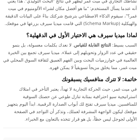
نشاطك التجاري في ميت غمر ليظهر في نتائج “البحث التوليدي”. هذا يعني
أنه عندما يسأل المستخدم: “ما هو أفضل مكان لشراء الألومنيوم في ميت
غمر؟”، سيقوم الذكاء الاصطناعي بترشيح شركتك بناءً على البيانات الدقيقة
والهيكلية (Schema Markup) التي قامت ميديا سيرف بزرعها في موقعك.
لماذا ميديا سيرف هي الاختيار الأول في الدقهلية؟
السبب بسيط:
النتائج القابلة للقياس
. لا نعدك بكلمات معسولة، بل بنمو
حقيقي في عدد الزوار وتحويلهم إلى عملاء. ميديا سيرف تجمع بين الخبرة
العالمية في خوارزميات البحث وبين الفهم العميق لثقافة السوق المحلي في
ميت غمر، مما يخلق مزيجاً تسويقياً لا يمكن قهره.
خاتمة: لا تترك منافسيك يسبقونك
في ميت غمر، حيث الحركة التجارية لا تهدأ، يعتبر التأخر في امتلاك
استراتيجية سيو احترافية بمثابة تنازل طوعي عن حصتك السوقية
للمنافسين. ميديا سيرف تفتح لك أبواب الصدارة الرقمية. ابدأ اليوم بتجهيز
موقعك ليكون الواجهة المشرفة لعملك، وتذكر أن التواجد في الصفحة
الأولى لجوجل ليس حظاً، بل هو قرار تتخذه بالتعاون مع الخبراء.