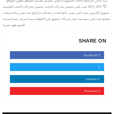
أخبار
,
الارشفة (seo)
,
التسويق الرقمي
,
تصميم
,
تصميم المواقع
,
تطوير المواقع
SEO ميت غمر
,
GEO
,
تحسين محركات البحث
,
تحسين محركات البحث التوليدية
,
تسويق الكتروني ميت غمر
,
تصدر نتائج البحث
,
ديجيتال ماركتنج ميت غمر
,
زيادة مبيعات
مصانع ميت غمر
,
سيو ميت غمر
,
شركات تسويق في الدقهلية
,
ميديا سيرف
,
ميديا سيرف
للسيو
,
هوية بصرية
SHARE ON
Facebook
Linkedin
Pinterest