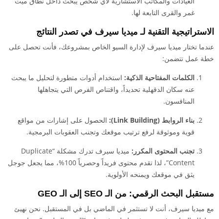
العيادات والمكاتب الاستشارية لأي شخص يبحث داخل نطاق ميت
غمر والقرى التابعة لها.
الاستراتيجية التقنية لـ ميديا سيرف في تصدر النتائج
عندما تختار ميديا سيرف لإدارة السيو الخاص بمشروعك، فأنت تحصل على
خطة عمل تتضمن:
الكلمات المفتاحية الذكية:
استخدام أدوات متطورة لتحليل ما يبحث
عنه سكان الدقهلية تحديداً، واقتناص الفرص التي يتجاهلها
المنافسون.
بناء الروابط (Link Building):
الحصول على إشارات من مواقع
قوية وموثوقة لرفع ترتيب موقعك وتجنب العقوبات البرمجية.
تجنب المحتوى المكرر:
ميديا سيرف تدرك مشكلة “Duplicate
Content”، لذا تقدم محتوى فريداً وحصرياً 100%، مما يجعل جوجل
يثق في موقعك ويمنحه الأولوية.
مستقبل البحث الرقمي: من الـ SEO إلى الـ GEO
مع ميديا سيرف، أنت لا تستثمر في الماضي بل في المستقبل. نحن نهيئ