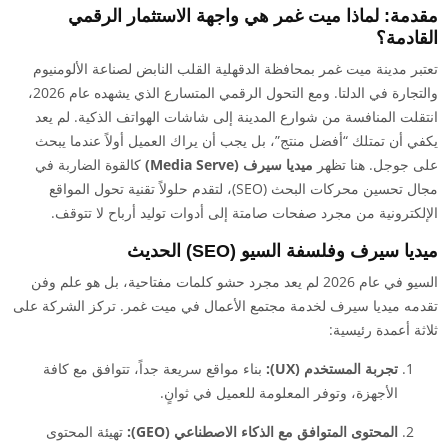
مقدمة: لماذا ميت غمر هي واجهة الاستثمار الرقمي
القادمة؟
تعتبر مدينة ميت غمر بمحافظة الدقهلية القلب النابض لصناعة الألومنيوم
والتجارة في الدلتا. ومع التحول الرقمي المتسارع الذي يشهده عام 2026،
انتقلت المنافسة من شوارع المدينة إلى شاشات الهواتف الذكية. لم يعد
يكفي أن تمتلك “أفضل منتج”، بل يجب أن يراك العميل أولاً عندما يبحث
على جوجل. هنا تظهر
ميديا سيرف (Media Serve)
كالقوة الضاربة في
مجال تحسين محركات البحث (SEO)، لتقدم حلولاً تقنية تحول المواقع
الإلكترونية من مجرد صفحات صامتة إلى أدوات توليد أرباح لا تتوقف.
ميديا سيرف وفلسفة السيو (SEO) الحديث
السيو في عام 2026 لم يعد مجرد حشو كلمات مفتاحية، بل هو علم وفن
تقدمه ميديا سيرف لخدمة مجتمع الأعمال في ميت غمر. تركز الشركة على
ثلاثة أعمدة رئيسية:
تجربة المستخدم (UX):
بناء مواقع سريعة جداً، تتوافق مع كافة
الأجهزة، وتوفر المعلومة للعميل في ثوانٍ.
المحتوى المتوافق مع الذكاء الاصطناعي (GEO):
تهيئة المحتوى