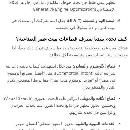
ليظهر ليس فقط في بحث جوجل التقليدي، بل في إجابات الذكاء
الاصطناعي (Generative Engine Optimization).
المصداقية والسلطة (E-A-T):
جعل اسم شركتك أو مصنعك في
ميت غمر مرجعاً موثوقاً في تخصصه.
كيف تخدم ميديا سيرف قطاعات ميت غمر الصناعية؟
تمتلك ميت غمر خصوصية اقتصادية، وميديا سيرف تدرك ذلك جيداً، لذا
صممت استراتيجيات سيو متخصصة لكل قطاع:
قطاع الألومنيوم والمعادن:
من خلال استهداف كلمات بحثية ذات نية
شرائية عالية (Commercial Intent)، مثل “أفضل مصانع ألومنيوم
في مصر” أو “توريد ألومنيوم ميت غمر”، مما يربط المصنعين بكبار
التجار والمستوردين.
قطاع الأثاث والموبليا:
التركيز على البحث الصوري (Visual Search)
وتحسين الصور لتظهر في نتائج بحث الصور، مما يجذب العرسان
والراغبين في تجديد منازلهم.
الخدمات المهنية والطبية:
تعزيز “السيو المحلي” لضمان ظهور