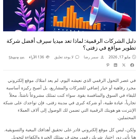
دليل الشركات الرقمية: لماذا تعد ميديا سيرف أفضل شركة
تطوير مواقع في زفتى؟
مايو 17, 2026
سمر رضا
لا يوجد تعليق
136
الآراء
Share on
في عصر التحول الرقمي الذي نعيشه اليوم، لم يعد امتلاك موقع إلكتروني
مجرد رفاهية أو خيار إضافي للشركات والمشاريع، بل أصبح ركيزة أساسية
للبقاء في السوق والمنافسة بقوة. سواء كنت تمتلك مشروعاً ناشئاً، محلاً
تجارياً، عيادة طبية، أو شركة كبرى في مدينة زفتى، فإن تواجدك على شبكة
الإنترنت هو هويتك الرقمية التي تضمن لك الوصول إلى آلاف العملاء
المحتملين.
ولكن، ليس كل موقع إلكتروني قادر على تحقيق أهدافك البيعية والتسويقية.
هنا يأتي دور اختيار شريك رقمي محترف يمتلك الخبرة والكفاءة لتحويل