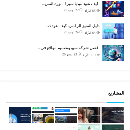
كيف تقود ميديا سيرف ثورة التس…
27 يونيو 26
85
الآراء
دليل التميز الرقمي: كيف تقودك…
24 يونيو 26
85
الآراء
افضل شركة سيو وتصميم مواقع فى…
23 يونيو 26
110
الآراء
المشاريع