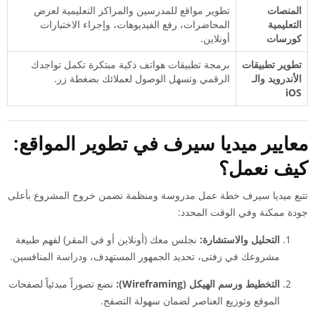
المنصات
تطوير مواقع للمدرسين والمراكز التعليمية لعرض
التعليمية
المحاضرات، رفع الفيديوهات، وإجراء الاختبارات
كورسات
أونلاين.
تطوير تطبيقات
برمجة تطبيقات هواتف ذكية مبتكرة تكمل تواجدك
الأندرويد والـ
الرقمي وتسهل الوصول لعملائك بضغطة زر.
iOS
معايير ميديا سيرف في تطوير المواقع:
كيف نعمل؟
تتبع ميديا سيرف خطة عمل مدروسة ومنظمة تضمن خروج المشروع بأعلى
جودة ممكنة وفي الوقت المحدد:
التحليل والاستشارة:
نجلس معك (أونلاين أو في المقر) لفهم طبيعة
مشروعك في زفتى، تحديد الجمهور المستهدف، ودراسة المنافسين.
التخطيط ورسم الهيكل (Wireframing):
نضع تصوراً مبدئياً لصفحات
الموقع وتوزيع العناصر لضمان سهولة التصفح.