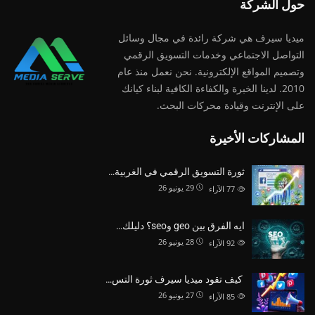
حول الشركة
ميديا ​​سيرف هي شركة رائدة في مجال وسائل
التواصل الاجتماعي وخدمات التسويق الرقمي
وتصميم المواقع الإلكترونية. نحن نعمل منذ عام
2010. لدينا الخبرة والكفاءة الكافية لبناء كيانك
على الإنترنت وقيادة
محركات البحث.
المشاركات الأخيرة
ثورة التسويق الرقمي في الغربية…
29 يونيو 26
77
الآراء
ايه الفرق بين geo وseo؟ دليلك…
28 يونيو 26
92
الآراء
كيف تقود ميديا سيرف ثورة التس…
27 يونيو 26
85
الآراء