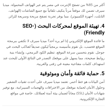
أكثر من 85% من تصفح الإنترنت في مصر يتم عبر الهواتف المحمولة. ميديا
سيرف تضمن لك موقعاً مرناً يتكيف تلقائياً مع جميع الشاشات (الهواتف،
التابلت، أجهزة الكمبيوتر)، مما يوفر تجربة تصفح مريحة وسريعة للزائر.
4. تهيئة الموقع لمحركات البحث (SEO-
Friendly)
ما فائدة الموقع الإلكتروني إذا لم يره أحد؟ ميديا سيرف لا تكتفي ببرمجة
الموقع فحسب، بل تقوم بتأسيسه برمجياً ليكون صديقاً لعناكب البحث في
جوجل. نقوم بتحسين سرعة الموقع، تنظيم الكود البرمجي، وإنشاء بنية
روابط صحيحة، مما يسهل على موقعك التصدر في النتائج الأولى للبحث عند
استهداف كلمات مفتاحية معينة في زفتى والغربية.
5. حماية فائقة وأمان وموثوقية
أمن البيانات هو خط أحمر. تعتمد ميديا سيرف على أحدث تقنيات التشفير
وحلول الأمان لحماية موقعك من الاختراقات والهجمات السيبرانية، مع توفير
شهادات الأمان (SSL) مجاناً لضمان بيئة آمنة لعملائك، خاصة في مواقع
التجارة الإلكترونية.