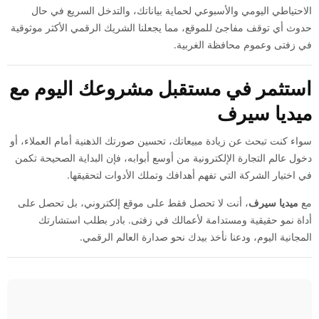
الاحتياطي اليومي والأسبوعي لحماية بياناتك، والتدخل السريع في حال
حدوث أي توقف مفاجئ للموقع، مما يجعلنا الشريك الرقمي الأكثر موثوقية
في زفتى وعموم محافظة الغربية.
استثمر في مستقبل مشروعك اليوم مع
ميديا سيرف
سواء كنت تبحث عن زيادة مبيعاتك، تحسين صورتك الذهنية أمام العملاء، أو
دخول عالم التجارة الإلكترونية من أوسع أبوابه، فإن البداية الصحيحة تكمن
في اختيار الشركة التي تفهم أهدافك وتملك الأدوات لتحقيقها.
مع
ميديا سيرف
، أنت لا تحصل فقط على موقع إلكتروني، بل تحصل على
أداة نمو حقيقية ومستدامة لأعمالك في زفتى. بادر بطلب استشارتك
المجانية اليوم، ودعنا نأخذ بيدك نحو صدارة العالم الرقمي.