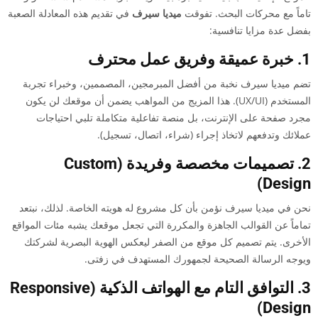
تاماً مع محركات البحث. تفوقت
ميديا سيرف
في تقديم هذه المعادلة الصعبة
بفضل عدة مزايا تنافسية:
1. خبرة عميقة وفريق عمل محترف
تضم ميديا سيرف نخبة من أفضل المبرمجين، المصممين، وخبراء تجربة
المستخدم (UX/UI). هذا المزيج من المواهب يضمن أن موقعك لن يكون
مجرد صفحة على الإنترنت، بل منصة تفاعلية متكاملة تلبي احتياجات
عملائك وتدفعهم لاتخاذ إجراء (شراء، اتصال، تسجيل).
2. تصميمات مخصصة وفريدة (Custom
Design)
نحن في ميديا سيرف نؤمن بأن كل مشروع له هويته الخاصة. لذلك، نبتعد
تماماً عن القوالب الجاهزة والمكررة التي تجعل موقعك يشبه مئات المواقع
الأخرى. يتم تصميم كل موقع من الصفر ليعكس الهوية البصرية لشركتك
ويوجه الرسالة الصحيحة لجمهورك المستهدف في زفتى.
3. التوافق التام مع الهواتف الذكية (Responsive
Design)