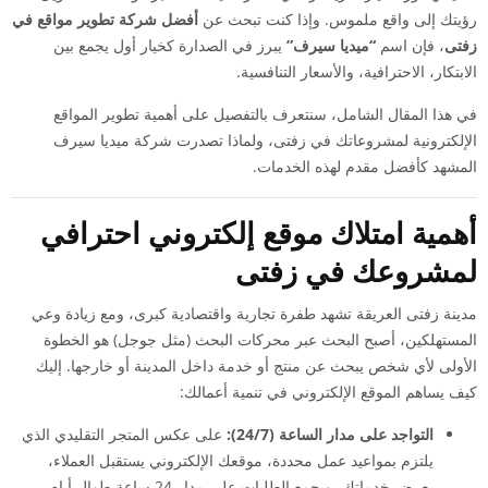
رؤيتك إلى واقع ملموس. وإذا كنت تبحث عن
أفضل شركة تطوير مواقع في
زفتى
، فإن اسم
“ميديا سيرف”
يبرز في الصدارة كخيار أول يجمع بين
الابتكار، الاحترافية، والأسعار التنافسية.
في هذا المقال الشامل، سنتعرف بالتفصيل على أهمية تطوير المواقع
الإلكترونية لمشروعاتك في زفتى، ولماذا تصدرت شركة ميديا سيرف
المشهد كأفضل مقدم لهذه الخدمات.
أهمية امتلاك موقع إلكتروني احترافي
لمشروعك في زفتى
مدينة زفتى العريقة تشهد طفرة تجارية واقتصادية كبرى، ومع زيادة وعي
المستهلكين، أصبح البحث عبر محركات البحث (مثل جوجل) هو الخطوة
الأولى لأي شخص يبحث عن منتج أو خدمة داخل المدينة أو خارجها. إليك
كيف يساهم الموقع الإلكتروني في تنمية أعمالك:
التواجد على مدار الساعة (24/7):
على عكس المتجر التقليدي الذي
يلتزم بمواعيد عمل محددة، موقعك الإلكتروني يستقبل العملاء،
يعرض خدماتك، ويجمع الطلبات على مدار 24 ساعة طوال أيام