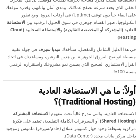
الخفي الذي يحدد سرعة تصفح عملائك، ومدى أمان بياناتهم، وقدرة موقعك
على البقاء حياً دون توقف (Uptime) في أوقات الذروة. ومع تطور
التكنولوجيا، ظهر انقسام جوهري في سوق الحلول الرقمية بين
الاستضافة
العادية (المشتركة أو المخصصة التقليدية)
و
الاستضافة السحابية (Cloud
.
Hosting)
في هذا الدليل الشامل والمفصل، ستأخذك
ميديا سيرف
في جولة تقنية
مبسطة لتوضيح الفروق الجوهرية بين هذين النوعين، ومساعدتك في اتخاذ
القرار الاستثماري الصحيح الذي يضمن نمو مشروعك واستقراره الرقمي
بنسبة 100%.
أولاً: ما هي الاستضافة العادية
(Traditional Hosting)؟
الاستضافة العادية، والتي تندرج غالباً تحت مفهوم
الاستضافة المشتركة
(Shared Hosting)
أو السيرفرات الكاملة التقليدية، تعتمد على فكرة
مركزية بسيطة: وجود جهاز كمبيوتر عملاق (خادم/سيرفر) ملموس وموجود
داخل مركز بيانات محدد (Data Center).