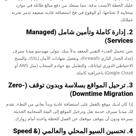
عليك الخطة الأنسب بدقة، مما يمنعك من دفع مبالغ طائلة في موارد
سحابية لا تحتاجها، أو الوقوع في فخ استضافة عادية ضعيفة تدمر تجربة
عملائك.
2. إدارة كاملة وتأمين شامل (Managed
Services)
نحن نتحمل العبء التقني المعقد بدلاً منك. يتولى مهندسو ميديا سيرف
إعداد الجدار الناري (Firewall)، وتفعيل شهادات الأمان (SSL)، والنسخ
الاحتياطي الدوري لبياناتك، والتعامل مع خوادم السحاب (مثل AWS أو
Google Cloud) باحترافية كاملة.
3. ترحيل المواقع بسلاسة وبدون توقف (Zero-
Downtime Migration)
إذا كان لديك موقع بالفعل على استضافة عادية وبدأ يعاني من البطء، تقدم
لك ميديا سيرف خدمة نقل وترحيل الموقع إلى البيئة السحابية الحديثة
بسرعة ودون أن يتوقف موقعك عن العمل للحظة واحدة أمام زوارك.
4. تحسين السيو المحلي والعالمي (Speed &