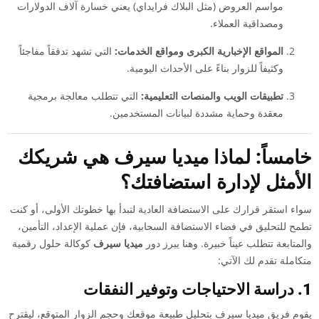
مواسم العروض (مثل البلاك فرايداي) يعني خسارة آلاف الدولارات
ومصداقية العملاء.
المواقع الإخبارية الكبرى ومواقع الخدمات:
التي تشهد تدفقاً مفاجئاً
وكثيفاً للزوار بناءً على الأحداث اليومية.
تطبيقات الويب والمنصات التعليمية:
التي تتطلب معالجة برمجية
معقدة وحماية مشددة لبيانات المستخدمين.
خامساً: لماذا ميديا سيرف هي شريكك
الأمثل لإدارة استضافتك؟
سواء استقر قرارك على الاستضافة العادية لتبدأ بها خطوتك الأولى، أو كنت
تطمح للتحليق في فضاء الاستضافة السحابية، فإن عملية الإعداد، التأمين،
والمتابعة تتطلب عيناً خبيرة. وهنا يبرز دور
ميديا سيرف
كوكالة حلول رقمية
متكاملة تقدم لك الآتي:
1. دراسة الاحتياجات وتوفير النفقات
يقوم فريق ميديا سيرف بتحليل طبيعة موقعك وحجم الزوار المتوقع، ليقترح