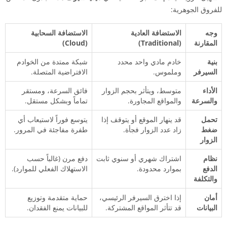
للفروق الجوهرية:
وجه
الاستضافة العادية
الاستضافة السحابية
المقارنة
(Traditional)
(Cloud)
بنية
خادم مادي واحد محدد
شبكة ممتدة من الخوادم
السيرفر
وملموس.
الافتراضية المتصلة.
الأداء
متوسط، ويتأثر بحجم الزوار
فائق السرعة، ومستقر
والسرعة
والمواقع المجاورة.
تماماً وبشكل مستقل.
تحمل
قد ينهار الموقع أو يتوقف إذا
يتوسع فوراً لاستيعاب أي
ضغط
زاد عدد الزوار فجأة.
طفرة مفاجئة في المرور.
الزوار
نظام
اشتراك شهري أو سنوي ثابت
دفع مرن (غالباً حسب
الدفع
بموارد محدودة.
الاستهلاك الفعلي للموارد).
والتكلفة
أمان
إذا اخترق السيرفر الرئيسي،
حماية متقدمة وتوزيع
البيانات
قد تتأثر المواقع المشتركة.
للبيانات يمنع الفقدان.