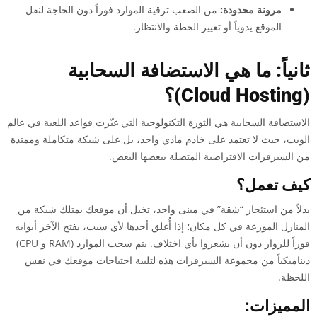
مرونة محدودة:
من الصعب ترقية الموارد فوراً دون الحاجة لنقل
الموقع يدوياً أو تغيير الخطة والانتظار.
ثانياً: ما هي الاستضافة السحابية
(Cloud Hosting)؟
الاستضافة السحابية هي الثورة التكنولوجية التي غيّرت قواعد اللعبة في عالم
الويب، حيث لا تعتمد على خادم مادي واحد، بل على شبكة متكاملة وممتدة
من السيرفرات الافتراضية المتصلة ببعضها البعض.
كيف تعمل؟
بدلاً من استئجار “شقة” في مبنى واحد، تخيل أن موقعك يمتلك شبكة من
المنازل الموزعة في كل مكان؛ إذا أُغلق أحدها لأي سبب، يفتح الآخر أبوابه
فوراً للزوار دون أن يشعروا بأي اختلاف. يتم سحب الموارد (RAM و CPU)
ديناميكياً من مجموعة السيرفرات هذه لتلبية احتياجات موقعك في نفس
اللحظة.
المميزات: