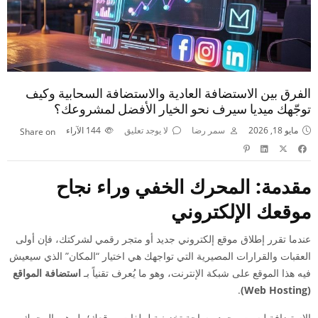
الفرق بين الاستضافة العادية والاستضافة السحابية وكيف
توجّهك ميديا سيرف نحو الخيار الأفضل لمشروعك؟
مايو 18, 2026
سمر رضا
لا يوجد تعليق
144
الآراء
Share on
مقدمة: المحرك الخفي وراء نجاح
موقعك الإلكتروني
عندما تقرر إطلاق موقع إلكتروني جديد أو متجر رقمي لشركتك، فإن أولى
العقبات والقرارات المصيرية التي تواجهك هي اختيار “المكان” الذي سيعيش
فيه هذا الموقع على شبكة الإنترنت، وهو ما يُعرف تقنياً بـ
استضافة المواقع
.
(Web Hosting)
الاستضافة ليست مجرد مساحة تخزينية لملفات موقعك؛ بل هي المحرك