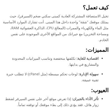
كيف تعمل؟
تخيل الاستضافة المشتركة العادية كمبنى سكني ضخم (السيرفر)، حيث
يمتلك موقعك “شقة” واحدة داخل هذا المبنى. أنت تشارك الموارد الأساسية
مثل الماء والكهرباء والممرات (المعالج CPU، الذاكرة العشوائية RAM،
ومساحة التخزين) مع جيرانك من المواقع الأخرى الموجودة على نفس
الخادم.
المميزات:
اقتصادية للغاية:
تكلفتها منخفضة وتناسب الميزانيات المحدودة
والمشاريع في بدايتها.
سهولة الإدارة:
لوحات تحكم مبسطة (مثل cPanel) لا تتطلب خبرة
تقنية عميقة.
العيوب:
تأثر الأداء بالجيران:
إذا تعرض موقع آخر على نفس السيرفر لضغط
زوار هائل، فقد يؤدي ذلك إلى بطء موقعك أو توقفه تماماً.