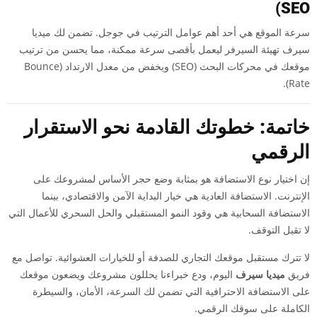
SEO)
سرعة الموقع هي أحد أهم عوامل الترتيب في جوجل. تضمن لك ميديا
سيرف تهيئة السيرفر ليعمل بأقصى سرعة ممكنة، مما يحسن من ترتيب
موقعك في محركات البحث (SEO) ويخفض من معدل الارتداد (Bounce
Rate).
خاتمة: خطوتك القادمة نحو الاستقرار
الرقمي
إن اختيار نوع الاستضافة هو بمثابة وضع حجر الأساس لمشروعك على
الإنترنت. الاستضافة العادية هي خيار البداية الآمن والاقتصادي، بينما
الاستضافة السحابية هي وقود النمو المستقبلي والحل السحري للأعمال التي
لا تقبل التوقف.
لا تترك مستقبل موقعك التجاري للصدفة أو للخيارات العشوائية. تواصل مع
فريق
ميديا سيرف
اليوم، ودع خبراءنا يحللون مشروعك ويضعون موقعك
على الاستضافة الاحترافية التي تضمن لك السرعة، الأمان، والسيطرة
الكاملة على سوقك الرقمي.