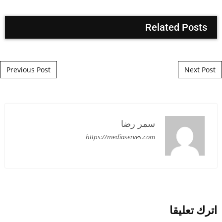
Related Posts
Post navigation
Previous Post
Next Post
سمر رضا
https://mediaserves.com
اترك تعليقا