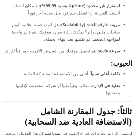
استقرار غير محدود (Uptime بنسبة 99.99%):
لا مكان لنقطة
الفشل الفردية. إذا تعطل سيرفر، يحل محله آخر فوراً.
مرونة خارقة للعادة (Scalability):
هل لديك حملة إعلانية اليوم
ستجلب مليون زائر؟ يمكنك زيادة موارد موقعك بنقرة زر واحدة
لمواجهة الضغط، ثم تقليلها بعد انتهاء الحملة.
سرعة فائقة:
يتم تحميل موقعك من السيرفر الأقرب جغرافياً للزائر.
العيوب:
تكلفة أعلى نسبياً:
أغلى من الاستضافة المشتركة العادية.
تعقيد في الإدارة:
تتطلب وعياً تقنياً أو شركة متخصصة لإدارتها
وحمايتها.
ثالثاً: جدول المقارنة الشامل
(الاستضافة العادية ضد السحابية)
لتسهيل الرؤية، يقدم لك خبراء التقنية في
ميديا سيرف
هذا الجدول الملخص