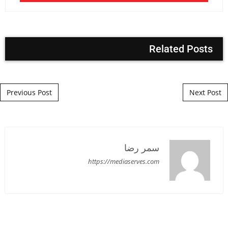
Related Posts
Post navigation
Previous Post
Next Post
سمر رضا
https://mediaserves.com