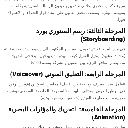
سيرف كتاب محتوى إعلاني مبدعين يصيغون الرسالة التسويقية بكلمات
بسيطة، مؤثرة، ومقنعة، تحفز العميل على اتخاذ قرار الشراء أو الاشتراك
فوراً.
المرحلة الثالثة: رسم الستوري بورد
(Storyboarding)
في هذه المرحلة، يتم تحويل السيناريو المكتوب إلى رسومات توضيحية ثابتة
(مشهد بمشهد) ليتخيل العميل كيف سيبدو الفيديو قبل البدء في التحريك،
مما يضمن توافق الرؤية بين العميل والشركة بنسبة 100%.
المرحلة الرابعة: التعليق الصوتي (Voiceover)
تتعامل ميديا سيرف مع نخبة من أفضل المعلقين الصوتيين (فويس أوفر)
في الوطن العربي بمختلف اللهجات (المصرية، الخليجية، الفصحى) وبنبرات
صوتية تناسب طبيعة الفيديو (حماسية، رسمية، ودية).
المرحلة الخامسة: التحريك والمؤثرات البصرية
(Animation)
هنا يكمن السحر؛ حيث يبث مهندسو الـ
موشن جرافيك
الروح في