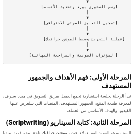
   [المؤثرات الصوتية والمراجعة النهائية]

المرحلة الأولى: فهم الأهداف والجمهور
المستهدف
تبدأ الرحلة بجلسة استشارية تجمع العميل بفريق التسويق في ميديا سيرف،
لمعرفة طبيعة المنتج، الجمهور المستهدف، المنصات التي سيُعرض عليها
الفيديو، والهدف الأساسي من الحملة.
المرحلة الثانية: كتابة السيناريو (Scriptwriting)
السيناريو هو العمود الفقري لأي فيديو
موشن جرافيك
ناجح. يضم فريق ميديا