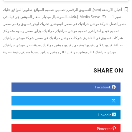
أخبار
,
الارشفة (seo)
,
التسويق الرقمي
,
تصميم
,
تصميم المواقع
,
تطوير المواقع
,
خليك
نمبر 1
Media Serve
,
إعلانات السوشيال ميديا.
,
اسعار الموشن جرافيك في
مصر
,
افضل شركة موشن جرافيك فى مصر
,
انيميشن
,
تحريك لوجو
,
تسويق رقمي مصر
,
تصميم فيديو احترافي
,
تصميم موشن جرافيك
,
جرافيك ديزاين مصر
,
رسوم متحركة
,
شركات تسويق في القاهرة
,
شركات موشن جرافيك في مصر
,
شركة موشن جرافيك
,
صناعة فيديو إعلاني
,
فيديو توضيحي
,
فيديو موشن جرافيك
,
مدينة نصر
,
موشن جرافيك
,
موشن جرافيك 2D
,
موشن جرافيك 3D
,
موشن ديزاين.
,
ميديا سيرف
,
هوية بصرية
SHARE ON
Facebook
Linkedin
Pinterest