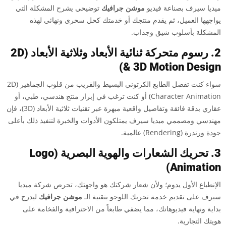
ميديا سيرف بصناعة فيديو
موشن جرافيك
توضيحي يشرح المشكلة التي
يواجهها العميل، ثم يقدم منتجك أو خدمتك كحل سحري ونهائي لهذه
المشكلة بأسلوب شيق وجذاب.
2. رسوم متحركة ثنائية الأبعاد وثلاثية الأبعاد (2D
& 3D Motion Design)
سواء كنت تفضل الطابع الكرتوني البسيط والقريب من قلوب الجماهير (2D
Character Animation) أو كنت ترغب في إبراز منتج هندسي، طبي، أو
عقاري بدقة فائقة وتفاصيل واقعية مبهرة عبر تقنيات ثلاثية الأبعاد (3D)، فإن
مهندسي ومصممي ميديا سيرف يمتلكون الأدوات والخبرة لتنفيذ ذلك بأعلى
جودة ورندرة (Rendering) عالمية.
3. تحريك الشعارات والهوية البصرية (Logo
Animation)
الإنطباع الأول يدوم؛ ولأن شعار شركتك هو واجهتك، تحرص شركة ميديا
سيرف على تقديم خدمة تحريك اللوجو بتقنية الـ
موشن جرافيك
ليدرج في
بداية ونهاية فيديوهاتك، مما يضفي طابعاً من الاحترافية والفخامة على
هويتك التجارية.