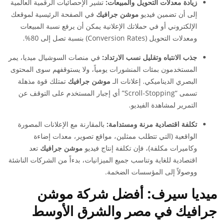
زيادة معدلات التحويل والمبيعات:
تشير الإحصائيات الرقمية العالمية
إلى أن تضمين فيديو
موشن جرافيك
في الصفحة الرئيسية لموقعك
الإلكتروني أو في حملاتك الإعلانية يمكن أن يرفع نسبة المبيعات
ومعدلات التحويل (Conversion Rates) بنسبة تصل إلى 80%.
جذب الانتباه وتقليل نسب الارتداد:
في منصات السوشيال ميديا، يمر
المستخدمون بمئات المنشورات يومياً، ولا يستوقفهم سوى المحتوى
البصري الديناميكي. إعلانات الـ
موشن جرافيك
تمتلك قوة مذهلة
تسمى “Scroll-Stopping” أي إجبار المستخدم على التوقف عن
التمرير لمشاهدة الفيديو.
تكلفة اقتصادية مرنة ومستدامة:
بالمقارنة مع الإعلانات المصورة
الواقعية (التي تتطلب ممثلين، مواقع تصوير، معدات إضاءة
وكاميرات مكلفة)، فإن تكلفة إنتاج فيديو
موشن جرافيك
تعد
اقتصادية للغاية وتناسب جميع الميزانيات، بدءاً من الشركات الناشئة
ووصولاً إلى المؤسسات الضخمة.
ميديا سيرف: أفضل شركة موشن
جرافيك في مصر والشرق الأوسط