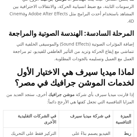
الرسومات الثابتة، مع ضبط انسيابية الحركة، والانتقالات الاحترافية بين
المشاهد باستخدام أحدث البرامج مثل Adobe After Effects وCinema
4D.
المرحلة السادسة: الهندسة الصوتية والمراجعة
إضافة المؤثرات الصوتية (Sound Effects) والموسيقى الخلفية التي
تتماشى مع إيقاع الحركة وتزيد من التأثير العاطفي للفيديو، ثم مراجعة
العمل مع العميل وتسليمه بالجودات المطلوبة.
لماذا ميديا سيرف هي الاختيار الأول
لخدمات الموشن جرافيك في مصر؟
إذا قارنت ميديا سيرف بأي شركة
موشن جرافيك
أخرى، ستجد العديد من
المزايا التنافسية التي تجعل كفتها هي الأرجح دائماً:
الميزة
في شركة ميديا سيرف
في الشركات التقليدية
التنافسية
الأخرى
ربط
الفيديو يصمم بناءً على
التركيز فقط على التحريك