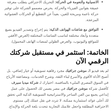
الانسيابية والنعومة في الحركة:
التحريك الاحترافي يتطلب معرفة
عميقة بقوانين الفيزياء والحركة. يحرص مصممو الشركة على توفير
حركة ناعمة ومريحة للعين، بعيداً عن التقطيع أو الحركات العشوائية
المزعجة.
التوافق مع شاشات الهواتف الذكية:
يتم إخراج وتصدير الفيديو بصيغ
متعددة وأبعاد مختلفة لتناسب الشاشات المختلفة (العرض الأفقي
للمواقع واليوتيوب، والعرض الطولي لمنصات الهاتف المحمول).
الخاتمة: استثمر في مستقبل شركتك
الرقمي الآن
لم يعد فيديو الـ
موشن جرافيك
مجرد رفاهية تسويقية أو خيار إضافي، بل
أصبح الأداة الأقوى والأسرع لبناء الثقة، وشرح الخدمات، ومضاعفة الأرباح
في السوق المصري المليء بالمنافسة. اختيارك لـ
شركة ميديا سيرف
كأفضل شركة
موشن جرافيك
في مصر يضمن لك الحصول على عمل
إبداعي يجمع بين الفن الساحر والاستراتيجية التسويقية الذكية التي تحقق
لك أعلى عوائد استثمارية ممكنة. لا تتردد في نقل عملك إلى مستوى
الاحترافية المطلقة واجعل علامتك التجارية تتحدث بلغة الحركة والإبداع.