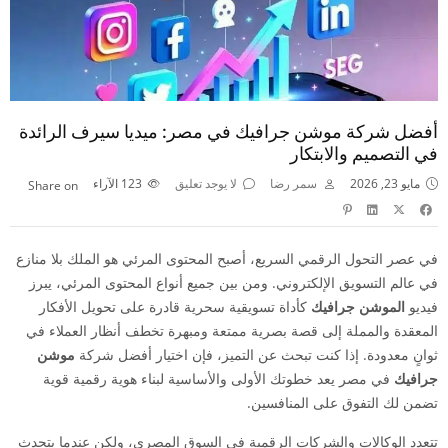
أفضل شركة موشن جرافيك في مصر: ميديا سيرف الرائدة
في التصميم والابتكار
مايو 23, 2026
سمر رضا
لا يوجد تعليق
123
الآراء
Share on
في عصر التحول الرقمي السريع، أصبح المحتوى المرئي هو الملك بلا منازع
في عالم التسويق الإلكتروني. ومن بين جميع أنواع المحتوى المرئي، يبرز
فيديو
الموشن جرافيك
كأداة تسويقية سحرية قادرة على تحويل الأفكار
المعقدة والمملة إلى قصة بصرية ممتعة ومبهرة تخطف أنظار العملاء في
ثوانٍ معدودة. إذا كنت تبحث عن التميز، فإن اختيار أفضل شركة
موشن
جرافيك
في مصر يعد خطوتك الأولى والأساسية لبناء هوية رقمية قوية
تضمن لك التفوق على المنافسين.
تتعدد الوكالات والشركات الرقمية في السوق المصري، ولكن عندما يتحدث