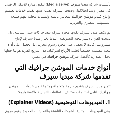
تأسست شركة
ميديا سيرف (Media Serve)
لتكون منارة للابتكار الرقمي
في مصر. ومنذ انطلاقها، وضعت الشركة نصب عينيها تقديم خدمات تصميم
وإنتاج فيديو
موشن جرافيك
بمعايير عالمية ولمسات محلية تفهم طبيعة
المستهلك المصري والعربي.
لم تكتفِ ميديا سيرف بكونها مجرد شركة تنفذ حركات على الشاشة، بل
دمجت الفن بالاستراتيجية التسويقية. عندما تختار ميديا سيرف لإنتاج
مشروعك، فأنت لا تحصل على مجرد رسوم تتحرك، بل تحصل على أداة
بيعية مصممة خصيصاً لجلب الأرباح لشركتك. هذا المزيج الفريد هو ما جعلها
تحتل الصدارة كأفضل شركة
موشن جرافيك
في مصر.
أنواع خدمات الموشن جرافيك التي
تقدمها شركة ميديا سيرف
تتميز ميديا سيرف بتقديم حزمة متكاملة ومتنوعة من خدمات الـ
موشن
جرافيك
، لتلبي احتياجات مختلف القطاعات التجارية والاستثمارية:
1. الفيديوهات التوضيحية (Explainer Videos)
وهي الفيديوهات المثالية للشركات الناشئة والتطبيقات الجديدة. يقوم فريق