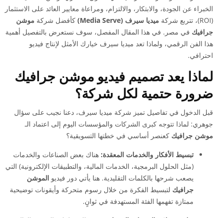
الخبراء عن الجودة، والابتكار، والالتزام، ومراعاة معايير العائد على الاستثمار
(ROI)، تتربع شركة
ميديا سيرف (Media Serve)
كأفضل شركة
موشن
جرافيك
في مصر. في هذا المقال المفصل، سوف نستعرض بالتفصيل أهمية
هذا الفن الرقمي، ولماذا تعد ميديا سيرف خيارك الأمثل لإنتاج فيديو
احترافي.
لماذا يعد تصميم فيديو موشن جرافيك
ضرورة حتمية لكل شركة؟
قبل الدخول في تفاصيل تميز شركة ميديا سيرف، دعنا نجيب على سؤال
جوهري: لماذا تتوجه كبرى الشركات والمؤسسات اليوم إلى اعتماد الـ
موشن جرافيك
كعنصر أساسي في خطتها التسويقية؟
تبسيط الأفكار والخدمات المعقدة:
هناك بعض الصناعات والخدمات
(مثل الحلول البرمجية، الخدمات المالية، والتطبيقات الإلكترونية) التي
يصعب شرحها بالكلمات التقليدية. هنا يأتي دور فيديو
الموشن
جرافيك
لتبسيط الفكرة من خلال رسوم متحركة وأيقونات توضيحية
ممتازة تفهمها الفئة المستهدفة في ثوانٍ.