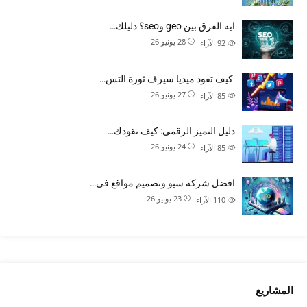
ايه الفرق بين geo وseo؟ دليلك…
28 يونيو 26
92
الآراء
كيف تقود ميديا سيرف ثورة التس…
27 يونيو 26
85
الآراء
دليل التميز الرقمي: كيف تقودك…
24 يونيو 26
85
الآراء
افضل شركة سيو وتصميم مواقع فى…
23 يونيو 26
110
الآراء
المشاريع