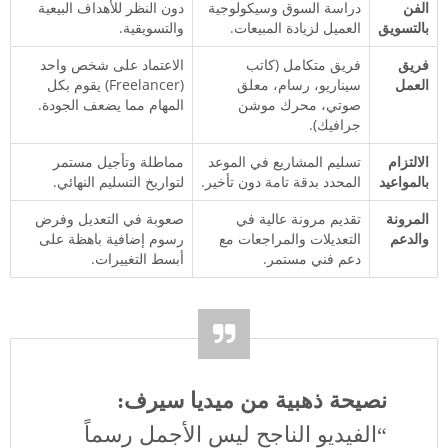
الفن
دراسة السوق وسيكولوجية
دون النظر للأهداف البيعية
بالتسويق
العميل لزيادة المبيعات.
والتسويقية.
فريق
فريق متكامل (كاتب
الاعتماد على شخص واحد
العمل
سيناريو، رسام، معلق
(Freelancer) يقوم بكل
صوتي، محرك موشن
المهام مما يضعف الجودة.
جرافيك).
الالتزام
تسليم المشاريع في الموعد
مماطلة وتأجيل مستمر
بالمواعيد
المحدد بدقة تامة دون تأخير.
لتواريخ التسليم النهائي.
المرونة
تقديم مرونة عالية في
صعوبة في التعديل وفرض
والدعم
التعديلات والمراجعات مع
رسوم إضافية باهظة على
دعم فني مستمر.
أبسط التغييرات.
نصيحة ذهبية من ميديا سيرف:
“الفيديو الناجح ليس الأجمل رسماً