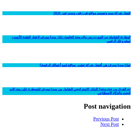
افضل شركة سيو وتصميم مواقع فى زفتى وميت غمر 2026
المقارنة الشاملة بين الووردبريس والبرمجة الخاصة: دليل ميديا سيرف لاختيار التقنية الأنسب
لمشروعك الرقمي
لماذا ميديا سيرف هي أفضل شركة تطوير مواقع لنمو أعمالك الرقمية؟
ايه الفرق بين geo وseo؟ الدليل الاستراتيجي الشامل من ميديا سيرف للسيطرة على محركات
البحث والذكاء الاصطناعي
Post navigation
Previous Post
Next Post