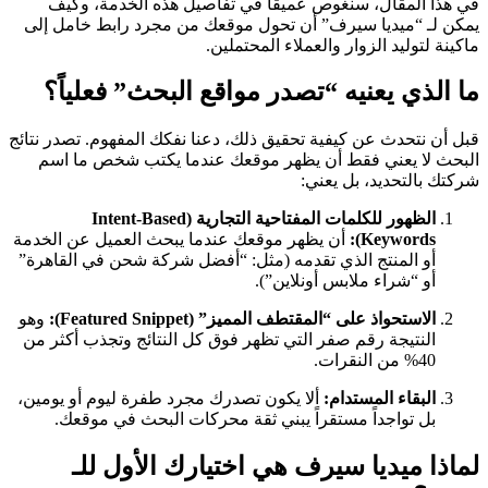
في هذا المقال، سنغوص عميقاً في تفاصيل هذه الخدمة، وكيف
يمكن لـ “ميديا سيرف” أن تحول موقعك من مجرد رابط خامل إلى
ماكينة لتوليد الزوار والعملاء المحتملين.
ما الذي يعنيه “تصدر مواقع البحث” فعلياً؟
قبل أن نتحدث عن كيفية تحقيق ذلك، دعنا نفكك المفهوم. تصدر نتائج
البحث لا يعني فقط أن يظهر موقعك عندما يكتب شخص ما اسم
شركتك بالتحديد، بل يعني:
الظهور للكلمات المفتاحية التجارية (Intent-Based
Keywords):
أن يظهر موقعك عندما يبحث العميل عن الخدمة
أو المنتج الذي تقدمه (مثل: “أفضل شركة شحن في القاهرة”
أو “شراء ملابس أونلاين”).
الاستحواذ على “المقتطف المميز” (Featured Snippet):
وهو
النتيجة رقم صفر التي تظهر فوق كل النتائج وتجذب أكثر من
40% من النقرات.
البقاء المستدام:
ألا يكون تصدرك مجرد طفرة ليوم أو يومين،
بل تواجداً مستقراً يبني ثقة محركات البحث في موقعك.
لماذا ميديا سيرف هي اختيارك الأول للـ