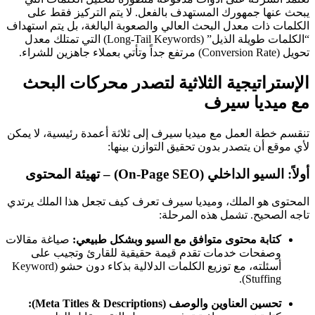
يبحث عنها جمهورك المستهدف بالفعل. لا يتم التركيز فقط على
الكلمات ذات معدل البحث العالي والصعوبة البالغة، بل يتم استهداف
“الكلمات طويلة الذيل” (Long-Tail Keywords) التي تمتلك معدل
تحويل (Conversion Rate) مرتفع جداً وتأتي بعملاء جاهزين للشراء.
الإستراتيجية الثلاثية لتصدر محركات البحث
مع ميديا سيرف
تنقسم خطة العمل مع ميديا سيرف إلى ثلاثة أعمدة رئيسية، لا يمكن
لأي موقع أن يتصدر بدون تحقيق التوازن بينها:
أولاً: السيو الداخلي (On-Page SEO) – تهيئة المحتوى
المحتوى هو الملك، وميديا سيرف تعرف كيف تجعل هذا الملك يرتدي
تاجه الصحيح. تشمل هذه المرحلة:
كتابة محتوى متوافق مع السيو وبشكل طبيعي:
صياغة مقالات
وصفحات خدمات تقدم قيمة حقيقية للقارئ وتجيب على
أسئلته، مع توزيع الكلمات الدلالية بذكاء دون حشو (Keyword
Stuffing).
تحسين العناوين والوصف (Meta Titles & Descriptions):