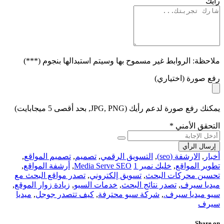
رأيك
ملاحظة: الروابط غير مسموح بها وسيتم استبدالها بنجوم (***)
رفع صورة (اختياري)
يمكنك رفع صورة لدعم رأيك (JPG, PNG, بحد أقصى 5 ميجابايت)
التحقق الأمني
*
إرسال الرأي
أخبار
,
الارشفة (seo)
,
التسويق الرقمي
,
تصميم
,
تصميم المواقع
,
تطوير المواقع
,
خليك نمبر 1
Media Serve SEO
,
أرشفة المواقع
,
تحسين محركات البحث
,
تسويق إلكتروني
,
تصدر مواقع البحث مع
ميديا سيرف
,
تصدر نتائج البحث
,
خدمات السيو
,
زيادة زوار الموقع
,
سيو ميديا سيرف.
,
شركة سيو محترفة
,
كيف تتصدر جوجل
,
ميديا
سيرف
Share on