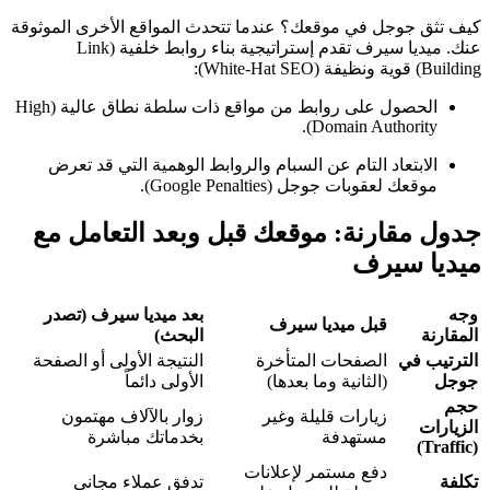
كيف تثق جوجل في موقعك؟ عندما تتحدث المواقع الأخرى الموثوقة
عنك. ميديا سيرف تقدم إستراتيجية بناء روابط خلفية (Link
Building) قوية ونظيفة (White-Hat SEO):
الحصول على روابط من مواقع ذات سلطة نطاق عالية (High
Domain Authority).
الابتعاد التام عن السبام والروابط الوهمية التي قد تعرض
موقعك لعقوبات جوجل (Google Penalties).
جدول مقارنة: موقعك قبل وبعد التعامل مع
ميديا سيرف
وجه
بعد ميديا سيرف (تصدر
قبل ميديا سيرف
المقارنة
البحث)
الترتيب في
الصفحات المتأخرة
النتيجة الأولى أو الصفحة
جوجل
(الثانية وما بعدها)
الأولى دائماً
حجم
زيارات قليلة وغير
زوار بالآلاف مهتمون
الزيارات
مستهدفة
بخدماتك مباشرة
(Traffic)
دفع مستمر لإعلانات
تكلفة
تدفق عملاء مجاني