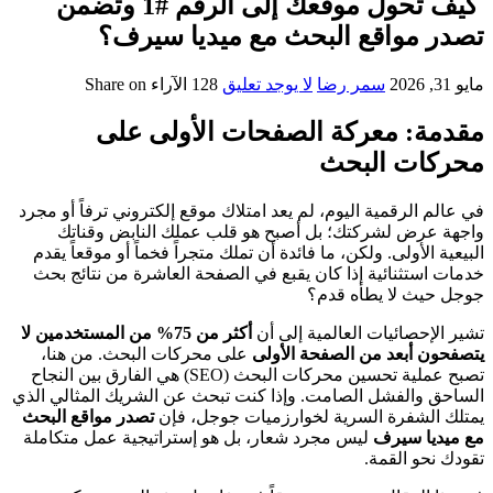
كيف تحول موقعك إلى الرقم #1 وتضمن
تصدر مواقع البحث مع ميديا سيرف؟
مايو 31, 2026
سمر رضا
لا يوجد تعليق
128
الآراء
Share on
مقدمة: معركة الصفحات الأولى على
محركات البحث
في عالم الرقمية اليوم، لم يعد امتلاك موقع إلكتروني ترفاً أو مجرد
واجهة عرض لشركتك؛ بل أصبح هو قلب عملك النابض وقناتك
البيعية الأولى. ولكن، ما فائدة أن تملك متجراً فخماً أو موقعاً يقدم
خدمات استثنائية إذا كان يقبع في الصفحة العاشرة من نتائج بحث
جوجل حيث لا يطأه قدم؟
تشير الإحصائيات العالمية إلى أن
أكثر من 75% من المستخدمين لا
يتصفحون أبعد من الصفحة الأولى
على محركات البحث. من هنا،
تصبح عملية تحسين محركات البحث (SEO) هي الفارق بين النجاح
الساحق والفشل الصامت. وإذا كنت تبحث عن الشريك المثالي الذي
يمتلك الشفرة السرية لخوارزميات جوجل، فإن
تصدر مواقع البحث
مع ميديا سيرف
ليس مجرد شعار، بل هو إستراتيجية عمل متكاملة
تقودك نحو القمة.