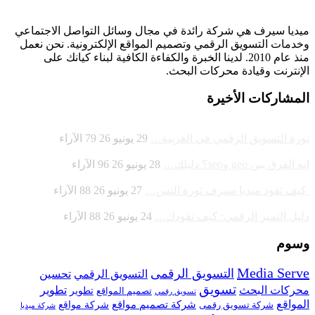
ميديا ​​سيرف هي شركة رائدة في مجال وسائل التواصل الاجتماعي
وخدمات التسويق الرقمي وتصميم المواقع الإلكترونية. نحن نعمل
منذ عام 2010. لدينا الخبرة والكفاءة الكافية لبناء كيانك على
الإنترنت وقيادة
محركات البحث.
المشاركات الأخيرة
ثورة التسويق الرقمي في الغربية…
29 يونيو 26
79
الآراء
ايه الفرق بين geo وseo؟ دليلك…
28 يونيو 26
96
الآراء
كيف تقود ميديا سيرف ثورة التس…
27 يونيو 26
88
الآراء
دليل التميز الرقمي: كيف تقودك…
24 يونيو 26
88
الآراء
وسوم
Media Serve
التسويق الرقمى
تحسين
التسويق الرقمي
تسويق
محركات البحث
تطوير
تصميم المواقع
تطوير
تسويق رقمي
المواقع
شركة تصميم مواقع
شركة تسويق رقمى
شركة مواقع
شركة ميديا