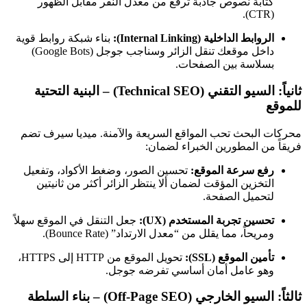
كتابة نصوص جاذبة ترفع من معدل النقر مقابل الظهور
(CTR).
الروابط الداخلية (Internal Linking):
بناء شبكة روابط قوية
داخل موقعك تنقل الزائر وسناجب جوجل (Google Bots)
بسلاسة بين الصفحات.
ثانياً: السيو التقني (Technical SEO) – البنية التحتية
للموقع
محركات البحث تحب المواقع السريعة والآمنة. ميديا سيرف تضم
فريقاً من المطورين الخبراء لضمان:
رفع سرعة الموقع:
تحسين الصور، وضغط الأكواد، وتفعيل
التخزين المؤقت لضمان ألا ينتظر الزائر أكثر من ثانيتين
لتحميل الصفحة.
تحسين تجربة المستخدم (UX):
جعل التنقل في الموقع سهلاً
ومريحاً، مما يقلل من “معدل الارتداد” (Bounce Rate).
تأمين الموقع (SSL):
تحويل الموقع من HTTP إلى HTTPS،
وهو عامل أمان أساسي تفرضه جوجل.
ثالثاً: السيو الخارجي (Off-Page SEO) – بناء السلطة