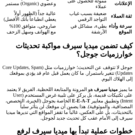
ممولة للحصول على
الإعلانات
وعضوي (Organic) مستمر
عملاء
ضعيفة بسبب غياب
عالية جداً (الظهور أولاً
ثقة العملاء
التواجد الرقمي
يعطي انطباعاً بأنك الأفضل)
سرعة وأداء
بطيء، مشاكل في
صاروخي، متوافق 100%
الموقع
الأرشفة
مع الهواتف وسهل الزحف
كيف تضمن ميديا سيرف مواكبة تحديثات
خوارزميات جوجل؟
جوجل لا تتوقف عن التحديث؛ خوارزميات مثل (Core Updates, Spam
Updates) تتغير باستمرار. ما كان يعمل قبل عام قد يؤدي بموقعك
إلى الهلاك اليوم.
ما يميز
ميديا سيرف
هو المرونة والمتابعة اللحظية. الفريق لا يعتمد
على تكتيكات قديمة، بل يركز على تلبية غرض المستخدم (User
Intent) وتطبيق معايير
E-E-A-T
الخاصة بجوجل (الخبرة، التخصص،
المصداقية، والموثوقية). هذا يضمن أن موقعك لن يتأثر سلباً
بالتحديثات، بل على العكس، غالباً ما تقفز المواقع التي تديرها ميديا
سيرف إلى الأمام عقب كل تحديث جديد لجوجل.
خطوات عملية تبدأ بها ميديا سيرف لرفع