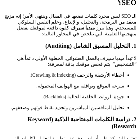
SEO؟
الـ SEO ليس مجرد كلمات نضعها في المقال وينتهي الأمر؛ إنه مزيج
معقد من البرمجة، والتحليل، والإبداع، وعلم النفس السلوكي
للمستخدم. وهنا تبرز
ميديا سيرف
كقوة دافعة لموقعك بفضل
منهجيتها العلمية التي تتلخص في المحاور التالية:
1. التحليل المسبق الشامل (Auditing)
لا تبدأ ميديا سيرف بالعمل العشوائي. الخطوة الأولى دائماً هي
“التشخيص”. يتم فحص موقعك بدقة لمعرفة:
أخطاء الأرشفة والزحف (Crawling & Indexing).
سرعة الموقع وتوافقه مع الهواتف المحمولة.
جودة الروابط الخلفية الحالية (Backlinks).
تحليل المنافسين المباشرين وتحديد نقاط قوتهم وضعفهم.
2. دراسة الكلمات المفتاحية الذكية (Keyword
Research)
تعتمد الشركة على أدوات مدفوعة متطورة لتحليل الكلمات التي