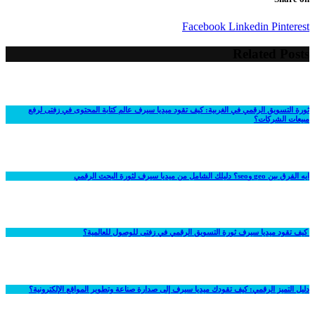
Facebook
Linkedin
Pinterest
Related Posts
ثورة التسويق الرقمي في الغربية: كيف تقود ميديا سيرف عالم كتابة المحتوى في زفتى لرفع
مبيعات الشركات؟
ايه الفرق بين geo وseo؟ دليلك الشامل من ميديا سيرف لثورة البحث الرقمي
كيف تقود ميديا سيرف ثورة التسويق الرقمي في زفتى للوصول للعالمية؟
دليل التميز الرقمي: كيف تقودك ميديا سيرف إلى صدارة صناعة وتطوير المواقع الإلكترونية؟