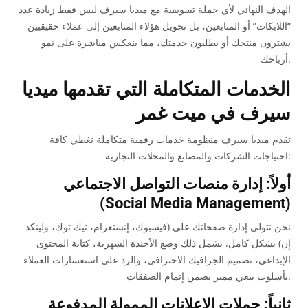
الهدف النهائي لأي حملة تسويقية مع ميديا سيرف ليس فقط زيادة عدد
“اللايكات” أو المتابعين، بل تحويل هؤلاء المتابعين إلى عملاء حقيقيين
يشترون منتجك أو يطلبون خدمتك، مما ينعكس مباشرة على نمو
أرباحك.
الخدمات المتكاملة التي تقدمها ميديا
سيرف في ميت غمر
تقدم ميديا سيرف منظومة خدمات رقمية متكاملة تغطي كافة
احتياجات الشركات والمصانع والمحلات التجارية:
أولاً: إدارة منصات التواصل الاجتماعي
(Social Media Management)
نحن نتولى إدارة صفحاتك على (فيسبوك، إنستغرام، تيك توك، ولينكد
إن) بشكل كامل. يشمل ذلك وضع الأجندة الشهرية، كتابة المحتوى
الإبداعي، تصميم الجرافيك الاحترافي، والرد على استفسارات العملاء
بأسلوب بيعي مميز يضمن إتمام الصفقات.
ثانياً: حملات الإعلانات الممولة المدفوعة