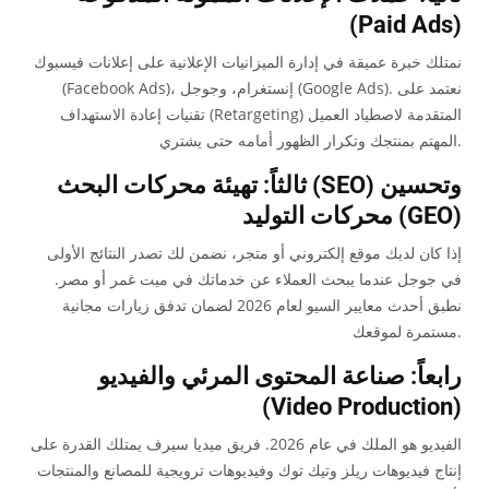
(Paid Ads)
نمتلك خبرة عميقة في إدارة الميزانيات الإعلانية على إعلانات فيسبوك
(Facebook Ads)، إنستغرام، وجوجل (Google Ads). نعتمد على
تقنيات إعادة الاستهداف (Retargeting) المتقدمة لاصطياد العميل
المهتم بمنتجك وتكرار الظهور أمامه حتى يشتري.
ثالثاً: تهيئة محركات البحث (SEO) وتحسين
محركات التوليد (GEO)
إذا كان لديك موقع إلكتروني أو متجر، نضمن لك تصدر النتائج الأولى
في جوجل عندما يبحث العملاء عن خدماتك في ميت غمر أو مصر.
نطبق أحدث معايير السيو لعام 2026 لضمان تدفق زيارات مجانية
مستمرة لموقعك.
رابعاً: صناعة المحتوى المرئي والفيديو
(Video Production)
الفيديو هو الملك في عام 2026. فريق ميديا سيرف يمتلك القدرة على
إنتاج فيديوهات ريلز وتيك توك وفيديوهات ترويجية للمصانع والمنتجات