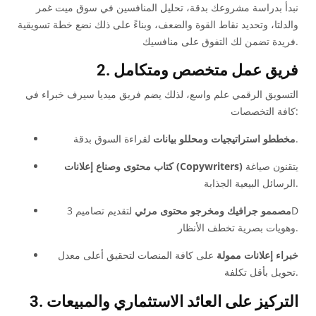
نبدأ بدراسة مشروعك بدقة، تحليل المنافسين في سوق ميت غمر
والدلتا، وتحديد نقاط القوة والضعف، وبناءً على ذلك نضع خطة تسويقية
فريدة تضمن لك التفوق على منافسيك.
2. فريق عمل متخصص ومتكامل
التسويق الرقمي علم واسع، لذلك يضم فريق ميديا سيرف خبراء في
كافة التخصصات:
لقراءة السوق بدقة.
مخططو استراتيجيات ومحللو بيانات
يتقنون صياغة
كتاب محتوى وصناع إعلانات (Copywriters)
الرسائل البيعية الجذابة.
مصممو جرافيك ومخرجو محتوى مرئي
لتقديم تصاميم 3D
وهويات بصرية تخطف الأنظار.
خبراء إعلانات ممولة
على كافة المنصات لتحقيق أعلى معدل
تحويل بأقل تكلفة.
3. التركيز على العائد الاستثماري والمبيعات