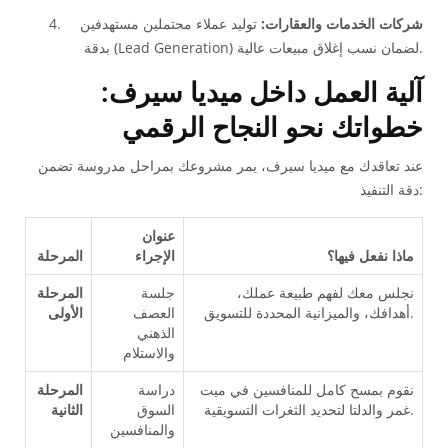
شركات الخدمات والعقارات:
توليد عملاء محتملين مستهدفين
بدقة (Lead Generation) لضمان نسب إغلاق مبيعات عالية.
آلية العمل داخل ميديا سيرف:
خطواتك نحو النجاح الرقمي
عند تعاقدك مع ميديا سيرف، يمر مشروعك بمراحل مدروسة تضمن
دقة التنفيذ:
عنوان
ماذا نفعل فيها؟
الإجراء
المرحلة
نجلس معك لفهم طبيعة عملك،
جلسة
المرحلة
أهدافك، والميزانية المحددة للتسويق.
العصف
الأولى
الذهني
والاستلام
نقوم بمسح كامل للمنافسين في ميت
دراسة
المرحلة
غمر والدلتا لتحديد الثغرات التسويقية.
السوق
الثانية
والمنافسين