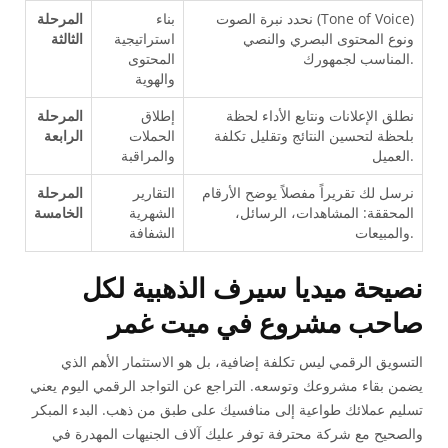
نحدد نبرة الصوت (Tone of Voice)
بناء
المرحلة
ونوع المحتوى البصري والنصي
استراتيجية
الثالثة
المناسب لجمهورك.
المحتوى
والهوية
نطلق الإعلانات ونتابع الأداء لحظة
إطلاق
المرحلة
بلحظة لتحسين النتائج وتقليل تكلفة
الحملات
الرابعة
العميل.
والمراقبة
نرسل لك تقريراً مفصلاً يوضح الأرقام
التقارير
المرحلة
المحققة: المشاهدات، الرسائل،
الشهرية
الخامسة
والمبيعات.
الشفافة
نصيحة ميديا سيرف الذهبية لكل
صاحب مشروع في ميت غمر
التسويق الرقمي ليس تكلفة إضافية، بل هو الاستثمار الأهم الذي
يضمن بقاء مشروعك وتوسعه. التراجع عن التواجد الرقمي اليوم يعني
تسليم عملائك طواعية إلى منافسيك على طبق من ذهب. البدء المبكر
والصحيح مع شركة محترفة توفر عليك آلاف الجنيهات المهدرة في