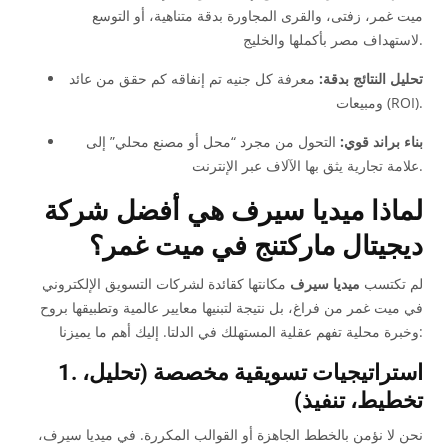
ميت غمر، زفتى، والقرى المجاورة بدقة متناهية، أو التوسع
لاستهداف مصر بأكملها والخليج.
تحليل النتائج بدقة:
معرفة كل جنيه تم إنفاقه كم حقق من عائد
ومبيعات (ROI).
بناء براند قوي:
التحول من مجرد “محل أو مصنع محلي” إلى
علامة تجارية يثق بها الآلاف عبر الإنترنت.
لماذا ميديا سيرف هي أفضل شركة
ديجيتال ماركتنج في ميت غمر؟
لم تكتسب
ميديا سيرف
مكانتها كقائدة لشركات التسويق الإلكتروني
في ميت غمر من فراغ، بل نتيجة لتبنيها معايير عالمية وتطبيقها بروح
وخبرة محلية تفهم عقلية المستهلك في الدلتا. إليك أهم ما يميزنا:
1. استراتيجيات تسويقية مخصصة (تحليل،
تخطيط، تنفيذ)
نحن لا نؤمن بالخطط الجاهزة أو القوالب المكررة. في ميديا سيرف،