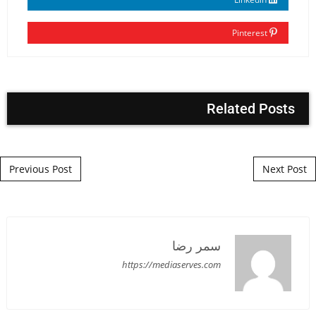
Pinterest
Related Posts
Post navigation
Previous Post
Next Post
سمر رضا
https://mediaserves.com