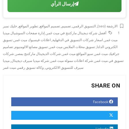
إرسال الرأي
الارشفة (seo)
,
التسويق الرقمي
,
تصميم
,
تصميم المواقع
,
تطوير المواقع
,
خليك نمبر
1
أفضل شركة ديجيتال ماركتنج في ميت غمر
,
إدارة صفحات السوشيال ميديا
ميت غمر
,
اسعار شركات التسويق في الدقهلية
,
اعلانات فيسبوك ميت غمر
,
تسويق
الكتروني الدلتا
,
تسويق محلات الملابس ميت غمر
,
تسويق مصانع الالومنيوم
,
تصاميم
جرافيك ميت غمر
,
سيو المواقع ميت غمر
,
شركات الديجيتال ماركتنج بمصر
,
شركات
تسويق في ميت غمر
,
شركة اعلانات ممولة ميت غمر
,
شركة ميديا سيرف ديجيتال
,
ميديا
سيرف للتسويق الالكتروني
,
وكالة تسويق رقمي ميت غمر
SHARE ON
Facebook
Linkedin