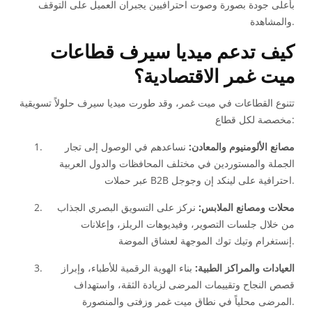
بأعلى جودة بصورة وصوت احترافيين يجبران العميل على التوقف
والمشاهدة.
كيف تدعم ميديا سيرف قطاعات
ميت غمر الاقتصادية؟
تتنوع القطاعات في ميت غمر، وقد طورت ميديا سيرف حلولاً تسويقية
مخصصة لكل قطاع:
مصانع الألومنيوم والمعادن:
نساعدهم في الوصول إلى تجار
الجملة والمستوردين في مختلف المحافظات والدول العربية
عبر حملات B2B احترافية على لينكد إن وجوجل.
محلات ومصانع الملابس:
نركز على التسويق البصري الجذاب
من خلال جلسات التصوير، وفيديوهات الريلز، وإعلانات
إنستغرام وتيك توك الموجهة لعشاق الموضة.
العيادات والمراكز الطبية:
بناء الهوية الرقمية للأطباء، وإبراز
قصص النجاح وتقييمات المرضى لزيادة الثقة، واستهداف
المرضى محلياً في نطاق ميت غمر وزفتى والمنصورة.