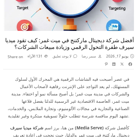
أفضل شركة ديجيتال ماركتنج في ميت غمر: كيف تقود ميديا
سيرف طفرة التحول الرقمي وزيادة مبيعات الشركات؟
يونيو 17, 2026
سمر رضا
لا يوجد تعليق
131
الآراء
Share on
في عصر أصبحت فيه الشاشات الرقمية هي المحرك الأول لسلوك
المستهلك، لم يعد التواجد على الإنترنت رفاهية لأصحاب الأعمال
والشركات في مدينة ميت غمر؛ بل أصبح مسألة نمو أو اختفاء. مدينة
ميت غمر، العاصمة الاقتصادية غير الرسمية للدلتا بفضل قلاعها
الصناعية والتجارية في مجالات الألومنيوم، وتجارة الملابس، والخدمات،
تشهد اليوم منافسة شرسة تتطلب حلولاً تسويقية مبتكرة وغير تقليدية.
كأفضل شركة
شركة ميديا سيرف (Media Serve)
من هنا، برز اسم
ديجيتال ماركتنج في ميت غمر والدلتا، حيث نجحت في إعادة تعريف