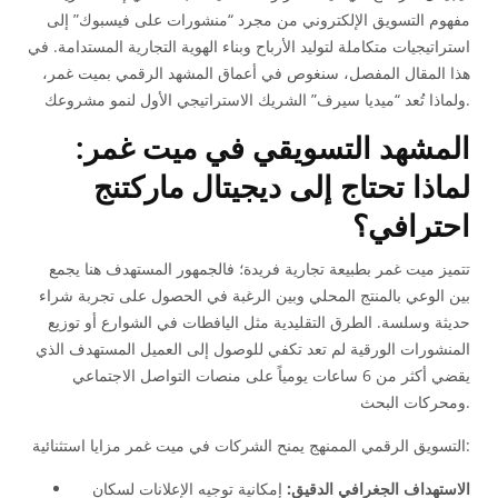
مفهوم التسويق الإلكتروني من مجرد “منشورات على فيسبوك” إلى
استراتيجيات متكاملة لتوليد الأرباح وبناء الهوية التجارية المستدامة. في
هذا المقال المفصل، سنغوص في أعماق المشهد الرقمي بميت غمر،
ولماذا تُعد “ميديا سيرف” الشريك الاستراتيجي الأول لنمو مشروعك.
المشهد التسويقي في ميت غمر:
لماذا تحتاج إلى ديجيتال ماركتنج
احترافي؟
تتميز ميت غمر بطبيعة تجارية فريدة؛ فالجمهور المستهدف هنا يجمع
بين الوعي بالمنتج المحلي وبين الرغبة في الحصول على تجربة شراء
حديثة وسلسة. الطرق التقليدية مثل اليافطات في الشوارع أو توزيع
المنشورات الورقية لم تعد تكفي للوصول إلى العميل المستهدف الذي
يقضي أكثر من 6 ساعات يومياً على منصات التواصل الاجتماعي
ومحركات البحث.
التسويق الرقمي الممنهج يمنح الشركات في ميت غمر مزايا استثنائية:
الاستهداف الجغرافي الدقيق:
إمكانية توجيه الإعلانات لسكان