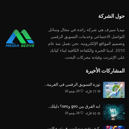
حول الشركة
ميديا ​​سيرف هي شركة رائدة في مجال وسائل
التواصل الاجتماعي وخدمات التسويق الرقمي
وتصميم المواقع الإلكترونية. نحن نعمل منذ عام
2010. لدينا الخبرة والكفاءة الكافية لبناء كيانك
على الإنترنت وقيادة
محركات البحث.
المشاركات الأخيرة
ثورة التسويق الرقمي في الغربية…
29 يونيو 26
77
الآراء
ايه الفرق بين geo وseo؟ دليلك…
28 يونيو 26
92
الآراء
كيف تقود ميديا سيرف ثورة التس…